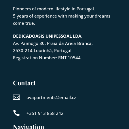
Pioneers of modern lifestyle in Portugal.
5 years of experience with making your dreams
come true.
DEDICADOÁSIS UNIPESSOAL LDA.
Av. Paimogo 80, Praia da Areia Branca,
2530-214
Lourinhã
, Portugal
Registration Number: RNT 10544
Contact

ovapartments@email.cz

+351 913 858 242
Navigation