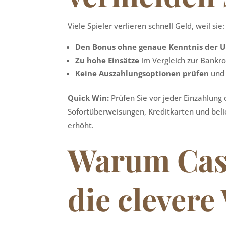
Viele Spieler verlieren schnell Geld, weil sie:
Den Bonus ohne genaue Kenntnis der 
Zu hohe Einsätze
im Vergleich zur Bankro
Keine Auszahlungsoptionen prüfen
und 
Quick Win:
Prüfen Sie vor jeder Einzahlun
Sofortüberweisungen, Kreditkarten und beli
erhöht.
Warum Cas
die clevere