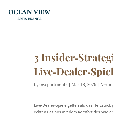
3 Insider‑Strateg
Live‑Dealer‑Spie
by
ova partments
|
Mar 18, 2026
|
Nezař
Live‑Dealer‑Spiele gelten als das Herzstück
echten Casinos mit dem Komfort des Spielens