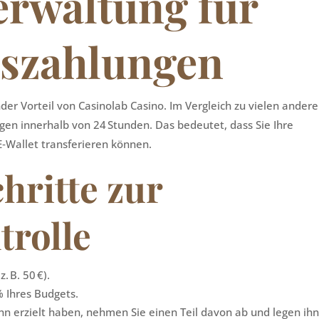
erwaltung für
uszahlungen
nder Vorteil von Casinolab Casino. Im Vergleich zu vielen ander
gen innerhalb von 24 Stunden. Das bedeutet, dass Sie Ihre
E‑Wallet transferieren können.
hritte zur
trolle
z. B. 50 €).
 Ihres Budgets.
n erzielt haben, nehmen Sie einen Teil davon ab und legen ih