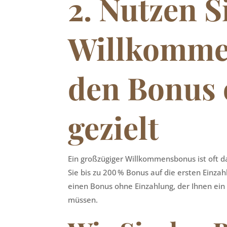
2. Nutzen S
Willkomme
den Bonus 
gezielt
Ein großzügiger Willkommensbonus ist oft da
Sie bis zu 200 % Bonus auf die ersten Einzah
einen Bonus ohne Einzahlung, der Ihnen ein
müssen.