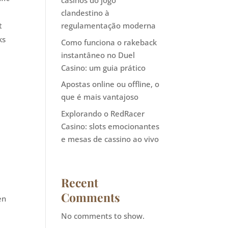
casinos do jogo
clandestino à
regulamentação moderna
t
ks
Como funciona o rakeback
instantâneo no Duel
Casino: um guia prático
Apostas online ou offline, o
que é mais vantajoso
Explorando o RedRacer
Casino: slots emocionantes
e mesas de cassino ao vivo
Recent
Comments
en
No comments to show.