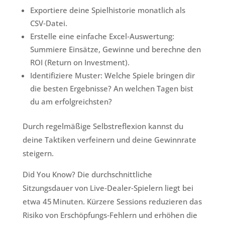
Exportiere deine Spielhistorie monatlich als
CSV‑Datei.
Erstelle eine einfache Excel‑Auswertung:
Summiere Einsätze, Gewinne und berechne den
ROI (Return on Investment).
Identifiziere Muster: Welche Spiele bringen dir
die besten Ergebnisse? An welchen Tagen bist
du am erfolgreichsten?
Durch regelmäßige Selbstreflexion kannst du
deine Taktiken verfeinern und deine Gewinnrate
steigern.
Did You Know? Die durchschnittliche
Sitzungsdauer von Live‑Dealer‑Spielern liegt bei
etwa 45 Minuten. Kürzere Sessions reduzieren das
Risiko von Erschöpfungs‑Fehlern und erhöhen die