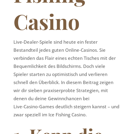
Casino
Live‑Dealer‑Spiele sind heute ein fester
Bestandteil jedes guten Online‑Casinos. Sie
verbinden das Flair eines echten Tisches mit der
Bequemlichkeit des Bildschirms. Doch viele
Spieler starten zu optimistisch und verlieren
schnell den Überblick. In diesem Beitrag zeigen
wir dir sieben praxiserprobte Strategien, mit
denen du deine Gewinnchancen bei
Live‑Casino‑Games deutlich steigern kannst – und
zwar speziell im Ice Fishing Casino.