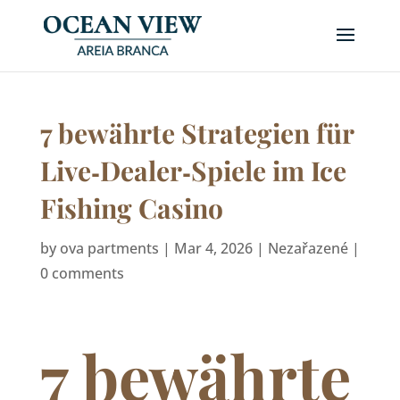
7 bewährte Strategien für
Live‑Dealer‑Spiele im Ice
Fishing Casino
by
ova partments
|
Mar 4, 2026
|
Nezařazené
|
0 comments
7 bewährte