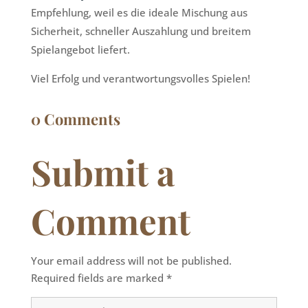
Empfehlung, weil es die ideale Mischung aus
Sicherheit, schneller Auszahlung und breitem
Spielangebot liefert.
Viel Erfolg und verantwortungsvolles Spielen!
0 Comments
Submit a
Comment
Your email address will not be published.
Required fields are marked
*