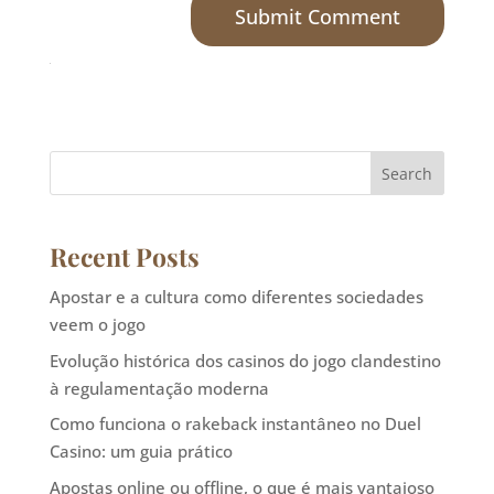
Submit Comment
Search
Recent Posts
Apostar e a cultura como diferentes sociedades
veem o jogo
Evolução histórica dos casinos do jogo clandestino
à regulamentação moderna
Como funciona o rakeback instantâneo no Duel
Casino: um guia prático
Apostas online ou offline, o que é mais vantajoso