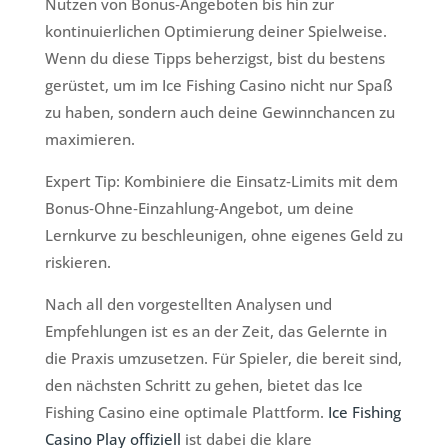
Nutzen von Bonus‑Angeboten bis hin zur
kontinuierlichen Optimierung deiner Spielweise.
Wenn du diese Tipps beherzigst, bist du bestens
gerüstet, um im Ice Fishing Casino nicht nur Spaß
zu haben, sondern auch deine Gewinnchancen zu
maximieren.
Expert Tip: Kombiniere die Einsatz‑Limits mit dem
Bonus‑Ohne‑Einzahlung‑Angebot, um deine
Lernkurve zu beschleunigen, ohne eigenes Geld zu
riskieren.
Nach all den vorgestellten Analysen und
Empfehlungen ist es an der Zeit, das Gelernte in
die Praxis umzusetzen. Für Spieler, die bereit sind,
den nächsten Schritt zu gehen, bietet das Ice
Fishing Casino eine optimale Plattform.
Ice Fishing
Casino Play offiziell
ist dabei die klare