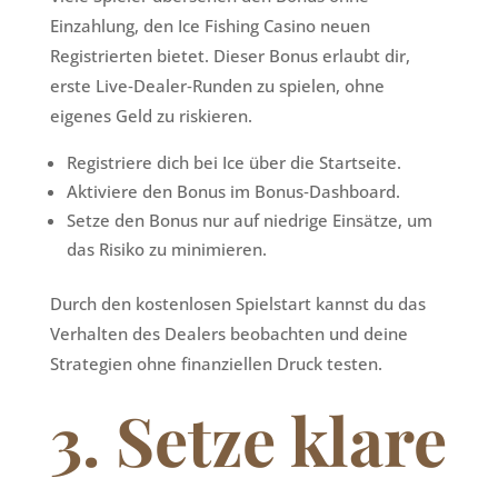
Einzahlung, den Ice Fishing Casino neuen
Registrierten bietet. Dieser Bonus erlaubt dir,
erste Live‑Dealer‑Runden zu spielen, ohne
eigenes Geld zu riskieren.
Registriere dich bei Ice über die Startseite.
Aktiviere den Bonus im Bonus‑Dashboard.
Setze den Bonus nur auf niedrige Einsätze, um
das Risiko zu minimieren.
Durch den kostenlosen Spielstart kannst du das
Verhalten des Dealers beobachten und deine
Strategien ohne finanziellen Druck testen.
3. Setze klare