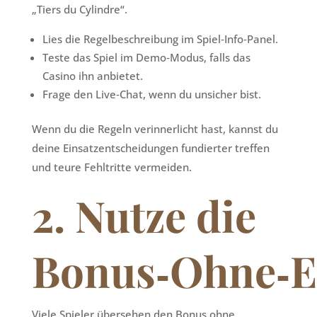
„Tiers du Cylindre“.
Lies die Regelbeschreibung im Spiel‑Info‑Panel.
Teste das Spiel im Demo‑Modus, falls das
Casino ihn anbietet.
Frage den Live‑Chat, wenn du unsicher bist.
Wenn du die Regeln verinnerlicht hast, kannst du
deine Einsatzentscheidungen fundierter treffen
und teure Fehltritte vermeiden.
2. Nutze die
Bonus‑Ohne‑E
Viele Spieler übersehen den Bonus ohne