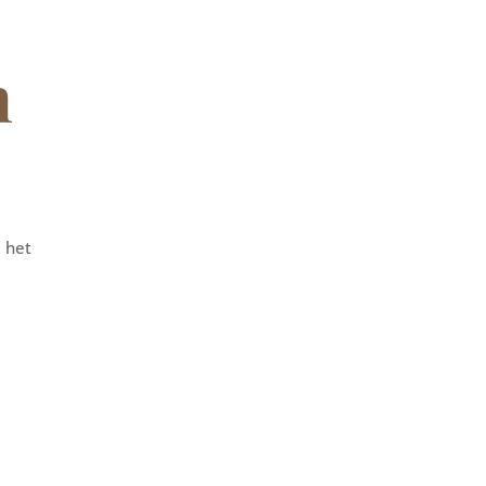
n
a het