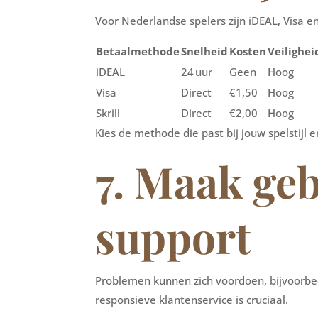
Voor Nederlandse spelers zijn iDEAL, Visa en 
Betaalmethode
Snelheid
Kosten
Veilighei
iDEAL
24 uur
Geen
Hoog
Visa
Direct
€1,50
Hoog
Skrill
Direct
€2,00
Hoog
Kies de methode die past bij jouw spelstijl 
7. Maak geb
support
Problemen kunnen zich voordoen, bijvoorbee
responsieve klantenservice is cruciaal.