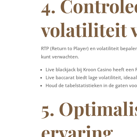
4. Controle
volatiliteit
RTP (Return to Player) en volatiliteit bepal
kunt verwachten.
Live blackjack bij Kroon Casino heeft een
Live baccarat biedt lage volatiliteit, ideaa
Houd de tabelstatistieken in de gaten voo
5. Optimali
ervaring