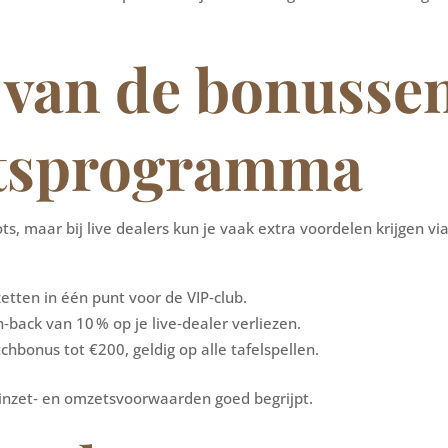
r van de bonusse
eitsprogramma
ts, maar bij live dealers kun je vaak extra voordelen krijgen vi
etten in één punt voor de VIP‑club.
‑back van 10 % op je live‑dealer verliezen.
bonus tot €200, geldig op alle tafelspellen.
 inzet‑ en omzetsvoorwaarden goed begrijpt.