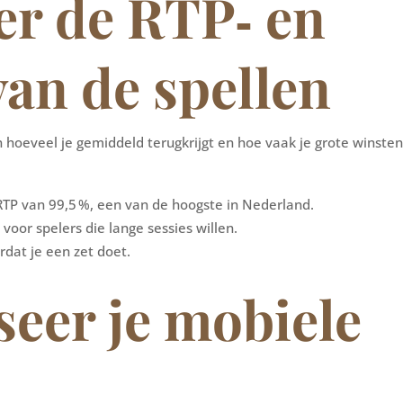
er de RTP‑ en
 van de spellen
en hoeveel je gemiddeld terugkrijgt en hoe vaak je grote winste
 RTP van 99,5 %, een van de hoogste in Nederland.
l voor spelers die lange sessies willen.
rdat je een zet doet.
seer je mobiele