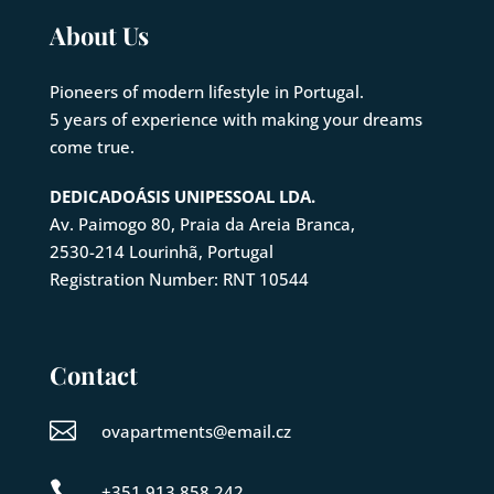
About Us
Pioneers of modern lifestyle in Portugal.
5 years of experience with making your dreams
come true.
DEDICADOÁSIS UNIPESSOAL LDA.
Av. Paimogo 80, Praia da Areia Branca,
2530-214
Lourinhã
, Portugal
Registration Number: RNT 10544
Contact

ovapartments@email.cz

+351 913 858 242