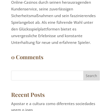
Online-Casinos durch seinen herausragenden
Kundenservice, seine zuverlässigen
Sicherheitsmaßnahmen und sein faszinierendes
Spielangebot ab. Als eine führende Wahl unter
den Glücksspielplattformen bietet es
unvergessliche Erlebnisse und konstante
Unterhaltung für neue und erfahrene Spieler.
0 Comments
Search
Recent Posts
Apostar e a cultura como diferentes sociedades
veem o jogo