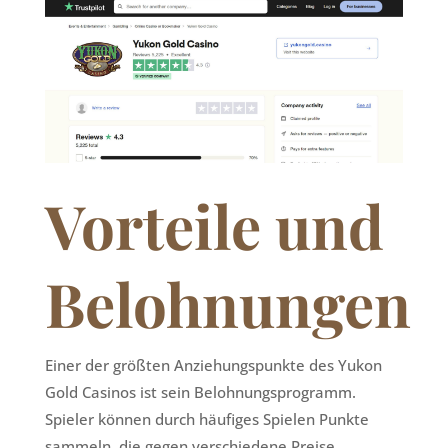
Vorteile und
Belohnungen
Einer der größten Anziehungspunkte des Yukon
Gold Casinos ist sein Belohnungsprogramm.
Spieler können durch häufiges Spielen Punkte
sammeln, die gegen verschiedene Preise