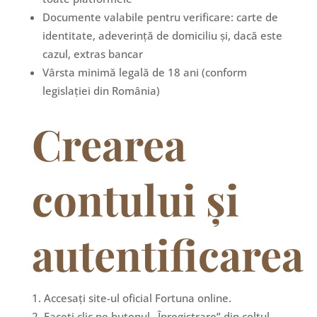
Documente valabile pentru verificare: carte de
identitate, adeverință de domiciliu și, dacă este
cazul, extras bancar
Vârsta minimă legală de 18 ani (conform
legislației din România)
Crearea
contului și
autentificarea
Accesați site-ul oficial Fortuna online.
Faceți clic pe butonul „Înregistrare” din colțul