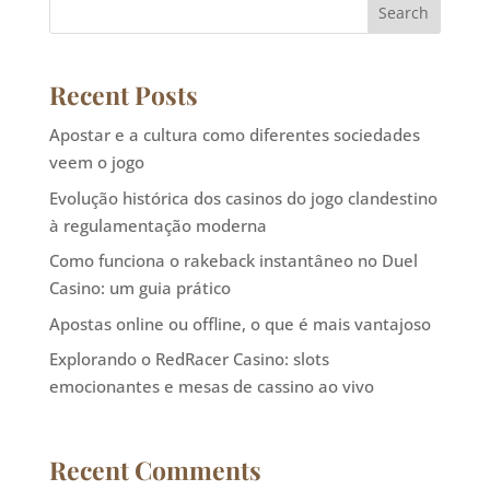
Search
Recent Posts
Apostar e a cultura como diferentes sociedades
veem o jogo
Evolução histórica dos casinos do jogo clandestino
à regulamentação moderna
Como funciona o rakeback instantâneo no Duel
Casino: um guia prático
Apostas online ou offline, o que é mais vantajoso
Explorando o RedRacer Casino: slots
emocionantes e mesas de cassino ao vivo
Recent Comments