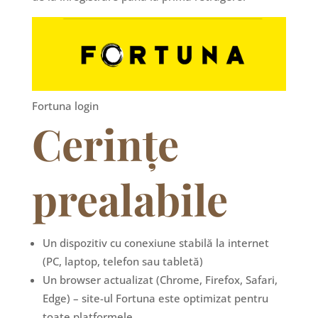
Fortuna login
Cerințe
prealabile
Un dispozitiv cu conexiune stabilă la internet
(PC, laptop, telefon sau tabletă)
Un browser actualizat (Chrome, Firefox, Safari,
Edge) – site-ul Fortuna este optimizat pentru
toate platformele