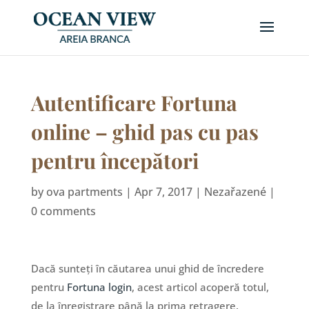
Autentificare Fortuna
online – ghid pas cu pas
pentru începători
by
ova partments
|
Apr 7, 2017
|
Nezařazené
|
0 comments
Dacă sunteți în căutarea unui ghid de încredere
pentru
Fortuna login
, acest articol acoperă totul,
de la înregistrare până la prima retragere.