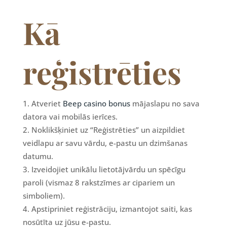
Kā
reģistrēties
Atveriet
Beep casino bonus
mājaslapu no sava
datora vai mobilās ierīces.
Noklikšķiniet uz “Reģistrēties” un aizpildiet
veidlapu ar savu vārdu, e-pastu un dzimšanas
datumu.
Izveidojiet unikālu lietotājvārdu un spēcīgu
paroli (vismaz 8 rakstzīmes ar cipariem un
simboliem).
Apstipriniet reģistrāciju, izmantojot saiti, kas
nosūtīta uz jūsu e-pastu.