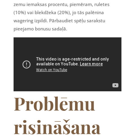
zemu iemaksas procentu, piemēram, ruletes
(10%) vai blekdžeka (20%), jo tās palēnina
wagering izpildi. Pārbaudiet spēļu sarakstu
pieejamo bonusu sadaļā.
Problēmu
risināšana