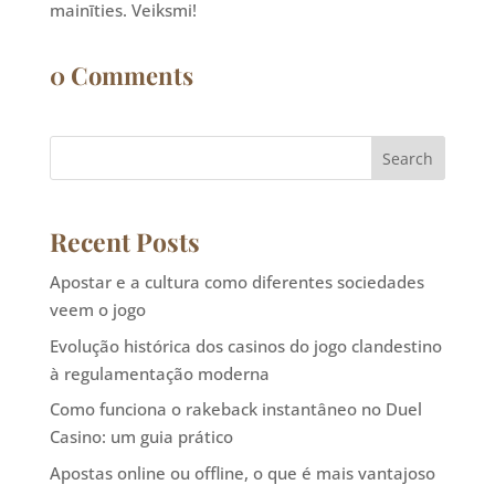
mainīties. Veiksmi!
0 Comments
Search
Recent Posts
Apostar e a cultura como diferentes sociedades
veem o jogo
Evolução histórica dos casinos do jogo clandestino
à regulamentação moderna
Como funciona o rakeback instantâneo no Duel
Casino: um guia prático
Apostas online ou offline, o que é mais vantajoso