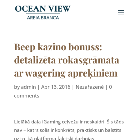
Beep kazino bonuss:
detalizēta rokasgrāmata
ar wagering aprēķiniem
by
admin
|
Apr 13, 2016
|
Nezařazené
|
0
comments
Lielākā daļa iGaming ceļvežu ir neskaidri. Šis tāds
nav – katrs solis ir konkrēts, praktisks un balstīts
uz to, kā platforma faktiski darbojas.