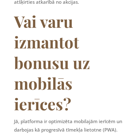
atšķirties atkarībā no akcijas.
Vai varu
izmantot
bonusu uz
mobilās
ierīces?
Jā, platforma ir optimizēta mobilajām ierīcēm un
darbojas kā progresīvā tīmekļa lietotne (PWA).