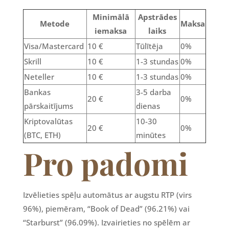
Minimālā
Apstrādes
Metode
Maksa
iemaksa
laiks
Visa/Mastercard
10 €
Tūlītēja
0%
Skrill
10 €
1-3 stundas
0%
Neteller
10 €
1-3 stundas
0%
Bankas
3-5 darba
20 €
0%
pārskaitījums
dienas
Kriptovalūtas
10-30
20 €
0%
(BTC, ETH)
minūtes
Pro padomi
Izvēlieties spēļu automātus ar augstu RTP (virs
96%), piemēram, “Book of Dead” (96.21%) vai
“Starburst” (96.09%). Izvairieties no spēlēm ar