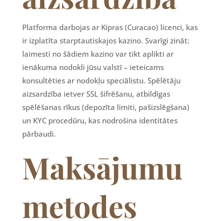
Platforma darbojas ar Kipras (Curacao) licenci, kas
ir izplatīta starptautiskajos kazino. Svarīgi zināt:
laimesti no šādiem kazino var tikt aplikti ar
ienākuma nodokli jūsu valstī – ieteicams
konsultēties ar nodokļu speciālistu. Spēlētāju
aizsardzība ietver SSL šifrēšanu, atbildīgas
spēlēšanas rīkus (depozīta limiti, pašizslēgšana)
un KYC procedūru, kas nodrošina identitātes
pārbaudi.
Maksājumu
metodes