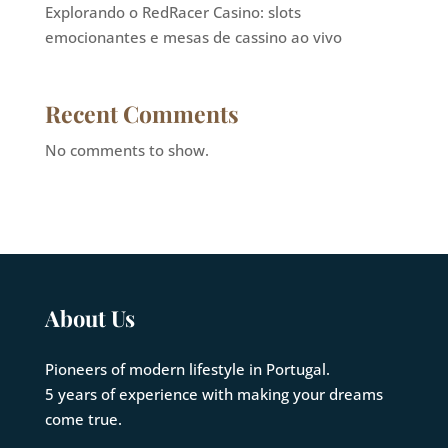
Explorando o RedRacer Casino: slots
emocionantes e mesas de cassino ao vivo
Recent Comments
No comments to show.
About Us
Pioneers of modern lifestyle in Portugal.
5 years of experience with making your dreams
come true.