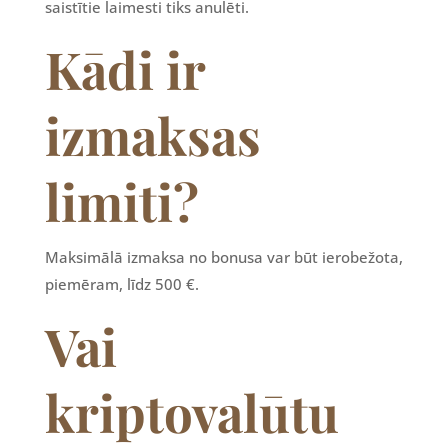
saistītie laimesti tiks anulēti.
Kādi ir
izmaksas
limiti?
Maksimālā izmaksa no bonusa var būt ierobežota,
piemēram, līdz 500 €.
Vai
kriptovalūtu