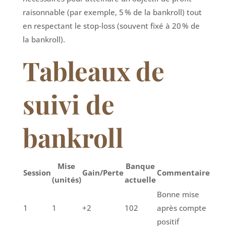
raisonnable (par exemple, 5 % de la bankroll) tout
en respectant le stop‑loss (souvent fixé à 20 % de
la bankroll).
Tableaux de
suivi de
bankroll
Mise
Banque
Session
Gain/Perte
Commentaire
(unités)
actuelle
Bonne mise
1
1
+2
102
après compte
positif