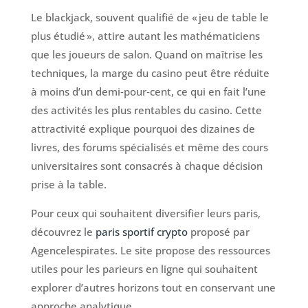
Le blackjack, souvent qualifié de « jeu de table le
plus étudié », attire autant les mathématiciens
que les joueurs de salon. Quand on maîtrise les
techniques, la marge du casino peut être réduite
à moins d’un demi‑pour‑cent, ce qui en fait l’une
des activités les plus rentables du casino. Cette
attractivité explique pourquoi des dizaines de
livres, des forums spécialisés et même des cours
universitaires sont consacrés à chaque décision
prise à la table.
Pour ceux qui souhaitent diversifier leurs paris,
découvrez le
paris sportif crypto
proposé par
Agencelespirates. Le site propose des ressources
utiles pour les parieurs en ligne qui souhaitent
explorer d’autres horizons tout en conservant une
approche analytique.