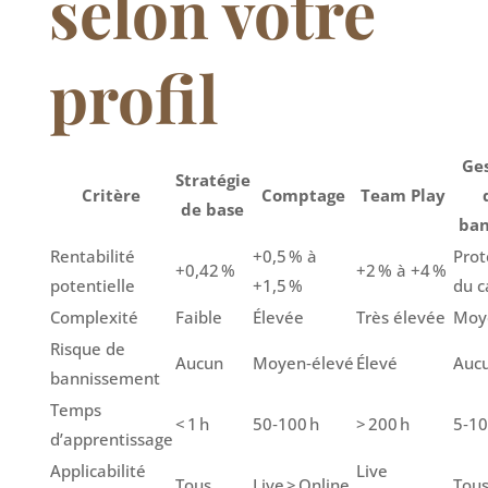
selon votre
profil
Ge
Stratégie
Critère
Comptage
Team Play
de base
ban
Rentabilité
+0,5 % à
Prot
+0,42 %
+2 % à +4 %
potentielle
+1,5 %
du c
Complexité
Faible
Élevée
Très élevée
Moy
Risque de
Aucun
Moyen‑élevé
Élevé
Auc
bannissement
Temps
< 1 h
50‑100 h
> 200 h
5‑10
d’apprentissage
Applicabilité
Live
Tous
Live > Online
Tou