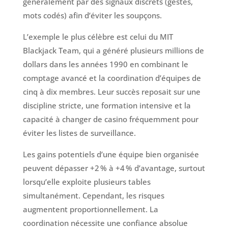
généralement par des signaux discrets (gestes,
mots codés) afin d’éviter les soupçons.
L’exemple le plus célèbre est celui du MIT
Blackjack Team, qui a généré plusieurs millions de
dollars dans les années 1990 en combinant le
comptage avancé et la coordination d’équipes de
cinq à dix membres. Leur succès reposait sur une
discipline stricte, une formation intensive et la
capacité à changer de casino fréquemment pour
éviter les listes de surveillance.
Les gains potentiels d’une équipe bien organisée
peuvent dépasser +2 % à +4 % d’avantage, surtout
lorsqu’elle exploite plusieurs tables
simultanément. Cependant, les risques
augmentent proportionnellement. La
coordination nécessite une confiance absolue