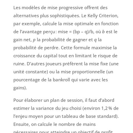
Les modèles de mise progressive offrent des
alternatives plus sophistiquées. Le Kelly Criterion,
par exemple, calcule la mise optimale en fonction
de l’avantage perçu : mise = (bp – q)/b, où
b
est le
gain net,
p
la probabilité de gagner et
q
la
probabilité de perdre. Cette formule maximise la
croissance du capital tout en limitant le risque de
ruine. D’autres joueurs préfèrent la mise fixe (une
unité constante) ou la mise proportionnelle (un
pourcentage de la bankroll qui varie avec les
gains).
Pour élaborer un plan de session, il faut d’abord
estimer la variance du jeu choisi (environ 1,2 % de
l’enjeu moyen pour un tableau de base standard).
Ensuite, on calcule le nombre de mains
nécessaires pour atteindre un objectif de profit