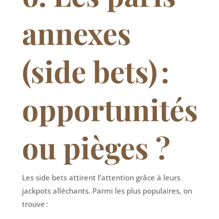
annexes
(side bets) :
opportunités
ou pièges ?
Les side bets attirent l’attention grâce à leurs
jackpots alléchants. Parmi les plus populaires, on
trouve :