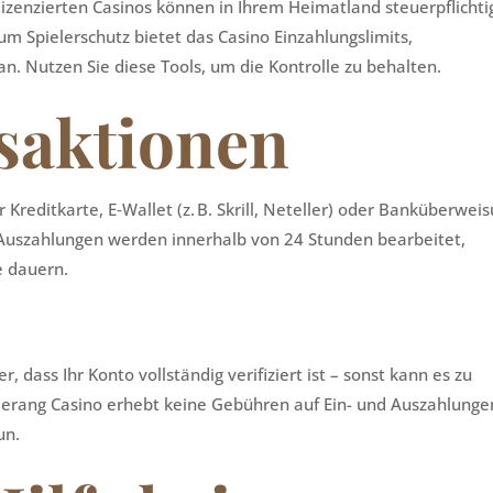
lizenzierten Casinos können in Ihrem Heimatland steuerpflichti
Zum Spielerschutz bietet das Casino Einzahlungslimits,
an. Nutzen Sie diese Tools, um die Kontrolle zu behalten.
saktionen
 Kreditkarte, E‑Wallet (z. B. Skrill, Neteller) oder Banküberweis
 Auszahlungen werden innerhalb von 24 Stunden bearbeitet,
 dauern.
, dass Ihr Konto vollständig verifiziert ist – sonst kann es zu
rang Casino erhebt keine Gebühren auf Ein- und Auszahlunge
un.