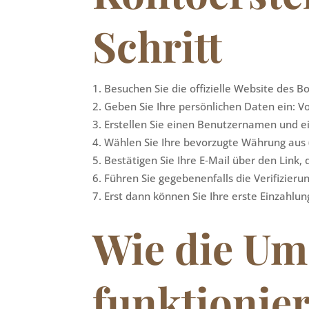
Schritt
Besuchen Sie die offizielle Website des B
Geben Sie Ihre persönlichen Daten ein:
Erstellen Sie einen Benutzernamen und ei
Wählen Sie Ihre bevorzugte Währung aus (
Bestätigen Sie Ihre E‑Mail über den Link, 
Führen Sie gegebenenfalls die Verifizier
Erst dann können Sie Ihre erste Einzahlu
Wie die Um
funktionie