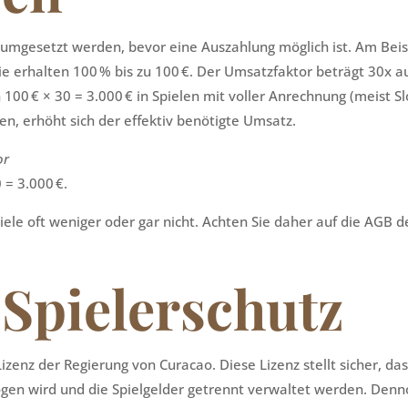
umgesetzt werden, bevor eine Auszahlung möglich ist. Am Beis
e erhalten 100 % bis zu 100 €. Der Umsatzfaktor beträgt 30x a
00 € × 30 = 3.000 € in Spielen mit voller Anrechnung (meist Sl
en, erhöht sich der effektiv benötigte Umsatz.
or
 = 3.000 €.
ele oft weniger oder gar nicht. Achten Sie daher auf die AGB d
 Spielerschutz
zenz der Regierung von Curacao. Diese Lizenz stellt sicher, da
gen wird und die Spielgelder getrennt verwaltet werden. Denn