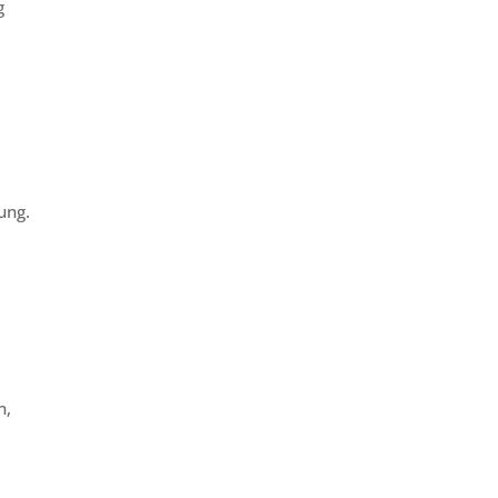
g
ung.
n,