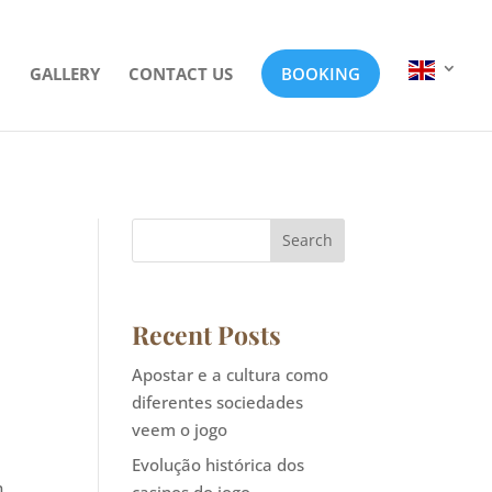
GALLERY
CONTACT US
BOOKING
Search
Recent Posts
Apostar e a cultura como
diferentes sociedades
veem o jogo
Evolução histórica dos
n