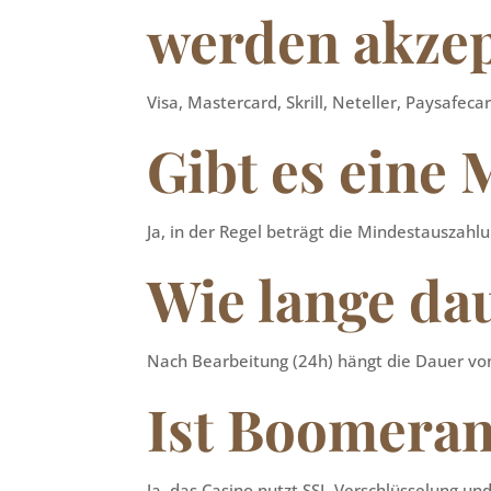
werden akzep
Visa, Mastercard, Skrill, Neteller, Paysafe
Gibt es eine
Ja, in der Regel beträgt die Mindestauszahlu
Wie lange da
Nach Bearbeitung (24h) hängt die Dauer vo
Ist Boomeran
Ja, das Casino nutzt SSL‑Verschlüsselung un