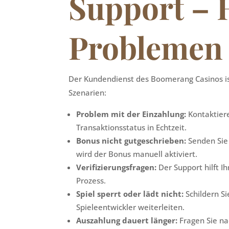
Support – H
Problemen
Der Kundendienst des Boomerang Casinos ist 
Szenarien:
Problem mit der Einzahlung:
Kontaktiere
Transaktionsstatus in Echtzeit.
Bonus nicht gutgeschrieben:
Senden Sie
wird der Bonus manuell aktiviert.
Verifizierungsfragen:
Der Support hilft I
Prozess.
Spiel sperrt oder lädt nicht:
Schildern Si
Spieleentwickler weiterleiten.
Auszahlung dauert länger:
Fragen Sie na