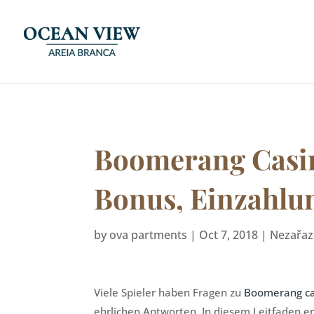
Boomerang Casino
Bonus, Einzahlun
by
ova partments
|
Oct 7, 2018
|
Nezařa
Viele Spieler haben Fragen zu
Boomerang ca
ehrlichen Antworten. In diesem Leitfaden er