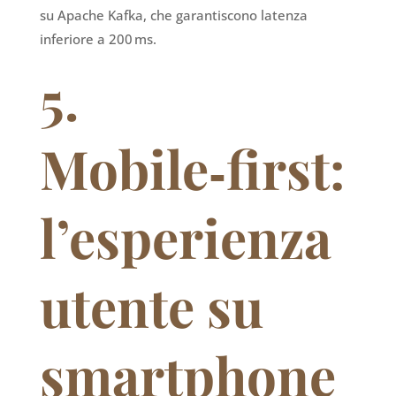
su Apache Kafka, che garantiscono latenza
inferiore a 200 ms.
5.
Mobile‑first:
l’esperienza
utente su
smartphone