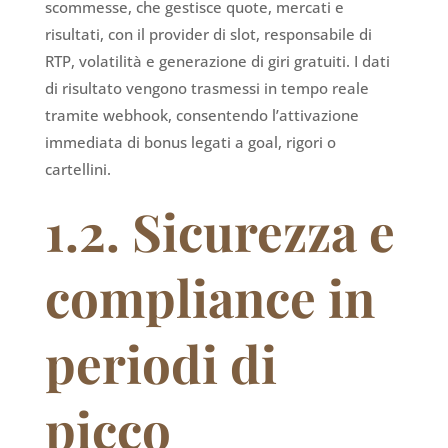
scommesse, che gestisce quote, mercati e
risultati, con il provider di slot, responsabile di
RTP, volatilità e generazione di giri gratuiti. I dati
di risultato vengono trasmessi in tempo reale
tramite webhook, consentendo l’attivazione
immediata di bonus legati a goal, rigori o
cartellini.
1.2. Sicurezza e
compliance in
periodi di
picco