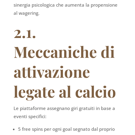
sinergia psicologica che aumenta la propensione
al wagering.
2.1.
Meccaniche di
attivazione
legate al calcio
Le piattaforme assegnano giri gratuiti in base a
eventi specifici:
5 free spins per ogni goal segnato dal proprio