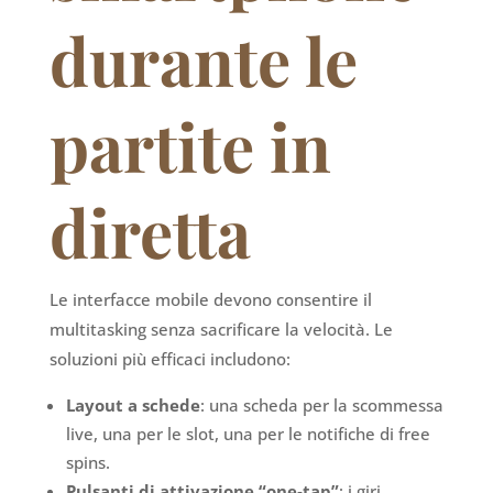
durante le
partite in
diretta
Le interfacce mobile devono consentire il
multitasking senza sacrificare la velocità. Le
soluzioni più efficaci includono:
Layout a schede
: una scheda per la scommessa
live, una per le slot, una per le notifiche di free
spins.
Pulsanti di attivazione “one‑tap”
: i giri