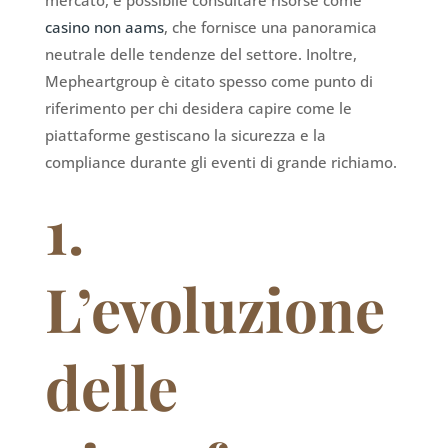
mercato, è possibile consultare risorse come
casino non aams
, che fornisce una panoramica
neutrale delle tendenze del settore. Inoltre,
Mepheartgroup è citato spesso come punto di
riferimento per chi desidera capire come le
piattaforme gestiscano la sicurezza e la
compliance durante gli eventi di grande richiamo.
1.
L’evoluzione
delle