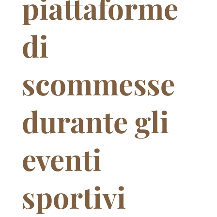
piattaforme
di
scommesse
durante gli
eventi
sportivi