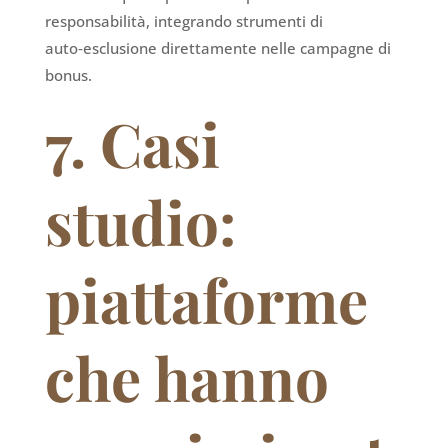
responsabilità, integrando strumenti di
auto‑esclusione direttamente nelle campagne di
bonus.
7. Casi
studio:
piattaforme
che hanno