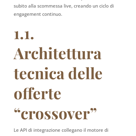
subito alla scommessa live, creando un ciclo di
engagement continuo.
1.1.
Architettura
tecnica delle
offerte
“crossover”
Le API di integrazione collegano il motore di