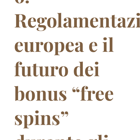
Regolamentaz
europea e il
futuro dei
bonus “free
spins”