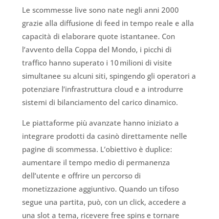
Le scommesse live sono nate negli anni 2000
grazie alla diffusione di feed in tempo reale e alla
capacità di elaborare quote istantanee. Con
l’avvento della Coppa del Mondo, i picchi di
traffico hanno superato i 10 milioni di visite
simultanee su alcuni siti, spingendo gli operatori a
potenziare l’infrastruttura cloud e a introdurre
sistemi di bilanciamento del carico dinamico.
Le piattaforme più avanzate hanno iniziato a
integrare prodotti da casinò direttamente nelle
pagine di scommessa. L’obiettivo è duplice:
aumentare il tempo medio di permanenza
dell’utente e offrire un percorso di
monetizzazione aggiuntivo. Quando un tifoso
segue una partita, può, con un click, accedere a
una slot a tema, ricevere free spins e tornare