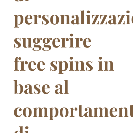
personalizzazi
suggerire
free spins in
base al
comportamen
di