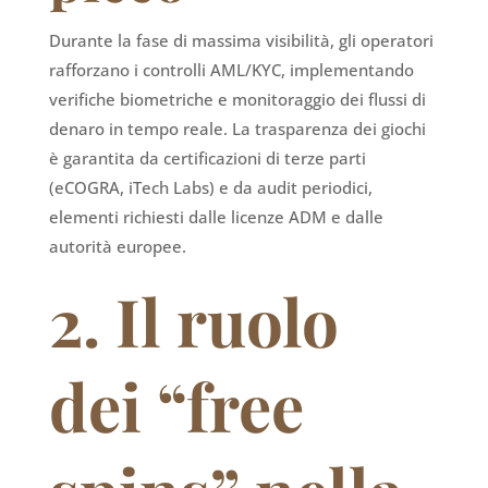
Durante la fase di massima visibilità, gli operatori
rafforzano i controlli AML/KYC, implementando
verifiche biometriche e monitoraggio dei flussi di
denaro in tempo reale. La trasparenza dei giochi
è garantita da certificazioni di terze parti
(eCOGRA, iTech Labs) e da audit periodici,
elementi richiesti dalle licenze ADM e dalle
autorità europee.
2. Il ruolo
dei “free