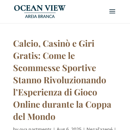
Calcio, Casinò e Giri
Gratis: Come le
Scommesse Sportive
Stanno Rivoluzionando
l’Esperienza di Gioco
Online durante la Coppa
del Mondo
by
ova partments
|
Aug 6, 2025
|
Nezařazené
|