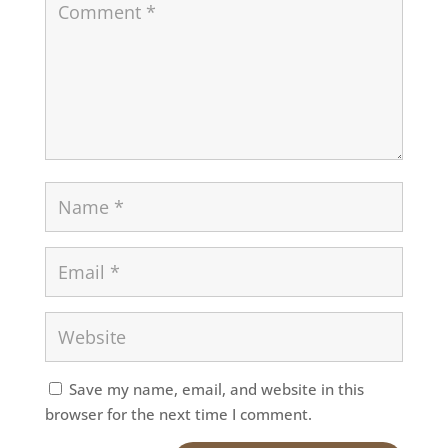
Save my name, email, and website in this
browser for the next time I comment.