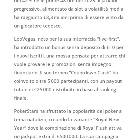
del 42 % nelle prime 48 ore del 2023. Il jackpot
progressivo, alimentato da slot a volatilità media,
ha raggiunto €8,3 milioni prima di essere vinto da
un giocatore tedesco.
LeoVegas, noto per la sua interfaccia “live‑first”,
ha introdotto un bonus senza deposito di €10 per
i nuovi iscritti, una mossa pensata per attrarre chi
vuole provare le promozioni senza impegno
finanziario. Il suo torneo “Countdown Clash” ha
coinvolto oltre 5 000 partecipanti, con un payout
totale di €25 000 distribuito in base al ranking
finale.
PokerStars ha sfruttato la popolarità del poker a
tema natalizio, creando la variante “Royal New
Year” dove la combinazione di Royal Flush attiva
un jackpot extra di €500 000. La sua campagna