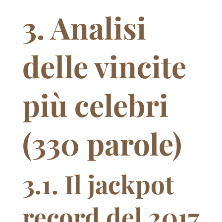
3. Analisi
delle vincite
più celebri
(330 parole)
3.1. Il jackpot
record del 2017