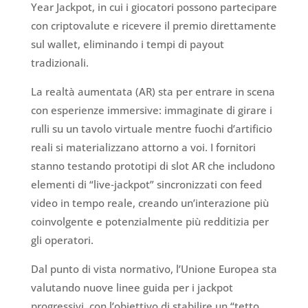
Year Jackpot, in cui i giocatori possono partecipare
con criptovalute e ricevere il premio direttamente
sul wallet, eliminando i tempi di payout
tradizionali.
La realtà aumentata (AR) sta per entrare in scena
con esperienze immersive: immaginate di girare i
rulli su un tavolo virtuale mentre fuochi d’artificio
reali si materializzano attorno a voi. I fornitori
stanno testando prototipi di slot AR che includono
elementi di “live‑jackpot” sincronizzati con feed
video in tempo reale, creando un’interazione più
coinvolgente e potenzialmente più redditizia per
gli operatori.
Dal punto di vista normativo, l’Unione Europea sta
valutando nuove linee guida per i jackpot
progressivi, con l’obiettivo di stabilire un “tetto