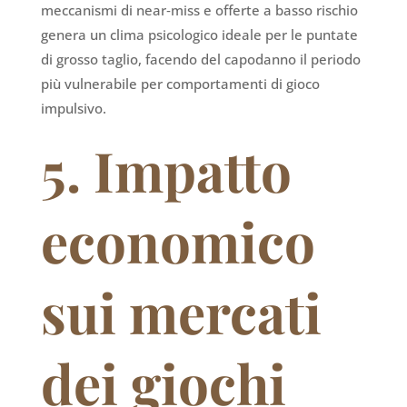
meccanismi di near‑miss e offerte a basso rischio
genera un clima psicologico ideale per le puntate
di grosso taglio, facendo del capodanno il periodo
più vulnerabile per comportamenti di gioco
impulsivo.
5. Impatto
economico
sui mercati
dei giochi