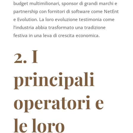
budget multimilionari, sponsor di grandi marchi e
partnership con fornitori di software come NetEnt
e Evolution. La loro evoluzione testimonia come
l’industria abbia trasformato una tradizione
festiva in una leva di crescita economica.
2. I
principali
operatori e
le loro