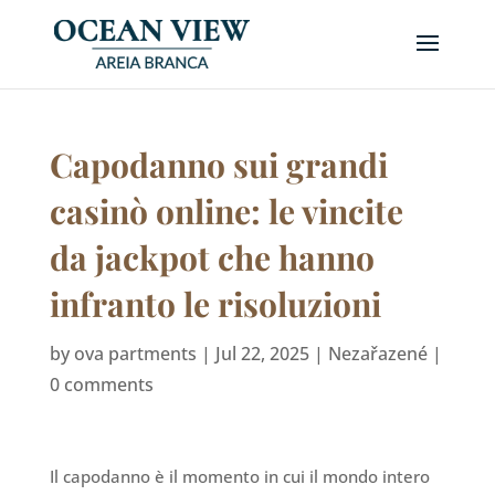
Capodanno sui grandi
casinò online: le vincite
da jackpot che hanno
infranto le risoluzioni
by
ova partments
|
Jul 22, 2025
|
Nezařazené
|
0 comments
Il capodanno è il momento in cui il mondo intero