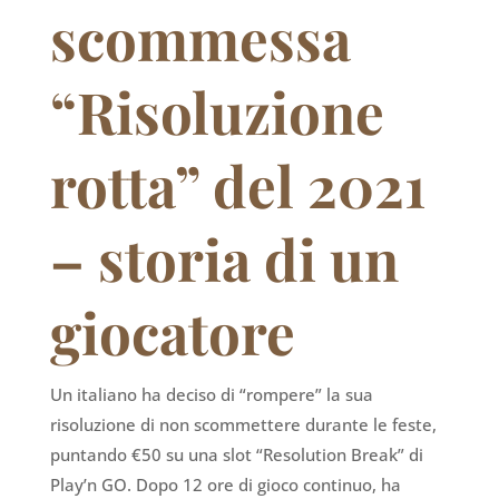
scommessa
“Risoluzione
rotta” del 2021
– storia di un
giocatore
Un italiano ha deciso di “rompere” la sua
risoluzione di non scommettere durante le feste,
puntando €50 su una slot “Resolution Break” di
Play’n GO. Dopo 12 ore di gioco continuo, ha