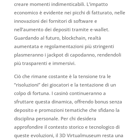
creare momenti indimenticabili. L’impatto
economico è evidente nei picchi di fatturato, nelle
innovazioni dei fornitori di software e
nell’aumento dei depositi tramite e‑wallet.
Guardando al futuro, blockchain, realtà
aumentata e regolamentazioni più stringenti
plasmeranno i jackpot di capodanno, rendendoli
più trasparenti e immersivi.
Ciò che rimane costante è la tensione tra le
“risoluzioni” dei giocatori e la tentazione di un
colpo di fortuna. I casinò continueranno a
sfruttare questa dinamica, offrendo bonus senza
deposito e promozioni tematiche che sfidano la
disciplina personale. Per chi desidera
approfondire il contesto storico e tecnologico di
queste evoluzioni, il 3D Virtualmuseum resta una