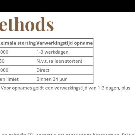
ethods
ximale storting
Verwerkingstijd opname
.000
1‑3 werkdagen
50
N.v.t. (alleen storten)
.000
Direct
en limiet
Binnen 24 uur
. Voor opnames geldt een verwerkingstijd van 1‑3 dagen, plus
e en gebruikt SSL‑encryptie om gegevens te beschermen. Er is 