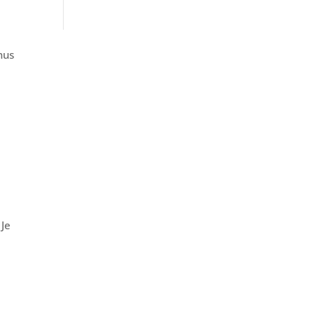
nus
 Je
g