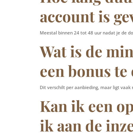
account is ge
Meestal binnen 24 tot 48 uur nadat je de 
Wat is de mi
een bonus te
Dit verschilt per aanbieding, maar ligt vaak
Kan ik een o
ik aan de inz