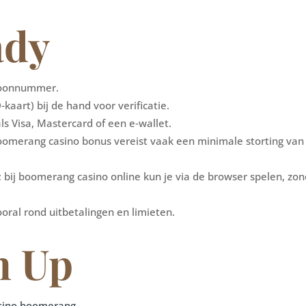
ady
efoonnummer.
kaart) bij de hand voor verificatie.
 Visa, Mastercard of een e‑wallet.
omerang casino bonus vereist vaak een minimale storting van
; bij boomerang casino online kun je via de browser spelen, zo
al rond uitbetalingen en limieten.
n Up
sino boomerang
.