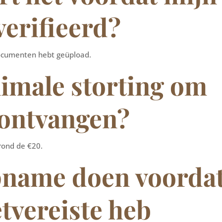
verifieerd?
documenten hebt geüpload.
nimale storting om
 ontvangen?
 rond de €20.
pname doen voorda
etvereiste heb