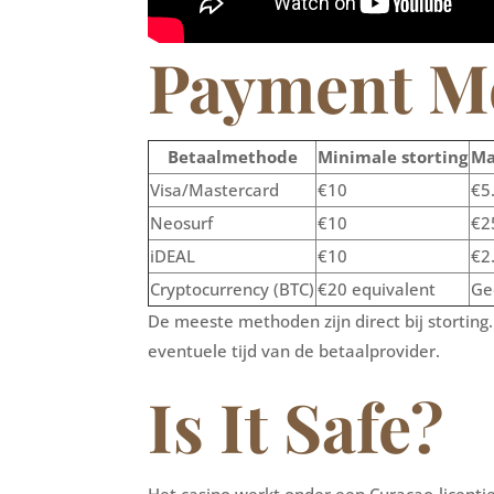
Payment M
Betaalmethode
Minimale storting
Ma
Visa/Mastercard
€10
€5
Neosurf
€10
€2
iDEAL
€10
€2
Cryptocurrency (BTC)
€20 equivalent
Ge
De meeste methoden zijn direct bij storting
eventuele tijd van de betaalprovider.
Is It Safe?
Het casino werkt onder een Curaçao‑licenti