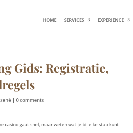
HOME
SERVICES
EXPERIENCE
 Gids: Registratie,
regels
azené
|
0 comments
 casino gaat snel, maar weten wat je bij elke stap kunt