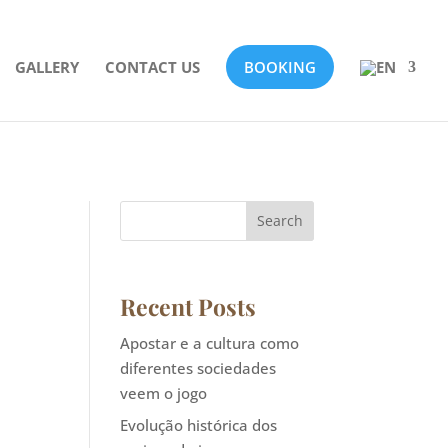
GALLERY
CONTACT US
BOOKING
Search
Recent Posts
Apostar e a cultura como
diferentes sociedades
veem o jogo
Evolução histórica dos