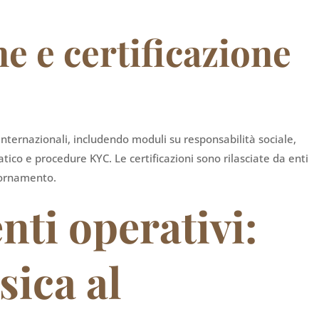
e e certificazione
nternazionali, includendo moduli su responsabilità sociale,
tico e procedure KYC. Le certificazioni sono rilasciate da enti
giornamento.
nti operativi:
isica al