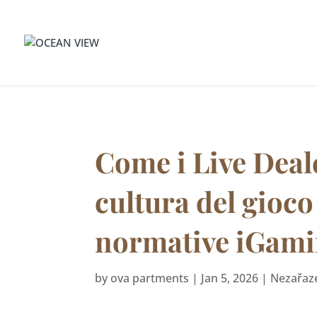
Come i Live Deal
cultura del gioco
normative iGam
by
ova partments
|
Jan 5, 2026
|
Nezařaz