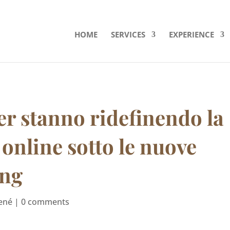
HOME
SERVICES
EXPERIENCE
er stanno ridefinendo la
 online sotto le nuove
ing
ené
|
0 comments