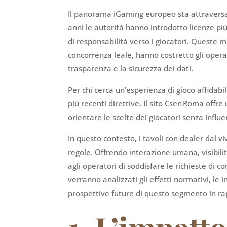
Il panorama iGaming europeo sta attraversa
anni le autorità hanno introdotto licenze più 
di responsabilità verso i giocatori. Queste 
concorrenza leale, hanno costretto gli operat
trasparenza e la sicurezza dei dati.
Per chi cerca un’esperienza di gioco affidabil
più recenti direttive. Il sito Csen Roma offr
orientare le scelte dei giocatori senza influ
In questo contesto, i tavoli con dealer dal 
regole. Offrendo interazione umana, visibili
agli operatori di soddisfare le richieste di 
verranno analizzati gli effetti normativi, le
prospettive future di questo segmento in rap