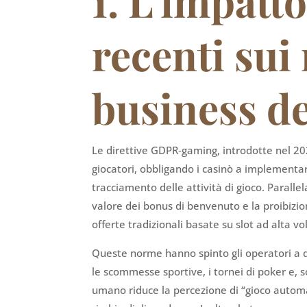
1. L’impatt
recenti sui
business de
Le direttive GDPR‑gaming, introdotte nel 20
giocatori, obbligando i casinò a implementare 
tracciamento delle attività di gioco. Parallel
valore dei bonus di benvenuto e la proibizio
offerte tradizionali basate su slot ad alta vol
Queste norme hanno spinto gli operatori a d
le scommesse sportive, i tornei di poker e, s
umano riduce la percezione di “gioco automati