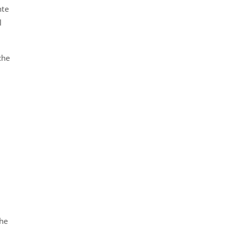
nte
l
che
che