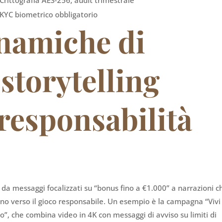
Crittografia AES‑256, audit trimestrale
KYC biometrico obbligatorio
inamiche di
storytelling
 responsabilità
a messaggi focalizzati su “bonus fino a €1.000” a narrazioni c
egno verso il gioco responsabile. Un esempio è la campagna “Vivi
no”, che combina video in 4K con messaggi di avviso su limiti di