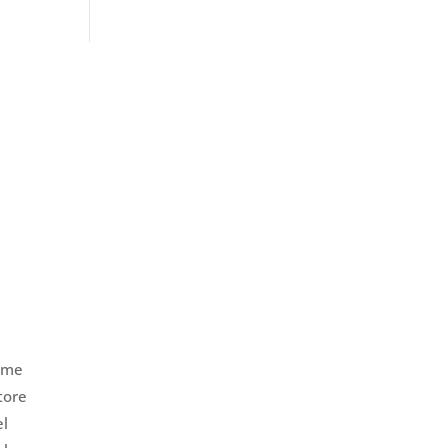
come
tore
el