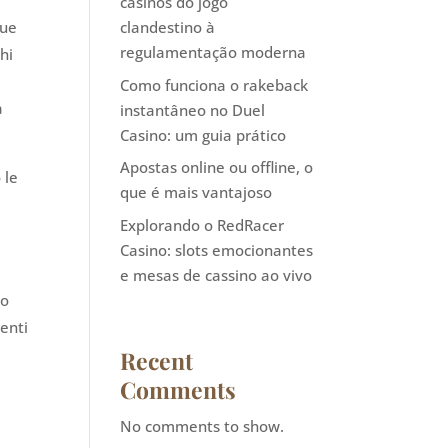
casinos do jogo
clandestino à
due
regulamentação moderna
hi
Como funciona o rakeback
a
instantâneo no Duel
Casino: um guia prático
Apostas online ou offline, o
 le
que é mais vantajoso
Explorando o RedRacer
Casino: slots emocionantes
e mesas de cassino ao vivo
no
uenti
Recent
Comments
No comments to show.