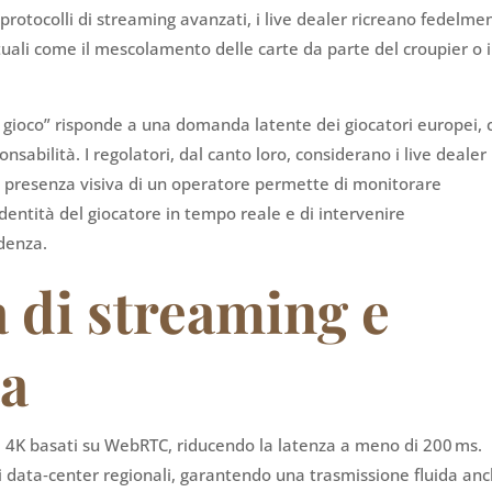
a protocolli di streaming avanzati, i live dealer ricreano fedelme
ituali come il mescolamento delle carte da parte del croupier o i
l gioco” risponde a una domanda latente dei giocatori europei, 
nsabilità. I regolatori, dal canto loro, considerano i live dealer
la presenza visiva di un operatore permette di monitorare
identità del giocatore in tempo reale e di intervenire
denza.
a di streaming e
ta
si 4K basati su WebRTC, riducendo la latenza a meno di 200 ms.
ai data‑center regionali, garantendo una trasmissione fluida an