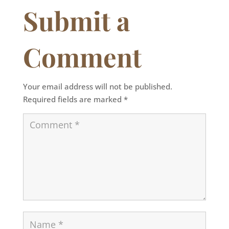
Submit a
Comment
Your email address will not be published.
Required fields are marked
*