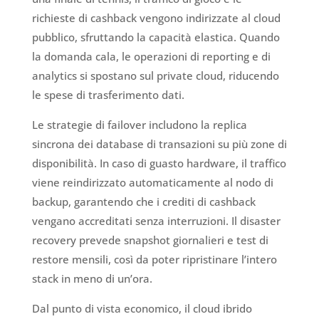
richieste di cashback vengono indirizzate al cloud
pubblico, sfruttando la capacità elastica. Quando
la domanda cala, le operazioni di reporting e di
analytics si spostano sul private cloud, riducendo
le spese di trasferimento dati.
Le strategie di failover includono la replica
sincrona dei database di transazioni su più zone di
disponibilità. In caso di guasto hardware, il traffico
viene reindirizzato automaticamente al nodo di
backup, garantendo che i crediti di cashback
vengano accreditati senza interruzioni. Il disaster
recovery prevede snapshot giornalieri e test di
restore mensili, così da poter ripristinare l’intero
stack in meno di un’ora.
Dal punto di vista economico, il cloud ibrido