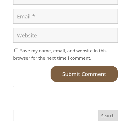
Save my name, email, and website in this
browser for the next time I comment.
Submit Comment
Search