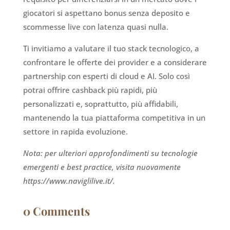
giocatori si aspettano bonus senza deposito e
scommesse live con latenza quasi nulla.
Ti invitiamo a valutare il tuo stack tecnologico, a
confrontare le offerte dei provider e a considerare
partnership con esperti di cloud e AI. Solo così
potrai offrire cashback più rapidi, più
personalizzati e, soprattutto, più affidabili,
mantenendo la tua piattaforma competitiva in un
settore in rapida evoluzione.
Nota: per ulteriori approfondimenti su tecnologie
emergenti e best practice, visita nuovamente
https://www.naviglilive.it/.
0 Comments