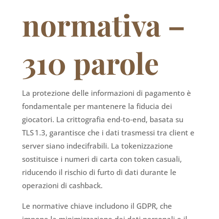
normativa –
310 parole
La protezione delle informazioni di pagamento è
fondamentale per mantenere la fiducia dei
giocatori. La crittografia end‑to‑end, basata su
TLS 1.3, garantisce che i dati trasmessi tra client e
server siano indecifrabili. La tokenizzazione
sostituisce i numeri di carta con token casuali,
riducendo il rischio di furto di dati durante le
operazioni di cashback.
Le normative chiave includono il GDPR, che