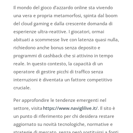
Il mondo del gioco d’azzardo online sta vivendo
una vera e propria metamorfosi, spinta dal boom
del cloud gaming e dalla crescente domanda di
esperienze ultra‑reattive. I giocatori, ormai
abituati a scommesse live con latenza quasi nulla,
richiedono anche bonus senza deposito e
programmi di cashback che si attivino in tempo
reale. In questo contesto, la capacità di un
operatore di gestire picchi di traffico senza
interruzioni è diventata un fattore competitivo
cruciale.
Per approfondire le tendenze emergenti nel
settore, visita
https://www.naviglilive.it/
. Il sito è
un punto di riferimento per chi desidera restare
aggiornato su novità tecnologiche, normative e
strategie di mercato, senza però sostituirsi a fonti