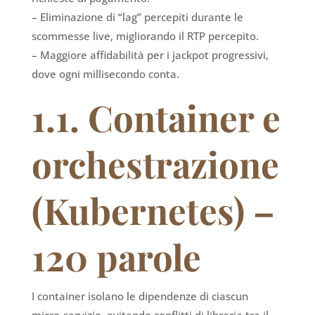
– Eliminazione di “lag” percepiti durante le
scommesse live, migliorando il RTP percepito.
– Maggiore affidabilità per i jackpot progressivi,
dove ogni millisecondo conta.
1.1. Container e
orchestrazione
(Kubernetes) –
120 parole
I container isolano le dipendenze di ciascun