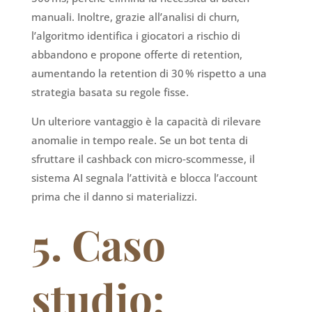
manuali. Inoltre, grazie all’analisi di churn,
l’algoritmo identifica i giocatori a rischio di
abbandono e propone offerte di retention,
aumentando la retention di 30 % rispetto a una
strategia basata su regole fisse.
Un ulteriore vantaggio è la capacità di rilevare
anomalie in tempo reale. Se un bot tenta di
sfruttare il cashback con micro‑scommesse, il
sistema AI segnala l’attività e blocca l’account
prima che il danno si materializzi.
5. Caso
studio: