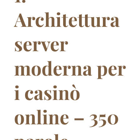
Architettura
server
moderna per
i casinò
online – 350