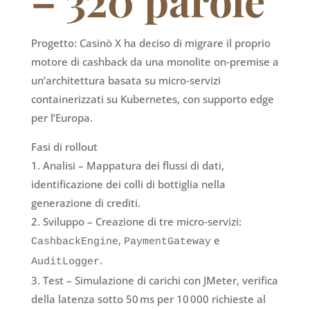
– 320 parole
Progetto: Casinò X ha deciso di migrare il proprio
motore di cashback da una monolite on‑premise a
un’architettura basata su micro‑servizi
containerizzati su Kubernetes, con supporto edge
per l’Europa.
Fasi di rollout
1. Analisi – Mappatura dei flussi di dati,
identificazione dei colli di bottiglia nella
generazione di crediti.
2. Sviluppo – Creazione di tre micro‑servizi:
,
e
CashbackEngine
PaymentGateway
.
AuditLogger
3. Test – Simulazione di carichi con JMeter, verifica
della latenza sotto 50 ms per 10 000 richieste al