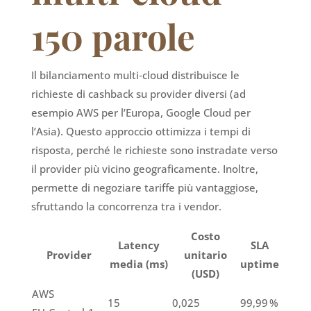
150 parole
Il bilanciamento multi‑cloud distribuisce le
richieste di cashback su provider diversi (ad
esempio AWS per l’Europa, Google Cloud per
l’Asia). Questo approccio ottimizza i tempi di
risposta, perché le richieste sono instradate verso
il provider più vicino geograficamente. Inoltre,
permette di negoziare tariffe più vantaggiose,
sfruttando la concorrenza tra i vendor.
Costo
Latency
SLA
Provider
unitario
media (ms)
uptime
(USD)
AWS
15
0,025
99,99 %