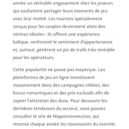
année un véritable engouement chez les joueurs
qui souhaitent partager leurs moments de jeu
avec leur moitié. Les tournois spécialement
conçus pour les couples deviennent alors des
vitrines idéales : ils offrent une expérience
ludique, renforcent le sentiment d’appartenance
et, surtout, génèrent un pic de trafic très rentable
pour les opérateurs.
Cette popularité ne passe pas inaperçue. Les
plateformes de jeu en ligne investissent
massivement dans des campagnes ciblées, des
bonus romantiques et des prix exclusifs afin de
capter l’attention des duos. Pour découvrir les
dernières tendances du secteur, vous pouvez
consulter le site de Nipponconnection, qui
recense chaque année les nouveautés du marché.