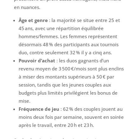
en nuances.
Âge et genre
: la majorité se situe entre 25 et
45 ans, avec une répartition équilibrée
hommes/femmes. Les femmes représentent
désormais 48 % des participants aux tournois
duo, contre seulement 32 % il y a cinq ans.
Pouvoir d’achat
: les duos gagnants d’un
revenu moyen de 3 500 €/mois sont plus enclins
à miser des montants supérieurs à 50 € par
session, tandis que les jeunes couples aux
budgets plus limités privilégient les bonus de
mise.
Fréquence de jeu
: 62 % des couples jouent au
moins deux fois par semaine, souvent en soirée
après le travail, entre 20 h et 23 h.