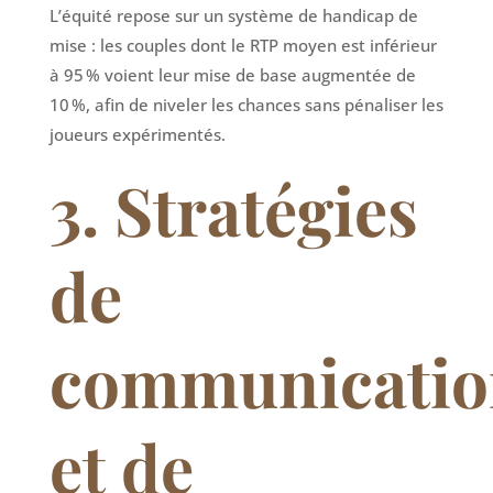
L’équité repose sur un système de handicap de
mise : les couples dont le RTP moyen est inférieur
à 95 % voient leur mise de base augmentée de
10 %, afin de niveler les chances sans pénaliser les
joueurs expérimentés.
3. Stratégies
de
communicatio
et de