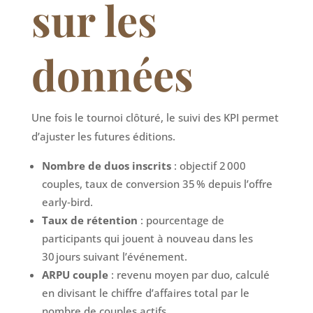
sur les
données
Une fois le tournoi clôturé, le suivi des KPI permet
d’ajuster les futures éditions.
Nombre de duos inscrits
: objectif 2 000
couples, taux de conversion 35 % depuis l’offre
early‑bird.
Taux de rétention
: pourcentage de
participants qui jouent à nouveau dans les
30 jours suivant l’événement.
ARPU couple
: revenu moyen par duo, calculé
en divisant le chiffre d’affaires total par le
nombre de couples actifs.