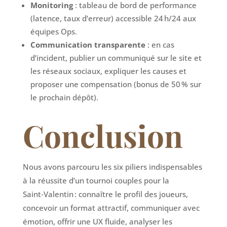
Monitoring
: tableau de bord de performance
(latence, taux d’erreur) accessible 24 h/24 aux
équipes Ops.
Communication transparente
: en cas
d’incident, publier un communiqué sur le site et
les réseaux sociaux, expliquer les causes et
proposer une compensation (bonus de 50 % sur
le prochain dépôt).
Conclusion
Nous avons parcouru les six piliers indispensables
à la réussite d’un tournoi couples pour la
Saint‑Valentin : connaître le profil des joueurs,
concevoir un format attractif, communiquer avec
émotion, offrir une UX fluide, analyser les