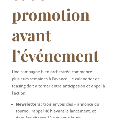
promotion
avant
l’événement
Une campagne bien orchestrée commence
plusieurs semaines à l’avance. Le calendrier de
teasing doit alterner entre anticipation et appel à
l’action.
Newsletters
: trois envois clés – annonce du
tournoi, rappel 48 h avant le lancement, et
dernière chance 12 h avant clôture.