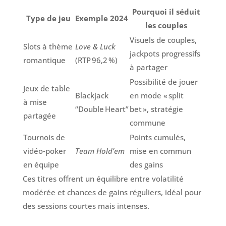
Pourquoi il séduit
Type de jeu
Exemple 2024
les couples
Visuels de couples,
Slots à thème
Love & Luck
jackpots progressifs
romantique
(RTP 96,2 %)
à partager
Possibilité de jouer
Jeux de table
Blackjack
en mode « split
à mise
“Double Heart”
bet », stratégie
partagée
commune
Tournois de
Points cumulés,
vidéo‑poker
Team Hold’em
mise en commun
en équipe
des gains
Ces titres offrent un équilibre entre volatilité
modérée et chances de gains réguliers, idéal pour
des sessions courtes mais intenses.