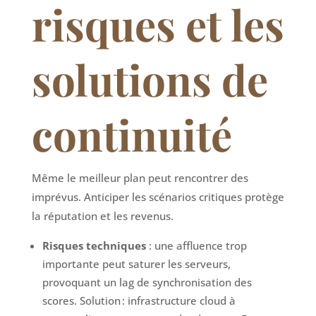
risques et les
solutions de
continuité
Même le meilleur plan peut rencontrer des
imprévus. Anticiper les scénarios critiques protège
la réputation et les revenus.
Risques techniques
: une affluence trop
importante peut saturer les serveurs,
provoquant un lag de synchronisation des
scores. Solution : infrastructure cloud à