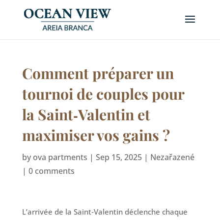
Comment préparer un
tournoi de couples pour
la Saint‑Valentin et
maximiser vos gains ?
by
ova partments
|
Sep 15, 2025
|
Nezařazené
|
0 comments
L’arrivée de la Saint‑Valentin déclenche chaque