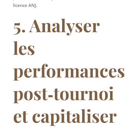
licence ANJ.
5. Analyser
les
performances
post‑tournoi
et capitaliser