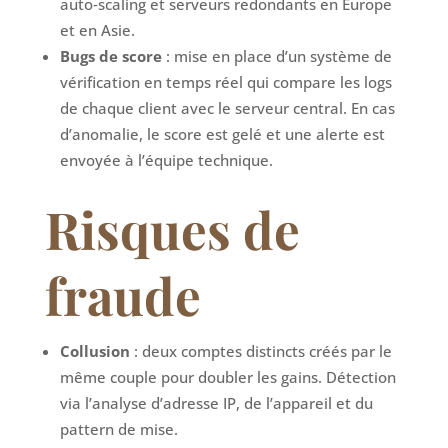
auto‑scaling et serveurs redondants en Europe
et en Asie.
Bugs de score
: mise en place d’un système de
vérification en temps réel qui compare les logs
de chaque client avec le serveur central. En cas
d’anomalie, le score est gelé et une alerte est
envoyée à l’équipe technique.
Risques de
fraude
Collusion
: deux comptes distincts créés par le
même couple pour doubler les gains. Détection
via l’analyse d’adresse IP, de l’appareil et du
pattern de mise.