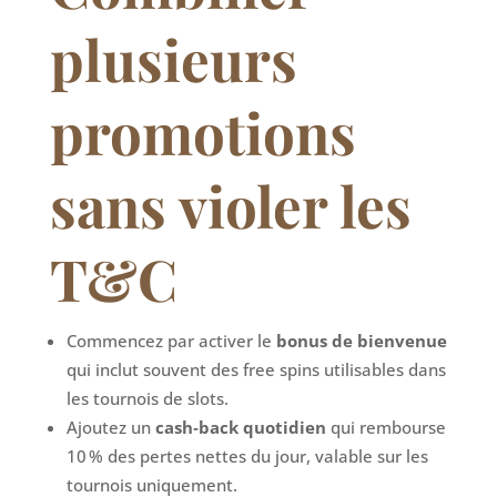
plusieurs
promotions
sans violer les
T&C
Commencez par activer le
bonus de bienvenue
qui inclut souvent des free spins utilisables dans
les tournois de slots.
Ajoutez un
cash‑back quotidien
qui rembourse
10 % des pertes nettes du jour, valable sur les
tournois uniquement.