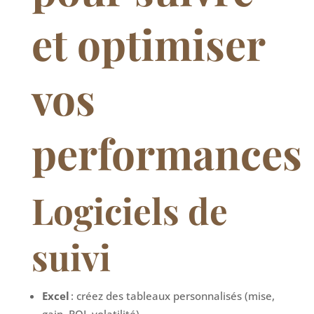
et optimiser
vos
performances
Logiciels de
suivi
Excel
: créez des tableaux personnalisés (mise,