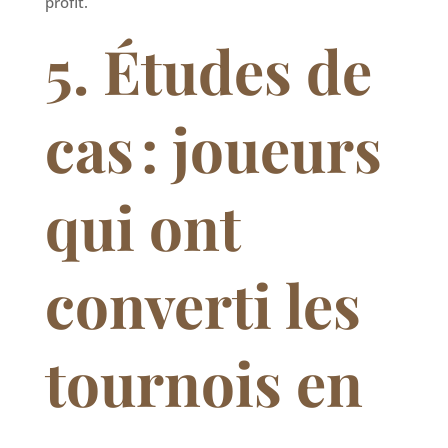
profit.
5. Études de
cas : joueurs
qui ont
converti les
tournois en