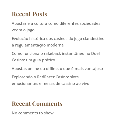
Recent Posts
Apostar e a cultura como diferentes sociedades
veem o jogo
Evolução histórica dos casinos do jogo clandestino
à regulamentação moderna
Como funciona o rakeback instantâneo no Duel
Casino: um guia prático
Apostas online ou offline, o que é mais vantajoso
Explorando o RedRacer Casino: slots
emocionantes e mesas de cassino ao vivo
Recent Comments
No comments to show.