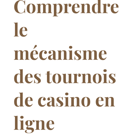
Comprendre
le
mécanisme
des tournois
de casino en
ligne