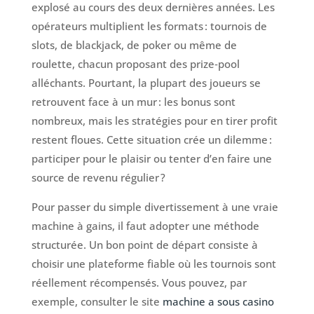
explosé au cours des deux dernières années. Les
opérateurs multiplient les formats : tournois de
slots, de blackjack, de poker ou même de
roulette, chacun proposant des prize‑pool
alléchants. Pourtant, la plupart des joueurs se
retrouvent face à un mur : les bonus sont
nombreux, mais les stratégies pour en tirer profit
restent floues. Cette situation crée un dilemme :
participer pour le plaisir ou tenter d’en faire une
source de revenu régulier ?
Pour passer du simple divertissement à une vraie
machine à gains, il faut adopter une méthode
structurée. Un bon point de départ consiste à
choisir une plateforme fiable où les tournois sont
réellement récompensés. Vous pouvez, par
exemple, consulter le site
machine a sous casino