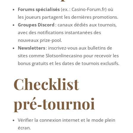
Forums spécialisés
(ex. : Casino‑Forum.fr) où
les joueurs partagent les dernières promotions.
Groupes Discord
: canaux dédiés aux tournois,
avec des notifications instantanées des
nouveaux prize‑pool.
Newsletters
: inscrivez‑vous aux bulletins de
sites comme Slotsonlinecasino pour recevoir les
bonus gratuits et les dates de tournois exclusifs.
Checklist
pré‑tournoi
Vérifier la connexion internet et le mode plein
écran.