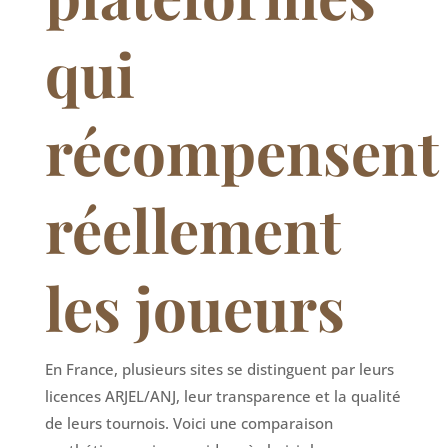
qui
récompensent
réellement
les joueurs
En France, plusieurs sites se distinguent par leurs
licences ARJEL/ANJ, leur transparence et la qualité
de leurs tournois. Voici une comparaison