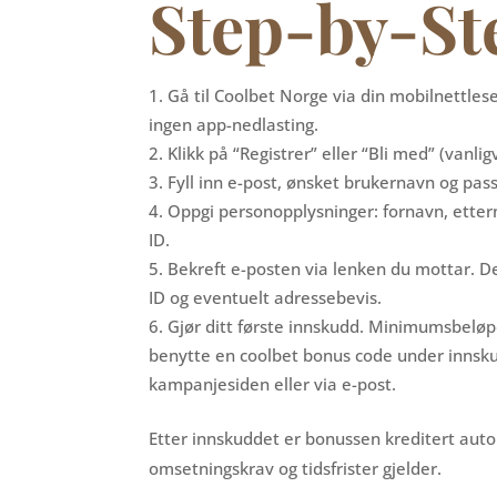
Step-by-St
Gå til Coolbet Norge via din mobilnettles
ingen app-nedlasting.
Klikk på “Registrer” eller “Bli med” (vanligv
Fyll inn e-post, ønsket brukernavn og pas
Oppgi personopplysninger: fornavn, etter
ID.
Bekreft e-posten via lenken du mottar. Der
ID og eventuelt adressebevis.
Gjør ditt første innskudd. Minimumsbeløp
benytte en coolbet bonus code under innsku
kampanjesiden eller via e-post.
Etter innskuddet er bonussen kreditert autom
omsetningskrav og tidsfrister gjelder.