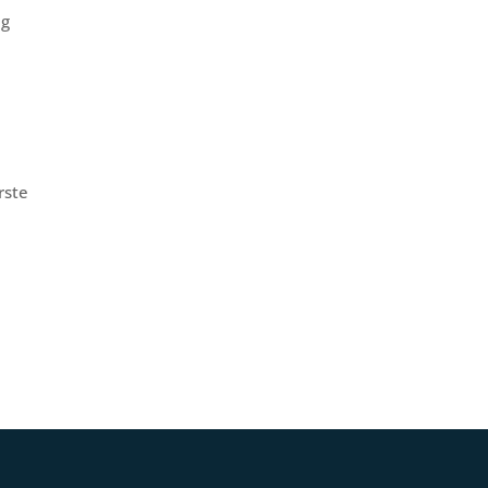
ig
rste