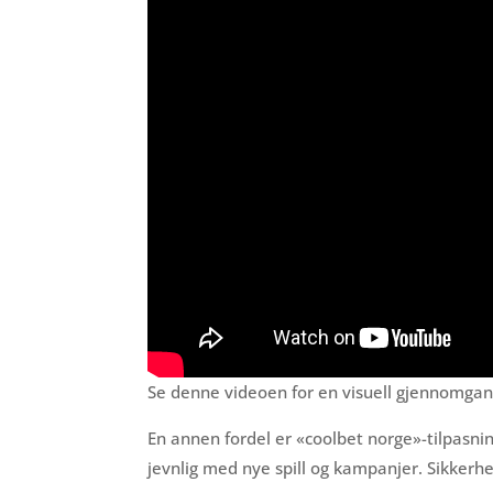
Se denne videoen for en visuell gjennomgang
En annen fordel er «coolbet norge»-tilpasn
jevnlig med nye spill og kampanjer. Sikkerh