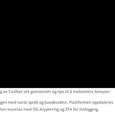
 av Coolbet sitt grensesnitt og tips til å maksimere bonuser.
ingen med norsk språk og kundestøtte. Plattformen oppdateres
eten ivaretas med SSL-kryptering og 2FA for innlogging.