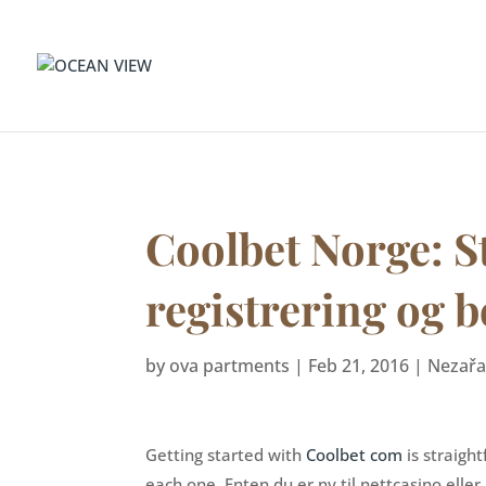
Coolbet Norge: St
registrering og 
by
ova partments
|
Feb 21, 2016
|
Nezař
Getting started with
Coolbet com
is straigh
each one. Enten du er ny til nettcasino eller 