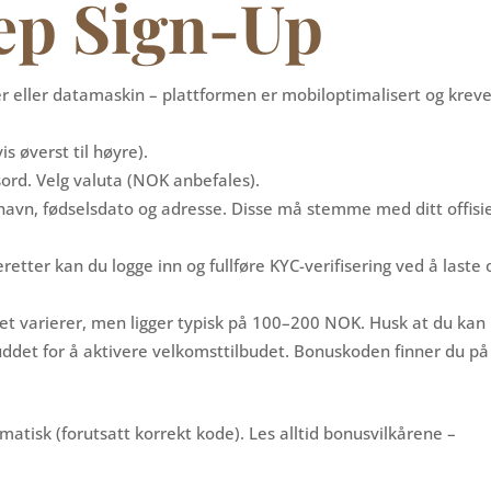
ep Sign-Up
er eller datamaskin – plattformen er mobiloptimalisert og krev
is øverst til høyre).
sord. Velg valuta (NOK anbefales).
navn, fødselsdato og adresse. Disse må stemme med ditt offisie
etter kan du logge inn og fullføre KYC-verifisering ved å laste
et varierer, men ligger typisk på 100–200 NOK. Husk at du kan
ddet for å aktivere velkomsttilbudet. Bonuskoden finner du på
atisk (forutsatt korrekt kode). Les alltid bonusvilkårene –