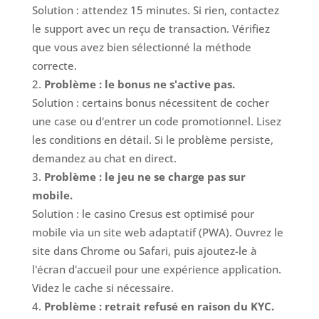
Solution : attendez 15 minutes. Si rien, contactez
le support avec un reçu de transaction. Vérifiez
que vous avez bien sélectionné la méthode
correcte.
Problème : le bonus ne s'active pas.
Solution : certains bonus nécessitent de cocher
une case ou d'entrer un code promotionnel. Lisez
les conditions en détail. Si le problème persiste,
demandez au chat en direct.
Problème : le jeu ne se charge pas sur
mobile.
Solution : le casino Cresus est optimisé pour
mobile via un site web adaptatif (PWA). Ouvrez le
site dans Chrome ou Safari, puis ajoutez-le à
l'écran d'accueil pour une expérience application.
Videz le cache si nécessaire.
Problème : retrait refusé en raison du KYC.