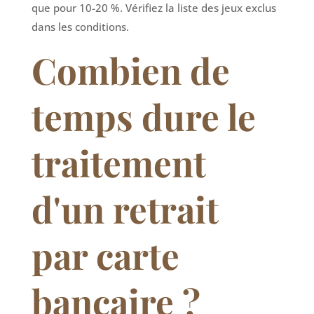
que pour 10-20 %. Vérifiez la liste des jeux exclus
dans les conditions.
Combien de
temps dure le
traitement
d'un retrait
par carte
bancaire ?