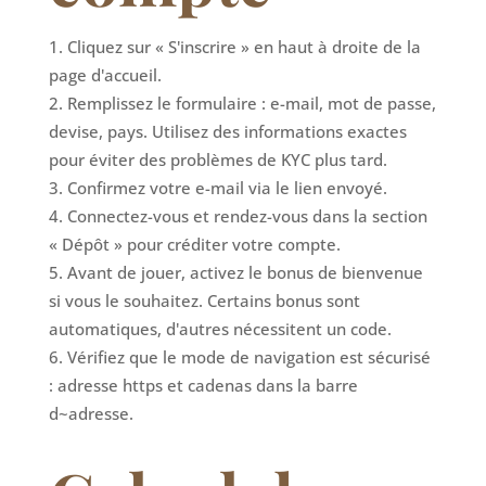
Cliquez sur « S'inscrire » en haut à droite de la
page d'accueil.
Remplissez le formulaire : e-mail, mot de passe,
devise, pays. Utilisez des informations exactes
pour éviter des problèmes de KYC plus tard.
Confirmez votre e-mail via le lien envoyé.
Connectez-vous et rendez-vous dans la section
« Dépôt » pour créditer votre compte.
Avant de jouer, activez le bonus de bienvenue
si vous le souhaitez. Certains bonus sont
automatiques, d'autres nécessitent un code.
Vérifiez que le mode de navigation est sécurisé
: adresse https et cadenas dans la barre
d~adresse.