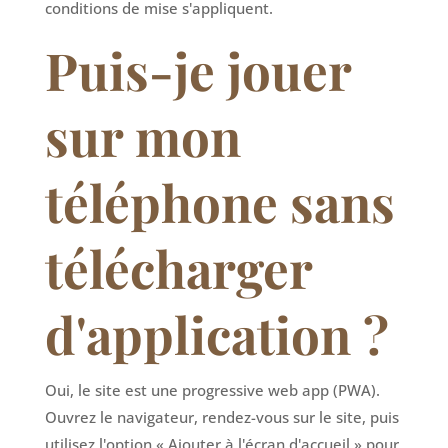
conditions de mise s'appliquent.
Puis-je jouer
sur mon
téléphone sans
télécharger
d'application ?
Oui, le site est une progressive web app (PWA).
Ouvrez le navigateur, rendez-vous sur le site, puis
utilisez l'option « Ajouter à l'écran d'accueil » pour