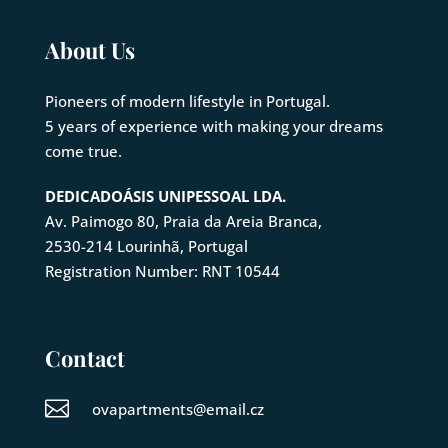
About Us
Pioneers of modern lifestyle in Portugal.
5 years of experience with making your dreams
come true.
DEDICADOÁSIS UNIPESSOAL LDA.
Av. Paimogo 80, Praia da Areia Branca,
2530-214
Lourinhã
, Portugal
Registration Number: RNT 10544
Contact

ovapartments@email.cz