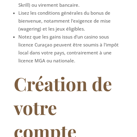
Skrill) ou virement bancaire.
Lisez les conditions générales du bonus de
bienvenue, notamment l'exigence de mise
(wagering) et les jeux éligibles.
Notez que les gains issus d'un casino sous
licence Curaçao peuvent être soumis à l'impôt
local dans votre pays, contrairement à une
licence MGA ou nationale.
Création de
votre
compte