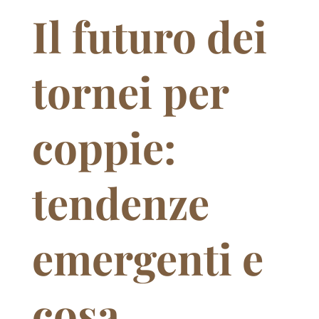
Il futuro dei
tornei per
coppie:
tendenze
emergenti e
cosa