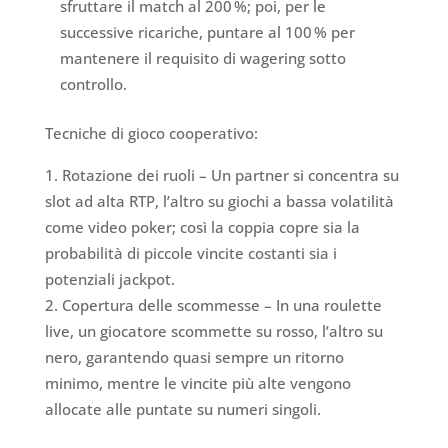
sfruttare il match al 200 %; poi, per le
successive ricariche, puntare al 100 % per
mantenere il requisito di wagering sotto
controllo.
Tecniche di gioco cooperativo:
Rotazione dei ruoli – Un partner si concentra su
slot ad alta RTP, l’altro su giochi a bassa volatilità
come video poker; così la coppia copre sia la
probabilità di piccole vincite costanti sia i
potenziali jackpot.
Copertura delle scommesse – In una roulette
live, un giocatore scommette su rosso, l’altro su
nero, garantendo quasi sempre un ritorno
minimo, mentre le vincite più alte vengono
allocate alle puntate su numeri singoli.