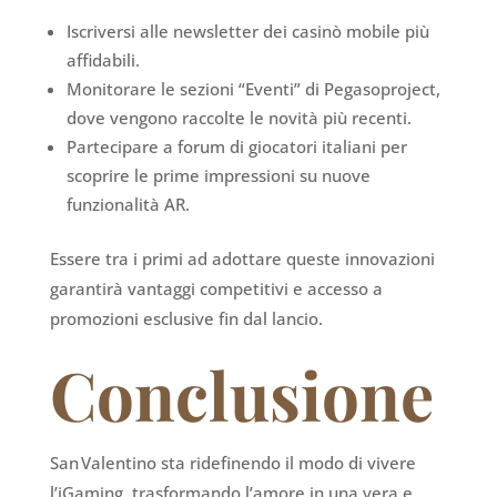
Iscriversi alle newsletter dei casinò mobile più
affidabili.
Monitorare le sezioni “Eventi” di Pegasoproject,
dove vengono raccolte le novità più recenti.
Partecipare a forum di giocatori italiani per
scoprire le prime impressioni su nuove
funzionalità AR.
Essere tra i primi ad adottare queste innovazioni
garantirà vantaggi competitivi e accesso a
promozioni esclusive fin dal lancio.
Conclusione
San Valentino sta ridefinendo il modo di vivere
l’iGaming, trasformando l’amore in una vera e