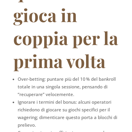
gioca in
coppia per la
prima volta
Over‑betting: puntare più del 10 % del bankroll
totale in una singola sessione, pensando di
“recuperare” velocemente.
Ignorare i termini del bonus: alcuni operatori
richiedono di giocare su giochi specifici per il
wagering; dimenticare questo porta a blocchi di
prelievo.