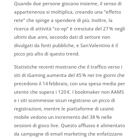
Quando due persone giocano insieme, il senso di
appartenenza si moltiplica, creando una “effetto
rete” che spinge a spendere di più. Inoltre, la
ricerca di attività “co‑op” è cresciuta del 27 % negli
ultimi due anni, secondo dati di settore non
divulgati da fonti pubbliche, e San Valentino è il
picco più alto di questo trend.
Statistiche recenti mostrano che il traffico verso i
siti di iGaming aumenta del 45 % nei tre giorni che
precedono il 14 febbraio, con una spesa media per
utente che supera i 120 €. I bookmaker non AAMS
e i siti scommesse sicuri registrano un picco di
registrazioni, mentre le piattaforme di casinò
mobile vedono un incremento del 38 % nelle
sessioni di gioco live. Questo afflusso è alimentato
da campagne di email marketing che enfatizzano