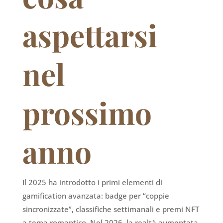
aspettarsi
nel
prossimo
anno
Il 2025 ha introdotto i primi elementi di
gamification avanzata: badge per “coppie
sincronizzate”, classifiche settimanali e premi NFT
a tema romantico. Nel 2026, la realtà aumentata