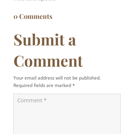
0 Comments
Submit a
Comment
Your email address will not be published.
Required fields are marked
*