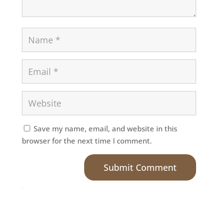
Save my name, email, and website in this
browser for the next time I comment.
Submit Comment