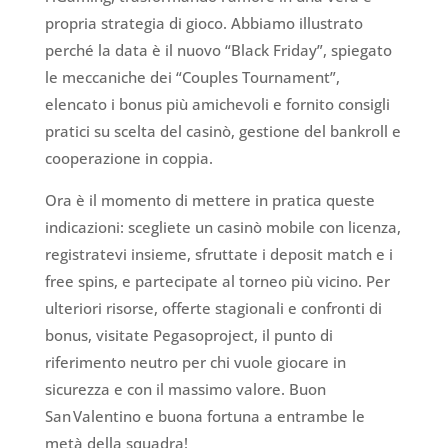
propria strategia di gioco. Abbiamo illustrato
perché la data è il nuovo “Black Friday”, spiegato
le meccaniche dei “Couples Tournament”,
elencato i bonus più amichevoli e fornito consigli
pratici su scelta del casinò, gestione del bankroll e
cooperazione in coppia.
Ora è il momento di mettere in pratica queste
indicazioni: scegliete un casinò mobile con licenza,
registratevi insieme, sfruttate i deposit match e i
free spins, e partecipate al torneo più vicino. Per
ulteriori risorse, offerte stagionali e confronti di
bonus, visitate Pegasoproject, il punto di
riferimento neutro per chi vuole giocare in
sicurezza e con il massimo valore. Buon
San Valentino e buona fortuna a entrambe le
metà della squadra!