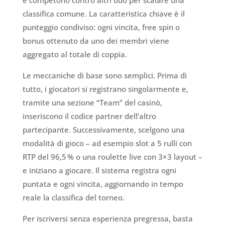
e competono contro altri duo per scalare una
classifica comune. La caratteristica chiave è il
punteggio condiviso: ogni vincita, free spin o
bonus ottenuto da uno dei membri viene
aggregato al totale di coppia.
Le meccaniche di base sono semplici. Prima di
tutto, i giocatori si registrano singolarmente e,
tramite una sezione “Team” del casinò,
inseriscono il codice partner dell’altro
partecipante. Successivamente, scelgono una
modalità di gioco – ad esempio slot a 5 rulli con
RTP del 96,5 % o una roulette live con 3×3 layout –
e iniziano a giocare. Il sistema registra ogni
puntata e ogni vincita, aggiornando in tempo
reale la classifica del torneo.
Per iscriversi senza esperienza pregressa, basta