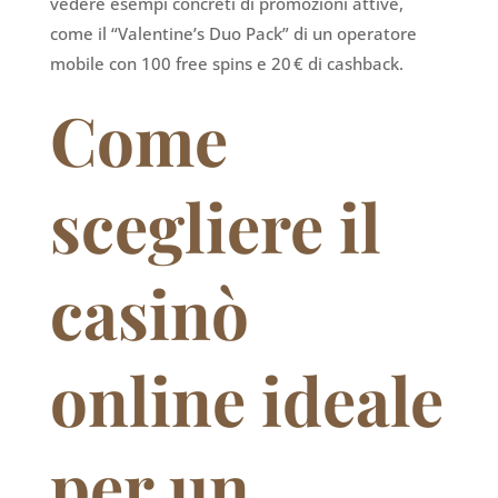
vedere esempi concreti di promozioni attive,
come il “Valentine’s Duo Pack” di un operatore
mobile con 100 free spins e 20 € di cashback.
Come
scegliere il
casinò
online ideale
per un