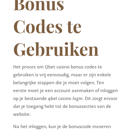
Bonus
Codes te
Gebruiken
Het proces om Qbet casino bonus codes te
gebruiken is vrij eenvoudig, maar er zijn enkele
belangrijke stappen die je moet volgen. Ten
eerste moet je een account aanmaken of inloggen
op je bestaande
qbet casino login
. Dit zorgt ervoor
dat je toegang hebt tot de bonussecties van de
website.
Na het inloggen, kun je de bonuscode invoeren