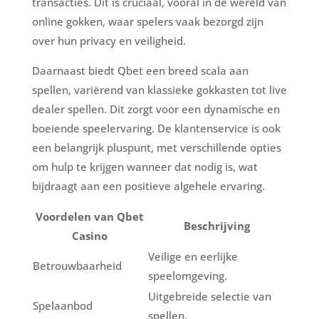
transacties. Dit is cruciaal, vooral in de wereld van
online gokken, waar spelers vaak bezorgd zijn
over hun privacy en veiligheid.
Daarnaast biedt Qbet een breed scala aan
spellen, variërend van klassieke gokkasten tot live
dealer spellen. Dit zorgt voor een dynamische en
boeiende speelervaring. De klantenservice is ook
een belangrijk pluspunt, met verschillende opties
om hulp te krijgen wanneer dat nodig is, wat
bijdraagt aan een positieve algehele ervaring.
Voordelen van Qbet
Beschrijving
Casino
Veilige en eerlijke
Betrouwbaarheid
speelomgeving.
Uitgebreide selectie van
Spelaanbod
spellen.