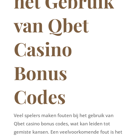
het Gebruik
van Qbet
Casino
Bonus
Codes
Veel spelers maken fouten bij het gebruik van
Qbet casino bonus codes, wat kan leiden tot
gemiste kansen. Een veelvoorkomende fout is het