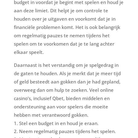
budget in voordat je begint met spelen en houd je
aan deze limiet. Dit helpt je om controle te
houden over je uitgaven en voorkomt dat je in
financiële problemen komt. Het is ook belangrijk
om regelmatig pauzes te nemen tijdens het
spelen om te voorkomen dat je te lang achter
elkaar speelt.
Daarnaast is het verstandig om je spelgedrag in
de gaten te houden. Als je merkt dat je meer tijd
of geld besteedt aan gokken dan je had gepland,
overweeg dan om hulp te zoeken. Veel online
casino’s, inclusief Qbet, bieden middelen en
ondersteuning aan voor spelers die moeite
hebben met verantwoord gokken.
Stel een budget in en houd je eraan.
Neem regelmatig pauzes tijdens het spelen.