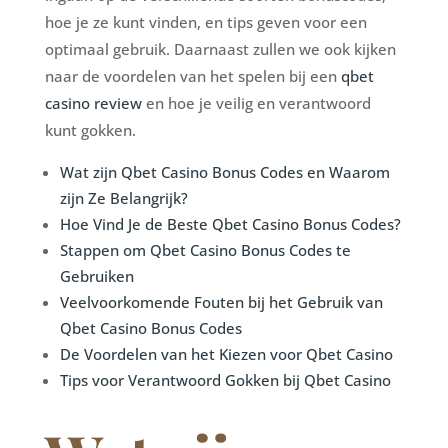
hoe je ze kunt vinden, en tips geven voor een
optimaal gebruik. Daarnaast zullen we ook kijken
naar de voordelen van het spelen bij een
qbet
casino review
en hoe je veilig en verantwoord
kunt gokken.
Wat zijn Qbet Casino Bonus Codes en Waarom
zijn Ze Belangrijk?
Hoe Vind Je de Beste Qbet Casino Bonus Codes?
Stappen om Qbet Casino Bonus Codes te
Gebruiken
Veelvoorkomende Fouten bij het Gebruik van
Qbet Casino Bonus Codes
De Voordelen van het Kiezen voor Qbet Casino
Tips voor Verantwoord Gokken bij Qbet Casino