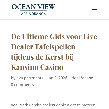
De Ultieme Gids voor Live
Dealer Tafelspellen
tijdens de Kerst bij
Kansino Casino
by
ova partments
|
Jan 2, 2026
|
Nezařazené
|
0 comments
Veel Nederlandse spelers denken dat ze meteen