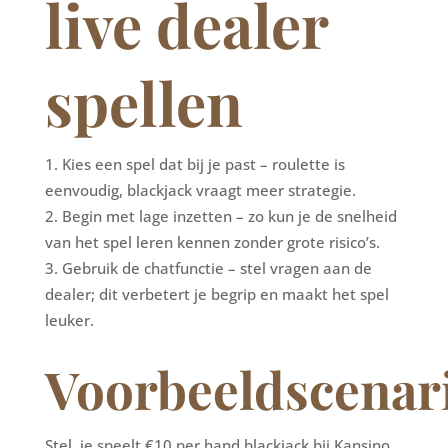
live dealer
spellen
Kies een spel dat bij je past – roulette is
eenvoudig, blackjack vraagt meer strategie.
Begin met lage inzetten – zo kun je de snelheid
van het spel leren kennen zonder grote risico’s.
Gebruik de chatfunctie – stel vragen aan de
dealer; dit verbetert je begrip en maakt het spel
leuker.
Voorbeeldscenar
Stel, je speelt €10 per hand blackjack bij Kansino