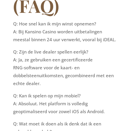
(FAQ)
Q: Hoe snel kan ik mijn winst opnemen?
A: Bij Kansino Casino worden uitbetalingen
meestal binnen 24 uur verwerkt, vooral bij iDEAL.
Q: Zijn de live dealer spellen eerlijk?
A: Ja, ze gebruiken een gecertificeerde
RNG‑software voor de kaart- en
dobbelsteenuitkomsten, gecombineerd met een
echte dealer.
Q: Kan ik spelen op mijn mobiel?
A: Absoluut. Het platform is volledig
geoptimaliseerd voor zowel iOS als Android.
Q: Wat moet ik doen als ik denk dat ik een