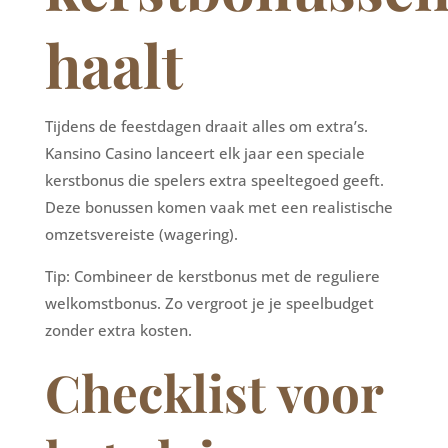
haalt
Tijdens de feestdagen draait alles om extra’s.
Kansino Casino lanceert elk jaar een speciale
kerstbonus die spelers extra speeltegoed geeft.
Deze bonussen komen vaak met een realistische
omzetsvereiste (wagering).
Tip: Combineer de kerstbonus met de reguliere
welkomstbonus. Zo vergroot je je speelbudget
zonder extra kosten.
Checklist voor