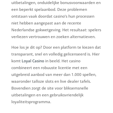
uitbetalingen, onduidelijke bonusvoorwaarden en
een beperkt spelaanbod. Deze problemen
ontstaan vaak doordat casino’s hun processen
niet hebben aangepast aan de recente
Nederlandse gokwetgeving. Het resultaat: spelers
verliezen vertrouwen en zoeken alternatieven.
Hoe los je dit op? Door een platform te kiezen dat
transparant, snel en volledig gelicenseerd is. Hier
komt
Loyal Casino
in beeld. Het casino
combineert een robuuste licentie met een
uitgebreid aanbod van meer dan 1.000 spellen,
waaronder talloze slots en live dealer tafels.
Bovendien zorgt de site voor bliksemsnelle
uitbetalingen en een gebruiksvriendelijk
loyaliteitsprogramma.