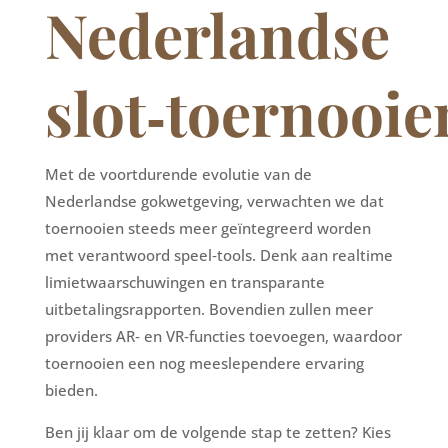
Nederlandse
slot‑toernooie
Met de voortdurende evolutie van de
Nederlandse gokwetgeving, verwachten we dat
toernooien steeds meer geïntegreerd worden
met verantwoord speel‑tools. Denk aan realtime
limietwaarschuwingen en transparante
uitbetalingsrapporten. Bovendien zullen meer
providers AR‑ en VR‑functies toevoegen, waardoor
toernooien een nog meeslependere ervaring
bieden.
Ben jij klaar om de volgende stap te zetten? Kies