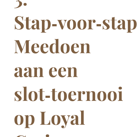
Stap‑voor‑stap
Meedoen
aan een
slot‑toernooi
op Loyal