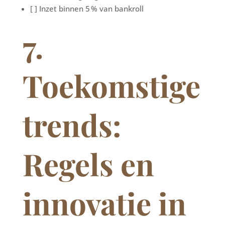
[ ] Inzet binnen 5 % van bankroll
7.
Toekomstige
trends:
Regels en
innovatie in