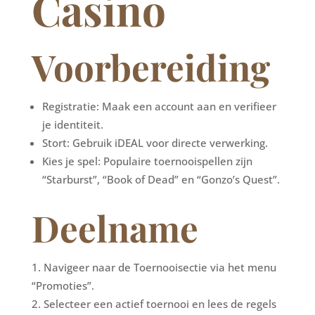
Casino
Voorbereiding
Registratie: Maak een account aan en verifieer
je identiteit.
Stort: Gebruik iDEAL voor directe verwerking.
Kies je spel: Populaire toernooispellen zijn
“Starburst”, “Book of Dead” en “Gonzo’s Quest”.
Deelname
Navigeer naar de Toernooisectie via het menu
“Promoties”.
Selecteer een actief toernooi en lees de regels