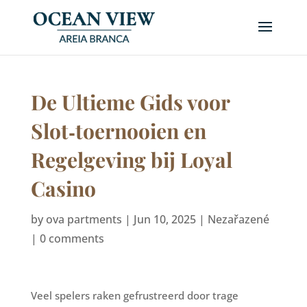
De Ultieme Gids voor
Slot‑toernooien en
Regelgeving bij Loyal
Casino
by
ova partments
|
Jun 10, 2025
|
Nezařazené
|
0 comments
Veel spelers raken gefrustreerd door trage