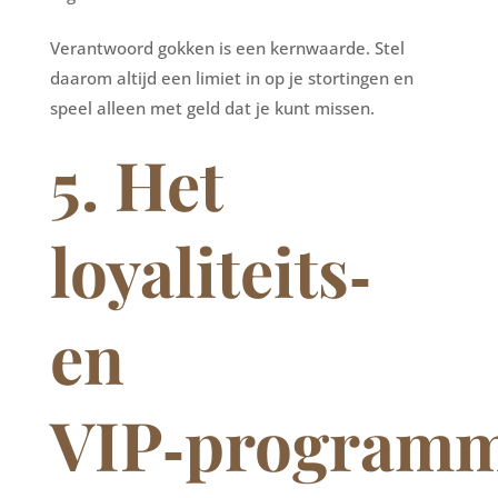
Verantwoord gokken is een kernwaarde. Stel
daarom altijd een limiet in op je stortingen en
speel alleen met geld dat je kunt missen.
5. Het
loyaliteits‑
en
VIP‑program