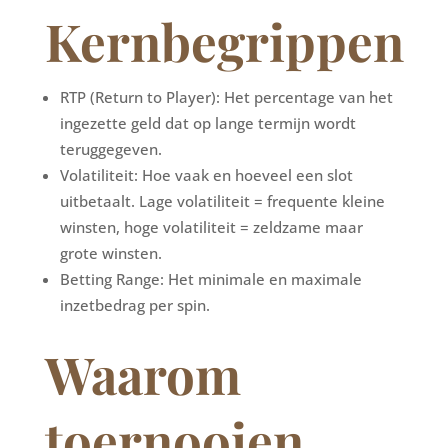
Kernbegrippen
RTP (Return to Player): Het percentage van het
ingezette geld dat op lange termijn wordt
teruggegeven.
Volatiliteit: Hoe vaak en hoeveel een slot
uitbetaalt. Lage volatiliteit = frequente kleine
winsten, hoge volatiliteit = zeldzame maar
grote winsten.
Betting Range: Het minimale en maximale
inzetbedrag per spin.
Waarom
toernooien