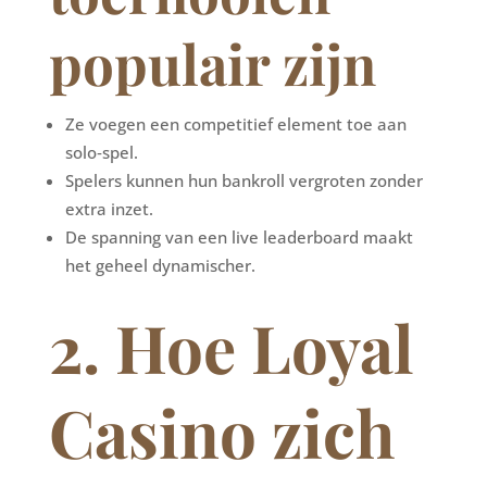
populair zijn
Ze voegen een competitief element toe aan
solo‑spel.
Spelers kunnen hun bankroll vergroten zonder
extra inzet.
De spanning van een live leaderboard maakt
het geheel dynamischer.
2. Hoe Loyal
Casino zich