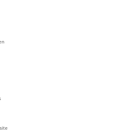
een
s
site