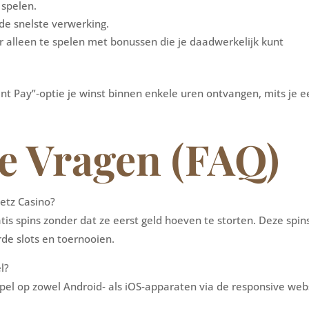
 spelen.
r de snelste verwerking.
alleen te spelen met bonussen die je daadwerkelijk kunt
tant Pay”‑optie je winst binnen enkele uren ontvangen, mits je 
de Vragen (FAQ)
etz Casino?
is spins zonder dat ze eerst geld hoeven te storten. Deze spin
de slots en toernooien.
l?
oepel op zowel Android‑ als iOS‑apparaten via de responsive web