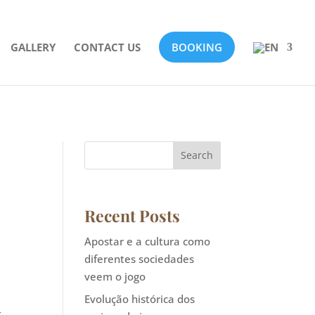
GALLERY
CONTACT US
BOOKING
Search
Recent Posts
Apostar e a cultura como
diferentes sociedades
veem o jogo
d
Evolução histórica dos
,