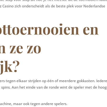
Casino zich onderscheidt als de beste plek voor Nederlandse
ottoernooien en
n ze zo
jk?
lers tegen elkaar strijden op één of meerdere gokkasten. Ieder
tal spins. Aan het einde van de ronde wint de speler met de hoog
machine, maar ook tegen andere spelers.