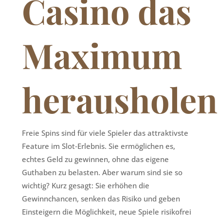
Casino das
Maximum
herausholen
Freie Spins sind für viele Spieler das attraktivste
Feature im Slot‑Erlebnis. Sie ermöglichen es,
echtes Geld zu gewinnen, ohne das eigene
Guthaben zu belasten. Aber warum sind sie so
wichtig? Kurz gesagt: Sie erhöhen die
Gewinnchancen, senken das Risiko und geben
Einsteigern die Möglichkeit, neue Spiele risikofrei