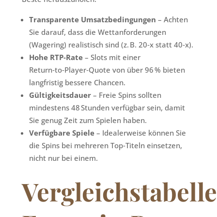
Transparente Umsatzbedingungen
– Achten
Sie darauf, dass die Wettanforderungen
(Wagering) realistisch sind (z. B. 20‑x statt 40‑x).
Hohe RTP‑Rate
– Slots mit einer
Return‑to‑Player‑Quote von über 96 % bieten
langfristig bessere Chancen.
Gültigkeitsdauer
– Freie Spins sollten
mindestens 48 Stunden verfügbar sein, damit
Sie genug Zeit zum Spielen haben.
Verfügbare Spiele
– Idealerweise können Sie
die Spins bei mehreren Top‑Titeln einsetzen,
nicht nur bei einem.
Vergleichstabelle