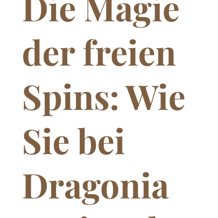
Die Magie
der freien
Spins: Wie
Sie bei
Dragonia