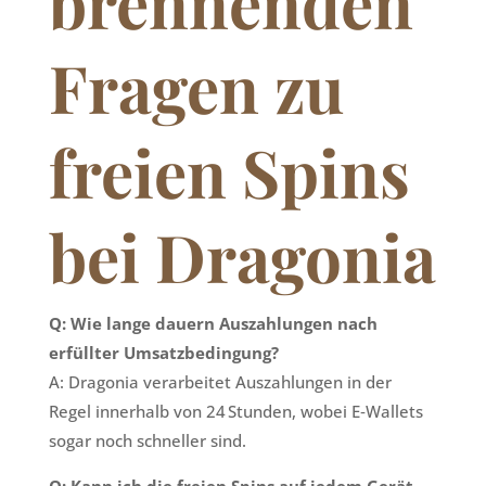
brennenden
Fragen zu
freien Spins
bei Dragonia
Q: Wie lange dauern Auszahlungen nach
erfüllter Umsatzbedingung?
A: Dragonia verarbeitet Auszahlungen in der
Regel innerhalb von 24 Stunden, wobei E‑Wallets
sogar noch schneller sind.