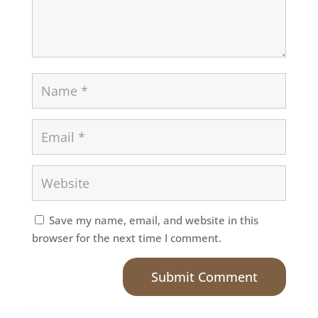
Save my name, email, and website in this
browser for the next time I comment.
Submit Comment