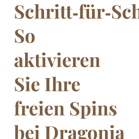
Schritt‑für‑Sc
So
aktivieren
Sie Ihre
freien Spins
bei Dragonia