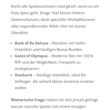
Nicht alle Spielautomaten sind gleich, wenn es um
freie Spins geht. Einige Titel bieten höhere
Gewinnchancen, dank spezieller Multiplikatoren
oder expandierender Wilds. Hier ein kurzer
Überblick:
Book of Ra Deluxe
– Klassiker mit hoher
Volatilität und häufigen Bonus‑Runden.
Gates of Olympus
– Moderne Slot mit 100 %
RTP und der Möglichkeit, Freispiele zu
multiplizieren.
Starburst
– Niedrige Volatilität, ideal für
Anfänger, die schnell kleine Gewinne erzielen
wollen.
Rhetorische Frage:
Haben Sie sich jemals gefragt,
warum manche Spieler mit einem einzigen