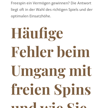
Freespin ein Vermögen gewinnen? Die Antwort
liegt oft in der Wahl des richtigen Spiels und der
optimalen Einsatzhöhe.
Häufige
Fehler beim
Umgang mit
freien Spins
und wie Sie