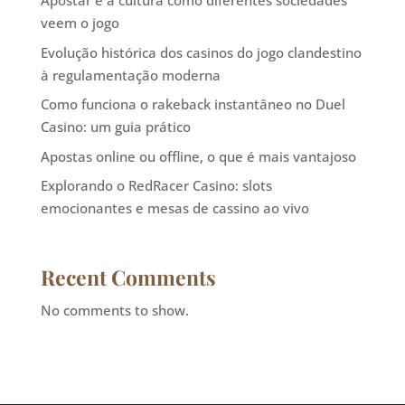
Apostar e a cultura como diferentes sociedades
veem o jogo
Evolução histórica dos casinos do jogo clandestino
à regulamentação moderna
Como funciona o rakeback instantâneo no Duel
Casino: um guia prático
Apostas online ou offline, o que é mais vantajoso
Explorando o RedRacer Casino: slots
emocionantes e mesas de cassino ao vivo
Recent Comments
No comments to show.