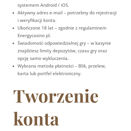
systemem Android / iOS.
Aktywny adres e-mail – potrzebny do rejestracji
i weryfikacji konta.
Ukończone 18 lat – zgodnie z regulaminem
Energycasino pl.
Świadomość odpowiedzialnej gry – w kasynie
znajdziesz limity depozytów, czasu gry oraz
opcję samo wykluczenia.
Wybrana metoda płatności – Blik, przelew,
karta lub portfel elektroniczny.
Tworzenie
konta