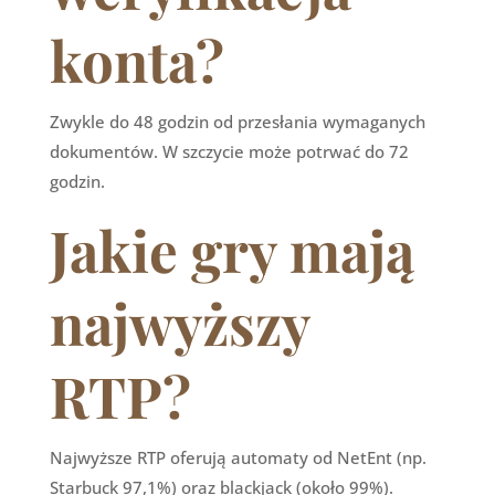
konta?
Zwykle do 48 godzin od przesłania wymaganych
dokumentów. W szczycie może potrwać do 72
godzin.
Jakie gry mają
najwyższy
RTP?
Najwyższe RTP oferują automaty od NetEnt (np.
Starbuck 97,1%) oraz blackjack (około 99%).