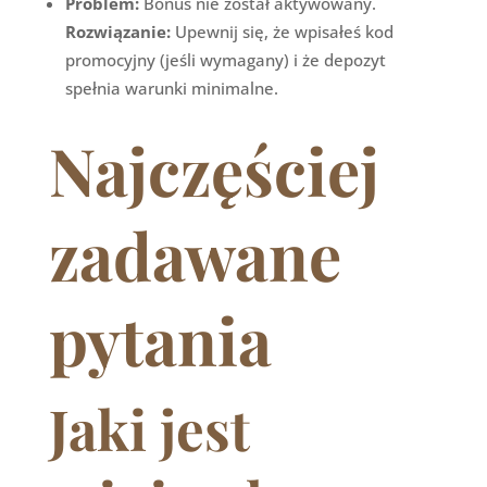
Problem:
Bonus nie został aktywowany.
Rozwiązanie:
Upewnij się, że wpisałeś kod
promocyjny (jeśli wymagany) i że depozyt
spełnia warunki minimalne.
Najczęściej
zadawane
pytania
Jaki jest