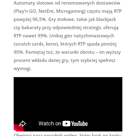
Automaty slotowe od renomowanych dostawców
(Play’n GO, NetEnt, Microgaming) często mają RTP
powyżej 96,5%. Gry stołowe, takie jak blackjack
czy bakaraty przy odpowiedniej strategii, oferują
RTP nawet 99%. Unikaj gier natychmiastowych
(scratch cards, keno), których RTP spada poniżej
90%. Pamiętaj też, że warunki obrotu – im wyższy
procent wkładu danej gry, tym szybciej spełnisz
wymogi.
Obejrzyj nasz poradnik wideo, który krok po kroku