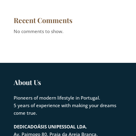
Recent Comments
No comments to show.
About Us
Pioneers of modern lifestyle in Portugal.
5 years of experience with making your dreams
come true.
DEDICADOÁSIS UNIPESSOAL LDA.
Av. Paimogo 80, Praia da Areia Branca,