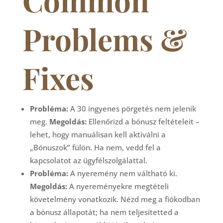
Common
Problems &
Fixes
Probléma:
A 30 ingyenes pörgetés nem jelenik
meg.
Megoldás:
Ellenőrizd a bónusz feltételeit –
lehet, hogy manuálisan kell aktiválni a
„Bónuszok” fülön. Ha nem, vedd fel a
kapcsolatot az ügyfélszolgálattal.
Probléma:
A nyeremény nem váltható ki.
Megoldás:
A nyereményekre megtételi
követelmény vonatkozik. Nézd meg a fiókodban
a bónusz állapotát; ha nem teljesítetted a