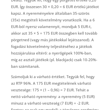
Dead). Tegyük fel, hogy egy pörgetés értéke 0,20
EUR. Így összesen 30 × 0,20 = 6 EUR értékű játékot
kapsz. A nyereményekre általában 35-szörös
(35x) megtételi követelmény vonatkozik. Ha a 6
EUR-ból nyersz valamennyit, mondjuk 5 EUR-t,
akkor azt 35 × 5 = 175 EUR összegben kell tovább
pörgetned (vagy más játékokkal lejátszanod). A
fogadási követelmény teljesítéséhez a játékok
hozzájárulása eltérő: a nyerőgépek 100%-ban,
míg az asztali játékok (pl. blackjack) csak 10-20%-
ban számítanak.
Számoljuk ki a várható értéket. Tegyük fel, hogy
az RTP 96%. A 175 EUR megtételének várható
vesztesége: 175 × (1 – 0,96) = 7 EUR. Tehát a
nettó várható nyeremény: a nyeremény (5 EUR)
mínusz a várható veszteség (7 EUR) = -2 EUR.
Fontos: ez csak egy modell; a tényleges eredmény