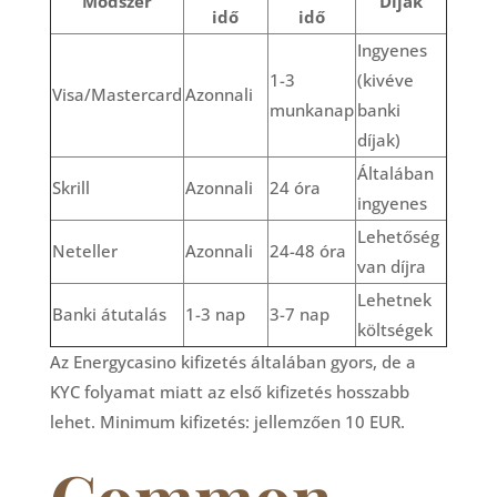
Módszer
Díjak
idő
idő
Ingyenes
1-3
(kivéve
Visa/Mastercard
Azonnali
munkanap
banki
díjak)
Általában
Skrill
Azonnali
24 óra
ingyenes
Lehetőség
Neteller
Azonnali
24-48 óra
van díjra
Lehetnek
Banki átutalás
1-3 nap
3-7 nap
költségek
Az Energycasino kifizetés általában gyors, de a
KYC folyamat miatt az első kifizetés hosszabb
lehet. Minimum kifizetés: jellemzően 10 EUR.