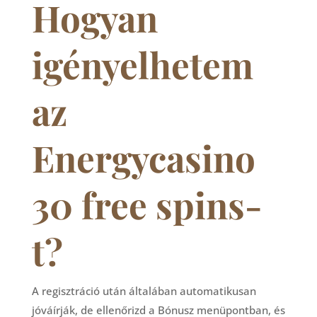
Hogyan
igényelhetem
az
Energycasino
30 free spins-
t?
A regisztráció után általában automatikusan
jóváírják, de ellenőrizd a Bónusz menüpontban, és