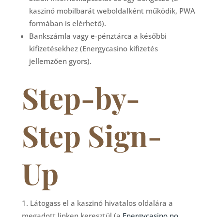
kaszinó mobilbarát weboldalként működik, PWA
formában is elérhető).
Bankszámla vagy e-pénztárca a későbbi
kifizetésekhez (Energycasino kifizetés
jellemzően gyors).
Step-by-
Step Sign-
Up
Látogass el a kaszinó hivatalos oldalára a
megadott linken keresztül (a
Energycasino no