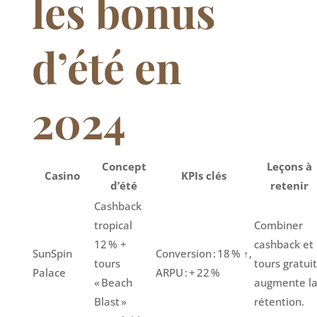
les bonus
d’été en
2024
Concept
Leçons à
Casino
KPIs clés
d’été
retenir
Cashback
tropical
Combiner
12 % +
cashback et
SunSpin
Conversion : 18 % ↑,
tours
tours gratuit
Palace
ARPU : + 22 %
« Beach
augmente l
Blast »
rétention.