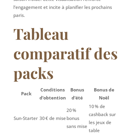
l’engagement et incite à planifier les prochains
paris.
Tableau
comparatif des
packs
Conditions
Bonus
Bonus de
Pack
d’obtention
d’été
Noël
10 % de
20 %
cashback sur
Sun‑Starter
30 € de mise
bonus
les jeux de
sans mise
table