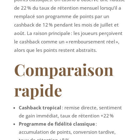
de 22 % du taux de rétention mensuel lorsqu’il a
remplacé son programme de points par un
cashback de 12 % pendant les mois de juillet et
août. La raison principale : les joueurs perçoivent
le cashback comme un « remboursement réel »,
alors que les points restent abstraits.
Comparaison
rapide
Cashback tropical
: remise directe, sentiment
de gain immédiat, taux de rétention +22 %
Programme de fidélité classique
:
accumulation de points, conversion tardive,