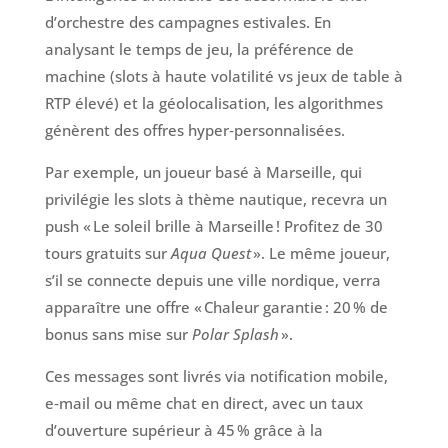
d’orchestre des campagnes estivales. En
analysant le temps de jeu, la préférence de
machine (slots à haute volatilité vs jeux de table à
RTP élevé) et la géolocalisation, les algorithmes
génèrent des offres hyper‑personnalisées.
Par exemple, un joueur basé à Marseille, qui
privilégie les slots à thème nautique, recevra un
push « Le soleil brille à Marseille ! Profitez de 30
tours gratuits sur
Aqua Quest
». Le même joueur,
s’il se connecte depuis une ville nordique, verra
apparaître une offre « Chaleur garantie : 20 % de
bonus sans mise sur
Polar Splash
».
Ces messages sont livrés via notification mobile,
e‑mail ou même chat en direct, avec un taux
d’ouverture supérieur à 45 % grâce à la