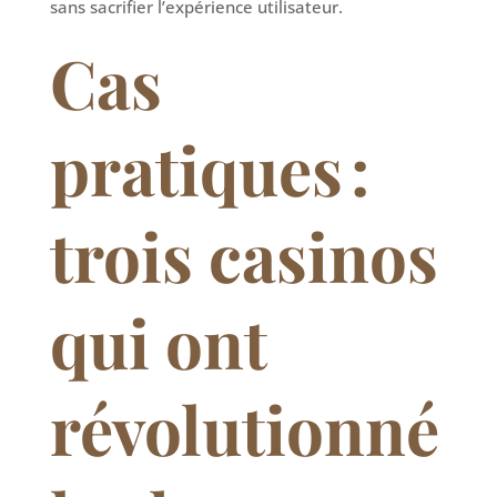
sans sacrifier l’expérience utilisateur.
Cas
pratiques :
trois casinos
qui ont
révolutionné