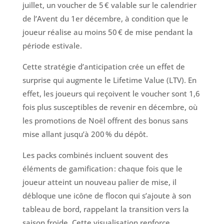
juillet, un voucher de 5 € valable sur le calendrier
de l’Avent du 1er décembre, à condition que le
joueur réalise au moins 50 € de mise pendant la
période estivale.
Cette stratégie d’anticipation crée un effet de
surprise qui augmente le Lifetime Value (LTV). En
effet, les joueurs qui reçoivent le voucher sont 1,6
fois plus susceptibles de revenir en décembre, où
les promotions de Noël offrent des bonus sans
mise allant jusqu’à 200 % du dépôt.
Les packs combinés incluent souvent des
éléments de gamification : chaque fois que le
joueur atteint un nouveau palier de mise, il
débloque une icône de flocon qui s’ajoute à son
tableau de bord, rappelant la transition vers la
saison froide. Cette visualisation renforce