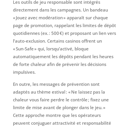
Les outils de jeu responsable sont intégrés
directement dans les campagnes. Un bandeau
« Jouez avec modération » apparaît sur chaque
page de promotion, rappelant les limites de dépôt
quotidiennes (ex. : 500 €) et proposant un lien vers
l’auto‑exclusion. Certains casinos offrent un
« Sun‑Safe » qui, lorsqu’activé, bloque
automatiquement les dépôts pendant les heures
de forte chaleur afin de prévenir les décisions
impulsives.
En outre, les messages de prévention sont
adaptés au thème estival : « Ne laissez pas la
chaleur vous faire perdre le contrôle ; fixez une
limite de mise avant de plonger dans le jeu. »
Cette approche montre que les opérateurs
peuvent conjuguer attractivité et responsabilité