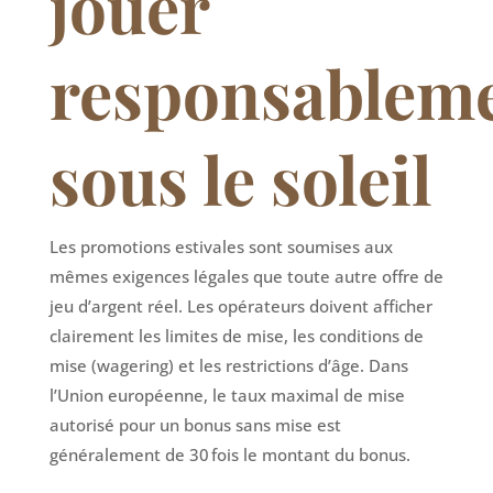
jouer
responsablem
sous le soleil
Les promotions estivales sont soumises aux
mêmes exigences légales que toute autre offre de
jeu d’argent réel. Les opérateurs doivent afficher
clairement les limites de mise, les conditions de
mise (wagering) et les restrictions d’âge. Dans
l’Union européenne, le taux maximal de mise
autorisé pour un bonus sans mise est
généralement de 30 fois le montant du bonus.