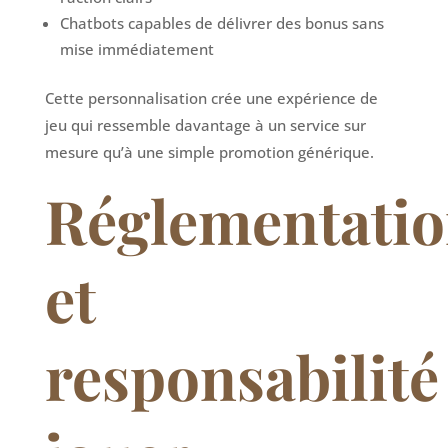
Chatbots capables de délivrer des bonus sans
mise immédiatement
Cette personnalisation crée une expérience de
jeu qui ressemble davantage à un service sur
mesure qu’à une simple promotion générique.
Réglementati
et
responsabilité 