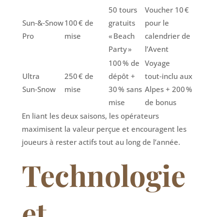
50 tours
Voucher 10 €
Sun‑&‑Snow
100 € de
gratuits
pour le
Pro
mise
« Beach
calendrier de
Party »
l’Avent
100 % de
Voyage
Ultra
250 € de
dépôt +
tout‑inclu aux
Sun‑Snow
mise
30 % sans
Alpes + 200 %
mise
de bonus
En liant les deux saisons, les opérateurs
maximisent la valeur perçue et encouragent les
joueurs à rester actifs tout au long de l’année.
Technologie
et