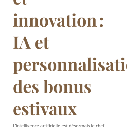
innovation :
IA et
personnalisat
des bonus
estivaux
L’intelligence artificielle est désormais le chef