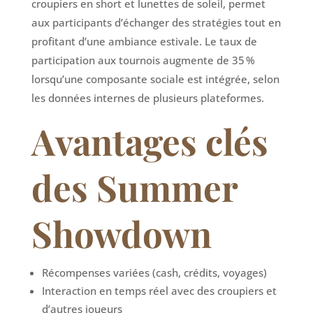
croupiers en short et lunettes de soleil, permet
aux participants d’échanger des stratégies tout en
profitant d’une ambiance estivale. Le taux de
participation aux tournois augmente de 35 %
lorsqu’une composante sociale est intégrée, selon
les données internes de plusieurs plateformes.
Avantages clés
des Summer
Showdown
Récompenses variées (cash, crédits, voyages)
Interaction en temps réel avec des croupiers et
d’autres joueurs