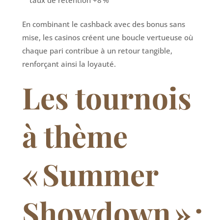
taux de rétention +8 %
En combinant le cashback avec des bonus sans
mise, les casinos créent une boucle vertueuse où
chaque pari contribue à un retour tangible,
renforçant ainsi la loyauté.
Les tournois
à thème
« Summer
Showdown » :