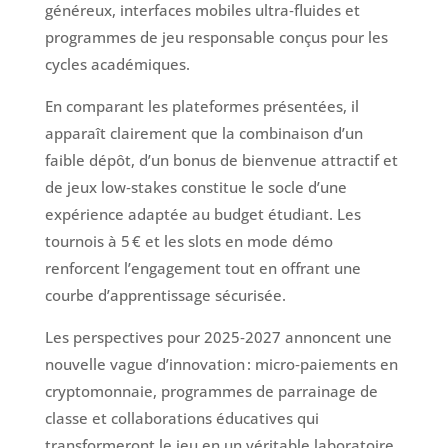
généreux, interfaces mobiles ultra‑fluides et
programmes de jeu responsable conçus pour les
cycles académiques.
En comparant les plateformes présentées, il
apparaît clairement que la combinaison d’un
faible dépôt, d’un bonus de bienvenue attractif et
de jeux low‑stakes constitue le socle d’une
expérience adaptée au budget étudiant. Les
tournois à 5 € et les slots en mode démo
renforcent l’engagement tout en offrant une
courbe d’apprentissage sécurisée.
Les perspectives pour 2025‑2027 annoncent une
nouvelle vague d’innovation : micro‑paiements en
cryptomonnaie, programmes de parrainage de
classe et collaborations éducatives qui
transformeront le jeu en un véritable laboratoire