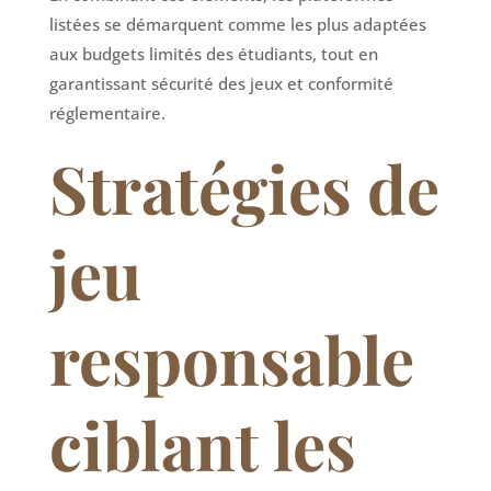
listées se démarquent comme les plus adaptées
aux budgets limités des étudiants, tout en
garantissant sécurité des jeux et conformité
réglementaire.
Stratégies de
jeu
responsable
ciblant les