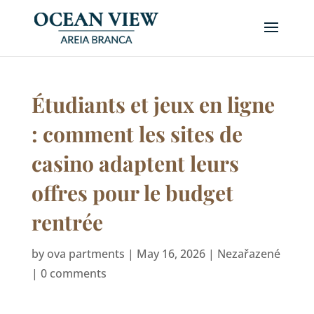
Étudiants et jeux en ligne
: comment les sites de
casino adaptent leurs
offres pour le budget
rentrée
by
ova partments
|
May 16, 2026
|
Nezařazené
|
0 comments