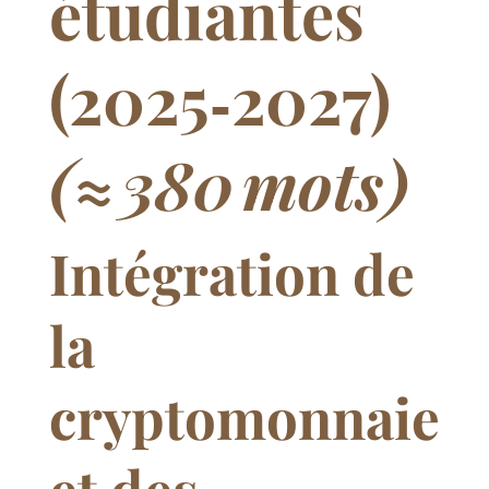
étudiantes
(2025‑2027)
(≈ 380 mots)
Intégration de
la
cryptomonnaie