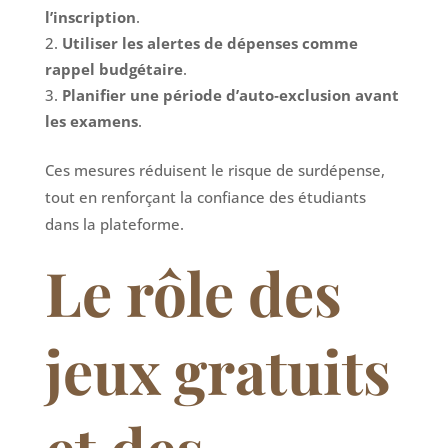
l’inscription
.
Utiliser les alertes de dépenses comme
rappel budgétaire
.
Planifier une période d’auto‑exclusion avant
les examens
.
Ces mesures réduisent le risque de surdépense,
tout en renforçant la confiance des étudiants
dans la plateforme.
Le rôle des
jeux gratuits