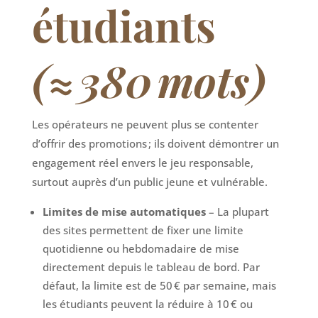
étudiants
(≈ 380 mots)
Les opérateurs ne peuvent plus se contenter
d’offrir des promotions ; ils doivent démontrer un
engagement réel envers le jeu responsable,
surtout auprès d’un public jeune et vulnérable.
Limites de mise automatiques
– La plupart
des sites permettent de fixer une limite
quotidienne ou hebdomadaire de mise
directement depuis le tableau de bord. Par
défaut, la limite est de 50 € par semaine, mais
les étudiants peuvent la réduire à 10 € ou