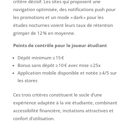
critère décisif. Les sites qui proposent une
navigation optimisée, des notifications push pour
les promotions et un mode « dark » pour les
études nocturnes voient leurs taux de rétention
grimper de 12 % en moyenne.
Points de contrôle pour le joueur étudiant
Dépôt minimum ≤ 15 €
Bonus sans dépôt ≥ 10 € avec mise ≤ 25x
Application mobile disponible et notée ≥ 4/5 sur
les stores
Ces trois critères constituent le socle d’une
expérience adaptée à la vie étudiante, combinant
accessibilité financière, incitations attractives et
confort d’utilisation.