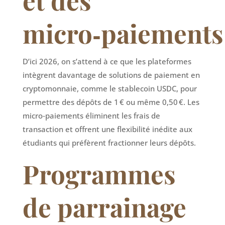
et des
micro‑paiements
D’ici 2026, on s’attend à ce que les plateformes
intègrent davantage de solutions de paiement en
cryptomonnaie, comme le stablecoin USDC, pour
permettre des dépôts de 1 € ou même 0,50 €. Les
micro‑paiements éliminent les frais de
transaction et offrent une flexibilité inédite aux
étudiants qui préfèrent fractionner leurs dépôts.
Programmes
de parrainage