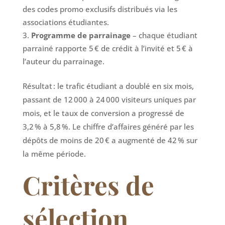
des codes promo exclusifs distribués via les
associations étudiantes.
Programme de parrainage
– chaque étudiant
parrainé rapporte 5 € de crédit à l’invité et 5 € à
l’auteur du parrainage.
Résultat : le trafic étudiant a doublé en six mois,
passant de 12 000 à 24 000 visiteurs uniques par
mois, et le taux de conversion a progressé de
3,2 % à 5,8 %. Le chiffre d’affaires généré par les
dépôts de moins de 20 € a augmenté de 42 % sur
la même période.
Critères de
sélection