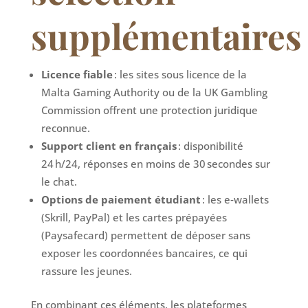
supplémentaires
Licence fiable
: les sites sous licence de la
Malta Gaming Authority ou de la UK Gambling
Commission offrent une protection juridique
reconnue.
Support client en français
: disponibilité
24 h/24, réponses en moins de 30 secondes sur
le chat.
Options de paiement étudiant
: les e‑wallets
(Skrill, PayPal) et les cartes prépayées
(Paysafecard) permettent de déposer sans
exposer les coordonnées bancaires, ce qui
rassure les jeunes.
En combinant ces éléments, les plateformes