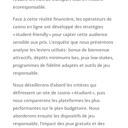
écoresponsable.
Face à cette réalité financière, les opérateurs de
casino en ligne ont développé des stratégies
« student‑friendly » pour capter cette audience
sensible aux prix. L’enquête que nous présentons
analyse les leviers utilisés : bonus de bienvenue
attractifs, dépôts minimums bas, jeux low‑stakes,
programmes de fidélité adaptés et outils de jeu
responsable.
Nous détaillerons d’abord les critères qui
définissent un site de casino « étudiant », puis
nous comparerons les plateformes les plus
performantes sur le plan budgétaire. Nous
aborderons ensuite les dispositifs de jeu
responsable, l’impact des jeux gratuits et des