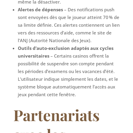
même la désactiver.
Alertes de dépenses
– Des notifications push
sont envoyées dès que le joueur atteint 70 % de
sa limite définie. Ces alertes contiennent un lien
vers des ressources d’aide, comme le site de
l’ANJ (Autorité Nationale des Jeux).
Outils d’auto‑exclusion adaptés aux cycles
universitaires
– Certains casinos offrent la
possibilité de suspendre son compte pendant
les périodes d’examens ou les vacances d’été.
L’utilisateur indique simplement les dates, et le
système bloque automatiquement l’accès aux
jeux pendant cette fenêtre.
Partenariats