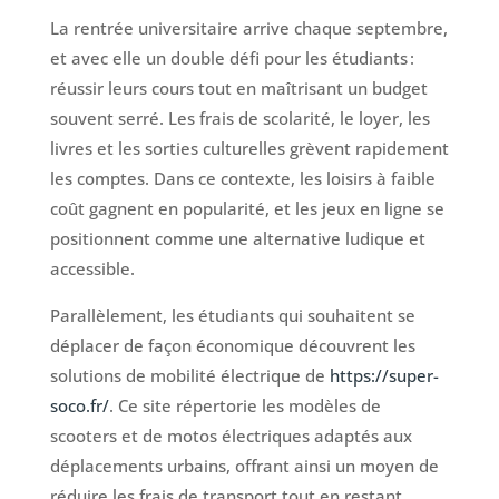
La rentrée universitaire arrive chaque septembre,
et avec elle un double défi pour les étudiants :
réussir leurs cours tout en maîtrisant un budget
souvent serré. Les frais de scolarité, le loyer, les
livres et les sorties culturelles grèvent rapidement
les comptes. Dans ce contexte, les loisirs à faible
coût gagnent en popularité, et les jeux en ligne se
positionnent comme une alternative ludique et
accessible.
Parallèlement, les étudiants qui souhaitent se
déplacer de façon économique découvrent les
solutions de mobilité électrique de
https://super-
soco.fr/
. Ce site répertorie les modèles de
scooters et de motos électriques adaptés aux
déplacements urbains, offrant ainsi un moyen de
réduire les frais de transport tout en restant