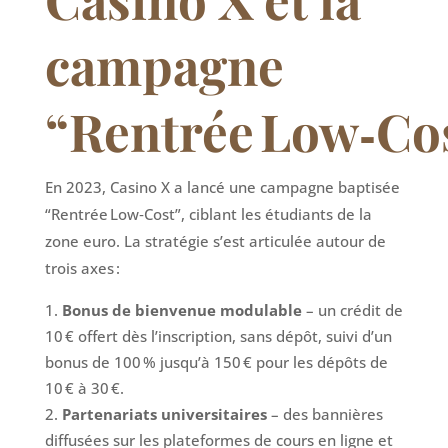
campagne
“Rentrée Low‑Co
En 2023, Casino X a lancé une campagne baptisée
“Rentrée Low‑Cost”, ciblant les étudiants de la
zone euro. La stratégie s’est articulée autour de
trois axes :
Bonus de bienvenue modulable
– un crédit de
10 € offert dès l’inscription, sans dépôt, suivi d’un
bonus de 100 % jusqu’à 150 € pour les dépôts de
10 € à 30 €.
Partenariats universitaires
– des bannières
diffusées sur les plateformes de cours en ligne et