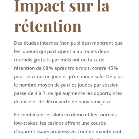
Impact sur la
rétention
Des études internes (non publiées) montrent que
les joueurs qui participent à au moins deux
tournois gratuits par mois ont un taux de
rétention de 68 % après trois mois, contre 45 %
pour ceux qui ne jouent qu’en mode solo. De plus,
le nombre moyen de parties jouées par session
passe de 4 à 7, ce qui augmente les opportunités
de mise et de découverte de nouveaux jeux.
En combinant les slots en demo et les tournois
low‑stakes, les casinos offrent une courbe
d’apprentissage progressive, tout en maintenant