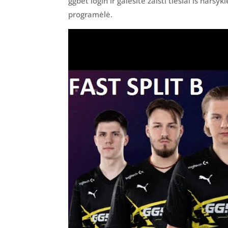
ggbet login ir galėsite žaisti tiesiai iš naršy
programėlė.