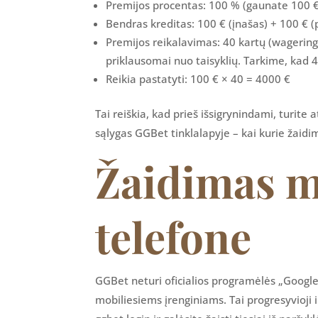
Premijos procentas: 100 % (gaunate 100 €
Bendras kreditas: 100 € (įnašas) + 100 € (
Premijos reikalavimas: 40 kartų (wagerin
priklausomai nuo taisyklių. Tarkime, kad
Reikia pastatyti: 100 € × 40 = 4000 €
Tai reiškia, kad prieš išsigrynindami, turite
sąlygas GGBet tinklalapyje – kai kurie žaidima
Žaidimas m
telefone
GGBet neturi oficialios programėlės „Google 
mobiliesiems įrenginiams. Tai progresyvioji 