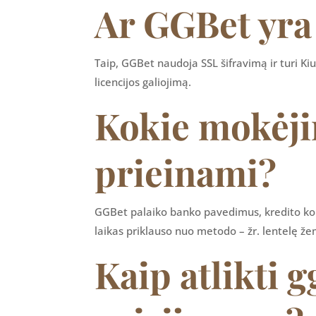
Ar GGBet yra
Taip, GGBet naudoja SSL šifravimą ir turi K
licencijos galiojimą.
Kokie mokėji
prieinami?
GGBet palaiko banko pavedimus, kredito kortel
laikas priklauso nuo metodo – žr. lentelę že
Kaip atlikti g