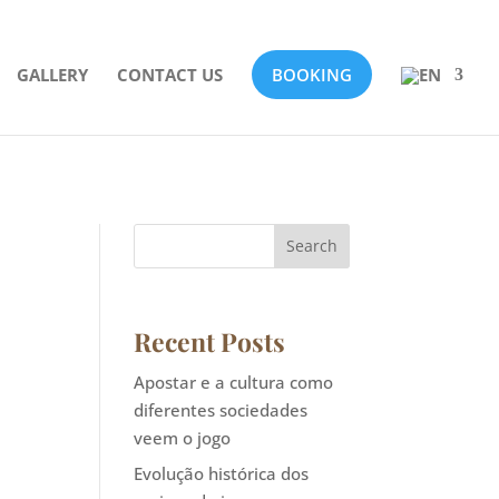
GALLERY
CONTACT US
BOOKING
Search
Recent Posts
Apostar e a cultura como
diferentes sociedades
veem o jogo
Evolução histórica dos