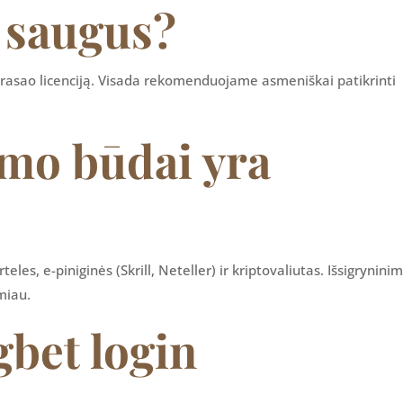
 saugus?
iurasao licenciją. Visada rekomenduojame asmeniškai patikrinti
mo būdai yra
es, e-piniginės (Skrill, Neteller) ir kriptovaliutas. Išsigrynini
miau.
gbet login