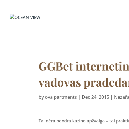
GGBet interneti
vadovas pradeda
by
ova partments
|
Dec 24, 2015
|
Nezař
Tai nėra bendra kazino apžvalga – tai prakt