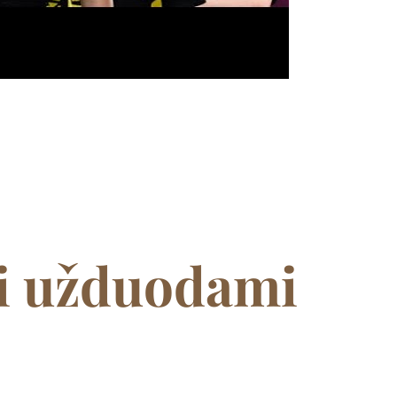
i užduodami