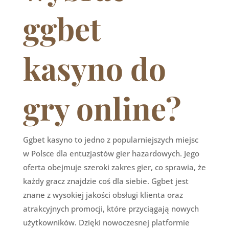
ggbet
kasyno do
gry online?
Ggbet kasyno to jedno z popularniejszych miejsc
w Polsce dla entuzjastów gier hazardowych. Jego
oferta obejmuje szeroki zakres gier, co sprawia, że
każdy gracz znajdzie coś dla siebie. Ggbet jest
znane z wysokiej jakości obsługi klienta oraz
atrakcyjnych promocji, które przyciągają nowych
użytkowników. Dzięki nowoczesnej platformie