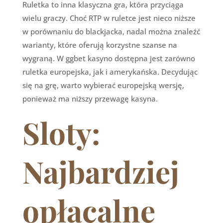
Ruletka to inna klasyczna gra, która przyciąga
wielu graczy. Choć RTP w ruletce jest nieco niższe
w porównaniu do blackjacka, nadal można znaleźć
warianty, które oferują korzystne szanse na
wygraną. W ggbet kasyno dostępna jest zarówno
ruletka europejska, jak i amerykańska. Decydując
się na grę, warto wybierać europejską wersję,
ponieważ ma niższy przewagę kasyna.
Sloty:
Najbardziej
opłacalne