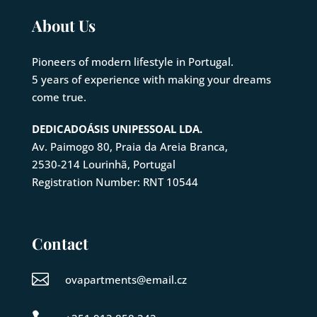
About Us
Pioneers of modern lifestyle in Portugal.
5 years of experience with making your dreams
come true.
DEDICADOÁSIS UNIPESSOAL LDA.
Av. Paimogo 80, Praia da Areia Branca,
2530-214
Lourinhã
, Portugal
Registration Number: RNT 10544
Contact

ovapartments@email.cz