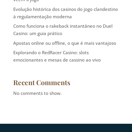
Evolução histórica dos casinos do jogo clandestino
à regulamentação moderna
Como funciona o rakeback instantâneo no Duel
Casino: um guia prático
Apostas online ou offline, o que é mais vantajoso
Explorando o RedRacer Casino: slots
emocionantes e mesas de cassino ao vivo
Recent Comments
No comments to show.