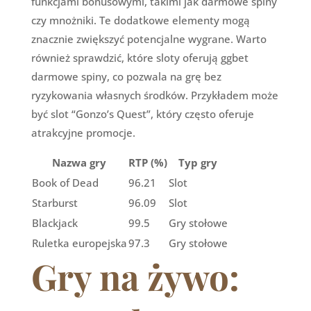
funkcjami bonusowymi, takimi jak darmowe spiny
czy mnożniki. Te dodatkowe elementy mogą
znacznie zwiększyć potencjalne wygrane. Warto
również sprawdzić, które sloty oferują ggbet
darmowe spiny, co pozwala na grę bez
ryzykowania własnych środków. Przykładem może
być slot “Gonzo’s Quest”, który często oferuje
atrakcyjne promocje.
Nazwa gry
RTP (%)
Typ gry
Book of Dead
96.21
Slot
Starburst
96.09
Slot
Blackjack
99.5
Gry stołowe
Ruletka europejska
97.3
Gry stołowe
Gry na żywo: