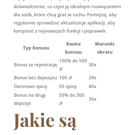
doświadczenie, co czyni ją idealnym rozwiązaniem
dla osób, które chcą grać w ruchu. Pamiętaj, aby
regularnie sprawdzać aktualizacje aplikacji, aby
korzystać z najnowszych funkcji i poprawek.
Kwota
Warunki
Typ bonusu
bonusu
obrotu
100% do 500
Bonus za rejestrację
30x
zł
Bonus bez depozytu
100 zł
20x
Darmowe spiny
50 spiny
40x
Bonus na drugi
50% do 300
30x
depozyt
zł
Jakie są