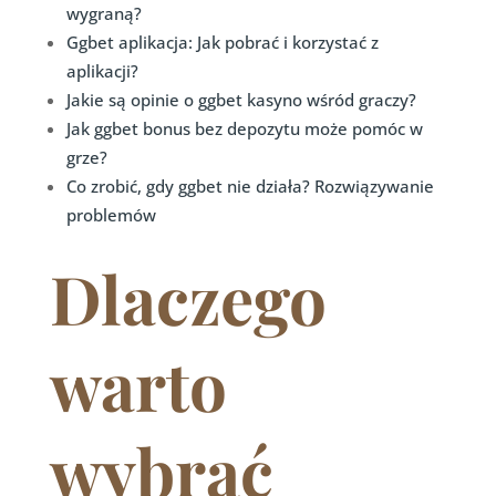
wygraną?
Ggbet aplikacja: Jak pobrać i korzystać z
aplikacji?
Jakie są opinie o ggbet kasyno wśród graczy?
Jak ggbet bonus bez depozytu może pomóc w
grze?
Co zrobić, gdy ggbet nie działa? Rozwiązywanie
problemów
Dlaczego
warto
wybrać