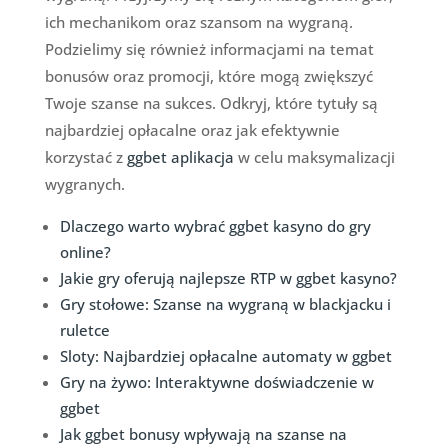
ich mechanikom oraz szansom na wygraną.
Podzielimy się również informacjami na temat
bonusów oraz promocji, które mogą zwiększyć
Twoje szanse na sukces. Odkryj, które tytuły są
najbardziej opłacalne oraz jak efektywnie
korzystać z
ggbet aplikacja
w celu maksymalizacji
wygranych.
Dlaczego warto wybrać ggbet kasyno do gry
online?
Jakie gry oferują najlepsze RTP w ggbet kasyno?
Gry stołowe: Szanse na wygraną w blackjacku i
ruletce
Sloty: Najbardziej opłacalne automaty w ggbet
Gry na żywo: Interaktywne doświadczenie w
ggbet
Jak ggbet bonusy wpływają na szanse na