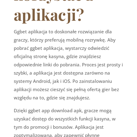
aplikacji?
Ggbet aplikacja to doskonałe rozwiązanie dla
graczy, którzy preferują mobilną rozrywkę. Aby
pobrać ggbet aplikacja, wystarczy odwiedzić
oficjalną stronę kasyna, gdzie znajdziesz
odpowiednie linki do pobrania. Proces jest prosty i
szybki, a aplikacja jest dostępna zarówno na
systemy Android, jak i iOS. Po zainstalowaniu
aplikacji możesz cieszyć się pełną ofertą gier bez
względu na to, gdzie się znajdujesz.
Dzięki ggbet app download apk, gracze mogą
uzyskać dostęp do wszystkich funkcji kasyna, w
tym do promocji i bonusów. Aplikacja jest
zoptymalizowana, aby zapewnić płynne