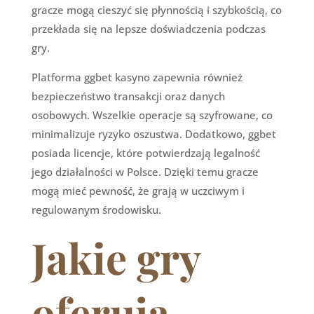
gracze mogą cieszyć się płynnością i szybkością, co
przekłada się na lepsze doświadczenia podczas
gry.
Platforma ggbet kasyno zapewnia również
bezpieczeństwo transakcji oraz danych
osobowych. Wszelkie operacje są szyfrowane, co
minimalizuje ryzyko oszustwa. Dodatkowo, ggbet
posiada licencje, które potwierdzają legalność
jego działalności w Polsce. Dzięki temu gracze
mogą mieć pewność, że grają w uczciwym i
regulowanym środowisku.
Jakie gry
oferują