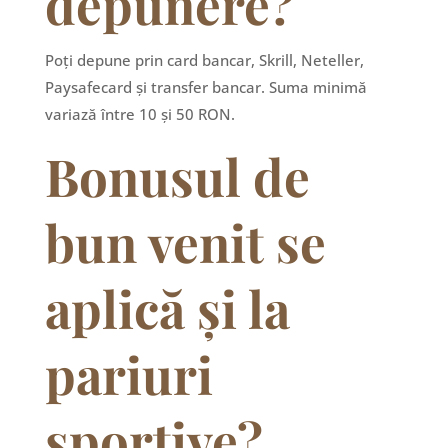
depunere?
Poți depune prin card bancar, Skrill, Neteller,
Paysafecard și transfer bancar. Suma minimă
variază între 10 și 50 RON.
Bonusul de
bun venit se
aplică și la
pariuri
sportive?