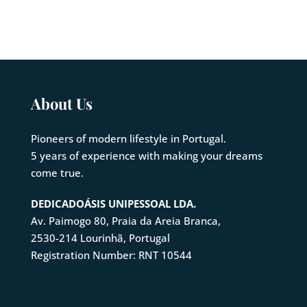
About Us
Pioneers of modern lifestyle in Portugal.
5 years of experience with making your dreams
come true.
DEDICADOÁSIS UNIPESSOAL LDA.
Av. Paimogo 80, Praia da Areia Branca,
2530-214
Lourinhã
, Portugal
Registration Number: RNT 10544