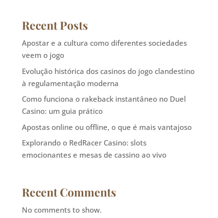
Recent Posts
Apostar e a cultura como diferentes sociedades
veem o jogo
Evolução histórica dos casinos do jogo clandestino
à regulamentação moderna
Como funciona o rakeback instantâneo no Duel
Casino: um guia prático
Apostas online ou offline, o que é mais vantajoso
Explorando o RedRacer Casino: slots
emocionantes e mesas de cassino ao vivo
Recent Comments
No comments to show.