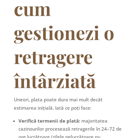
cum
gestionezi o
retragere
întârziată
Uneori, plata poate dura mai mult decât
estimarea inițială. Iată ce poți face:
Verifică termenii de plată:
majoritatea
cazinourilor procesează retragerile în 24–72 de
ore lucrătoare (zilele nelucrătoare nu