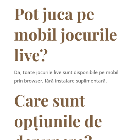
Pot juca pe
mobil jocurile
live?
Da, toate jocurile live sunt disponibile pe mobil
prin browser, fără instalare suplimentară.
Care sunt
opțiunile de