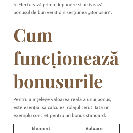
Efectuează prima depunere și activează
bonusul de bun venit din secțiunea „Bonusuri”.
Cum
funcționează
bonusurile
Pentru a înțelege valoarea reală a unui bonus,
este esențial să calculezi rulajul cerut. Iată un
exemplu concret pentru un bonus standard:
Element
Valoare