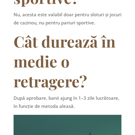
Nu, acesta este valabil doar pentru sloturi și jocuri
de cazinou, nu pentru pariuri sportive.
Cât durează în
medie o
retragere?
După aprobare, banii ajung în 1–3 zile lucrătoare,
în funcție de metoda aleasă.