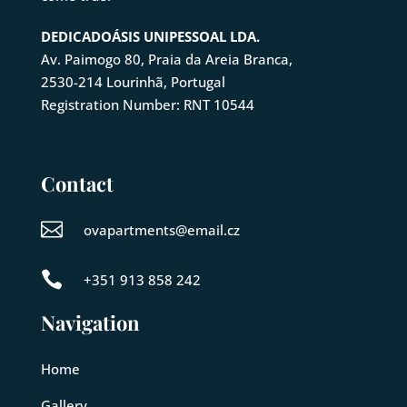
DEDICADOÁSIS UNIPESSOAL LDA.
Av. Paimogo 80, Praia da Areia Branca,
2530-214
Lourinhã
, Portugal
Registration Number: RNT 10544
Contact

ovapartments@email.cz

+351 913 858 242
Navigation
Home
Gallery