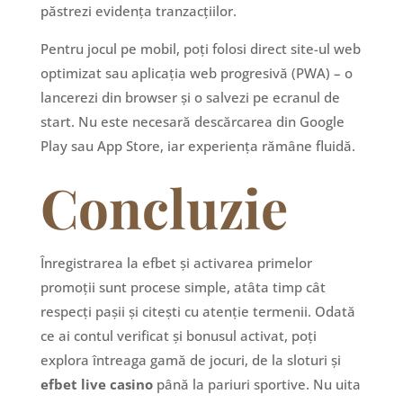
păstrezi evidența tranzacțiilor.
Pentru jocul pe mobil, poți folosi direct site-ul web
optimizat sau aplicația web progresivă (PWA) – o
lancerezi din browser și o salvezi pe ecranul de
start. Nu este necesară descărcarea din Google
Play sau App Store, iar experiența rămâne fluidă.
Concluzie
Înregistrarea la efbet și activarea primelor
promoții sunt procese simple, atâta timp cât
respecți pașii și citești cu atenție termenii. Odată
ce ai contul verificat și bonusul activat, poți
explora întreaga gamă de jocuri, de la sloturi și
efbet live casino
până la pariuri sportive. Nu uita