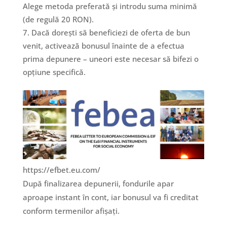
Alege metoda preferată și introdu suma minimă
(de regulă 20 RON).
Dacă dorești să beneficiezi de oferta de bun
venit, activează bonusul înainte de a efectua
prima depunere – uneori este necesar să bifezi o
opțiune specifică.
https://efbet.eu.com/
După finalizarea depunerii, fondurile apar
aproape instant în cont, iar bonusul va fi creditat
conform termenilor afișați.