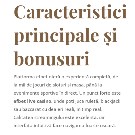
Caracteristici
principale și
bonusuri
Platforma efbet oferă o experiență completă, de
la mii de jocuri de sloturi și masa, până la
evenimente sportive în direct. Un punct forte este
efbet live casino
, unde poți juca ruletă, blackjack
sau baccarat cu dealeri reali, în timp real.
Calitatea streamingului este excelentă, iar
interfața intuitivă face navigarea foarte ușoară.