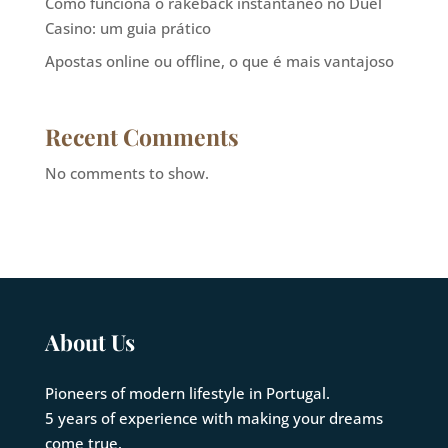
Como funciona o rakeback instantâneo no Duel
Casino: um guia prático
Apostas online ou offline, o que é mais vantajoso
Recent Comments
No comments to show.
About Us
Pioneers of modern lifestyle in Portugal.
5 years of experience with making your dreams
come true.