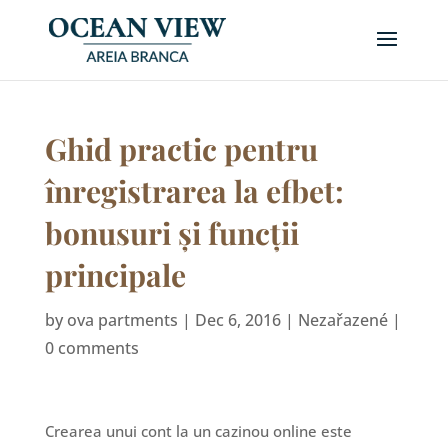
Ghid practic pentru
înregistrarea la efbet:
bonusuri și funcții
principale
by
ova partments
|
Dec 6, 2016
|
Nezařazené
|
0 comments
Crearea unui cont la un cazinou online este