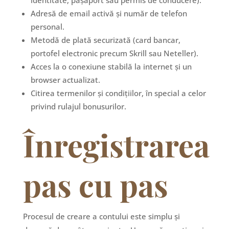
identitate, pașaport sau permis de conducere).
Adresă de email activă și număr de telefon
personal.
Metodă de plată securizată (card bancar,
portofel electronic precum Skrill sau Neteller).
Acces la o conexiune stabilă la internet și un
browser actualizat.
Citirea termenilor și condițiilor, în special a celor
privind rulajul bonusurilor.
Înregistrarea
pas cu pas
Procesul de creare a contului este simplu și