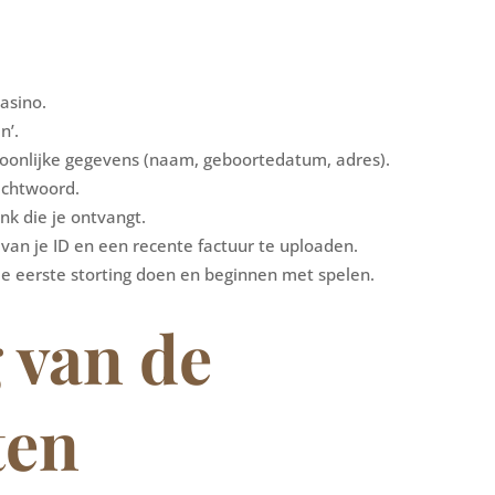
asino.
n’.
rsoonlijke gegevens (naam, geboortedatum, adres).
achtwoord.
ink die je ontvangt.
 van je ID en een recente factuur te uploaden.
de eerste storting doen en beginnen met spelen.
 van de
ten