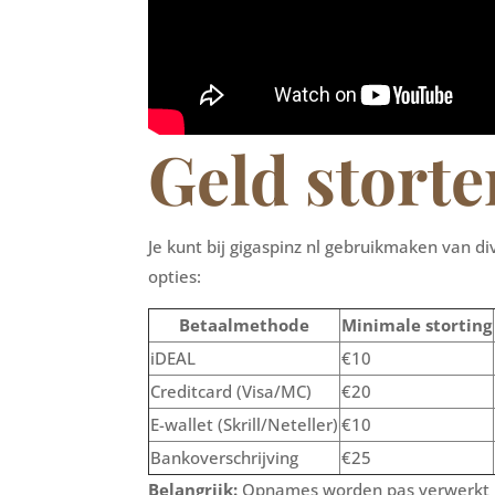
Geld stort
Je kunt bij gigaspinz nl gebruikmaken van 
opties:
Betaalmethode
Minimale storting
iDEAL
€10
Creditcard (Visa/MC)
€20
E-wallet (Skrill/Neteller)
€10
Bankoverschrijving
€25
Belangrijk:
Opnames worden pas verwerkt na