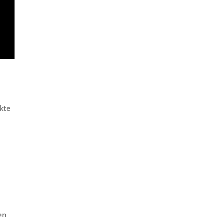
ikte
en