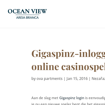
Gigaspinz-inlogg
online casinospe
by
ova partments
|
Jan 15, 2016
|
Nezařa
Aan de slag met
Gigaspinz login
is eenvoudig
je nu een nieuwe speler bent die het gigasp