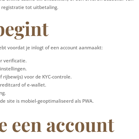
 registratie tot uitbetaling.
begint
ebt voordat je inlogt of een account aanmaakt:
 verificatie.
nstellingen.
f rijbewijs) voor de KYC-controle.
editcard of e-wallet.
ng.
e site is mobiel-geoptimaliseerd als PWA.
e een account