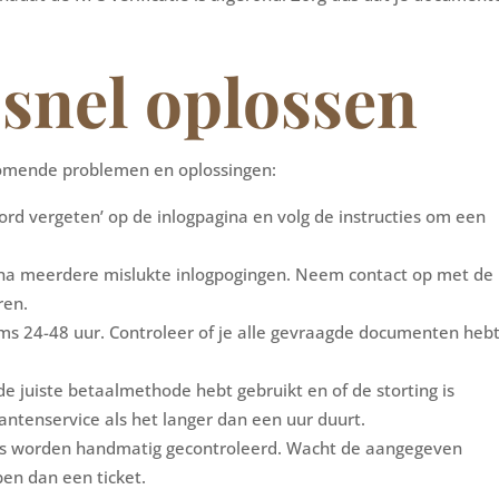
snel oplossen
rkomende problemen en oplossingen:
rd vergeten’ op de inlogpagina en volg de instructies om een
na meerdere mislukte inlogpogingen. Neem contact op met de
ren.
s 24-48 uur. Controleer of je alle gevraagde documenten heb
de juiste betaalmethode hebt gebruikt en of de storting is
ntenservice als het langer dan een uur duurt.
worden handmatig gecontroleerd. Wacht de aangegeven
pen dan een ticket.