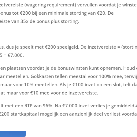
etvereiste (wagering requirement) vervullen voordat je winst
onus tot €200 bij een minimale storting van €20. De
ste van 35x de bonus plus storting.
us, dus je speelt met €200 speelgeld. De inzetvereiste = (storti
5 = €7.000.
en plaatsen voordat je de bonuswinsten kunt opnemen. Houd 
aar meetellen. Gokkasten tellen meestal voor 100% mee, terwij
k maar voor 10% meetellen. Als je €100 inzet op een slot, telt d
lt dat maar voor €10 mee voor de inzetvereiste.
eelt met een RTP van 96%. Na €7.000 inzet verlies je gemiddeld
€200 startkapitaal mogelijk een aanzienlijk deel verliest voorda