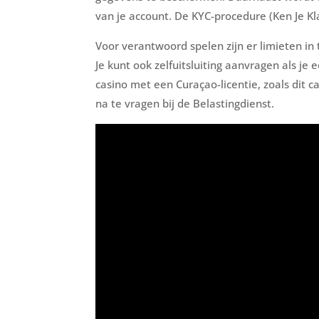
van je account. De KYC-procedure (Ken Je Kl
Voor verantwoord spelen zijn er limieten in t
Je kunt ook zelfuitsluiting aanvragen als j
casino met een Curaçao-licentie, zoals dit c
na te vragen bij de Belastingdienst.