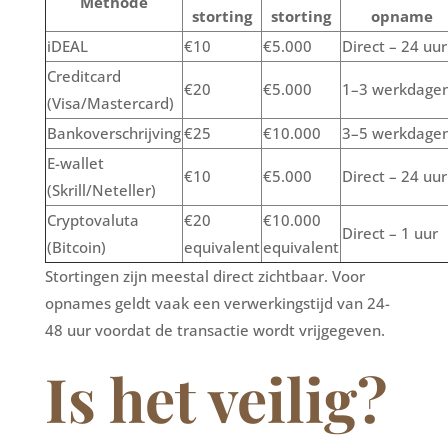
Methode
storting
storting
opname
iDEAL
€10
€5.000
Direct – 24 uur
Creditcard
€20
€5.000
1–3 werkdage
(Visa/Mastercard)
Bankoverschrijving
€25
€10.000
3–5 werkdage
E-wallet
€10
€5.000
Direct – 24 uur
(Skrill/Neteller)
Cryptovaluta
€20
€10.000
Direct – 1 uur
(Bitcoin)
equivalent
equivalent
Stortingen zijn meestal direct zichtbaar. Voor
opnames geldt vaak een verwerkingstijd van 24-
48 uur voordat de transactie wordt vrijgegeven.
Is het veilig?