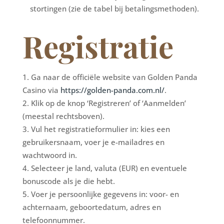
stortingen (zie de tabel bij betalingsmethoden).
Registratie
Ga naar de officiële website van Golden Panda
Casino via
https://golden-panda.com.nl/
.
Klik op de knop ‘Registreren’ of ‘Aanmelden’
(meestal rechtsboven).
Vul het registratieformulier in: kies een
gebruikersnaam, voer je e-mailadres en
wachtwoord in.
Selecteer je land, valuta (EUR) en eventuele
bonuscode als je die hebt.
Voer je persoonlijke gegevens in: voor- en
achternaam, geboortedatum, adres en
telefoonnummer.