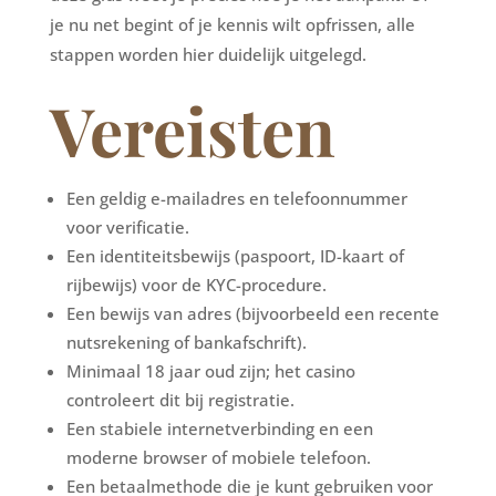
je nu net begint of je kennis wilt opfrissen, alle
stappen worden hier duidelijk uitgelegd.
Vereisten
Een geldig e-mailadres en telefoonnummer
voor verificatie.
Een identiteitsbewijs (paspoort, ID-kaart of
rijbewijs) voor de KYC-procedure.
Een bewijs van adres (bijvoorbeeld een recente
nutsrekening of bankafschrift).
Minimaal 18 jaar oud zijn; het casino
controleert dit bij registratie.
Een stabiele internetverbinding en een
moderne browser of mobiele telefoon.
Een betaalmethode die je kunt gebruiken voor