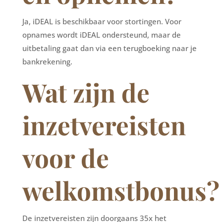
Ja, iDEAL is beschikbaar voor stortingen. Voor
opnames wordt iDEAL ondersteund, maar de
uitbetaling gaat dan via een terugboeking naar je
bankrekening.
Wat zijn de
inzetvereisten
voor de
welkomstbonus?
De inzetvereisten zijn doorgaans 35x het