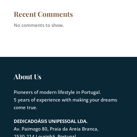
Recent Comments
No comments to show.
About Us
Pioneers of modern lifestyle in Portugal.
5 years of experience with making your dreams
come true.
DEDICADOÁSIS UNIPESSOAL LDA.
Av. Paimogo 80, Praia da Areia Branca,
2530-214
Lourinhã
, Portugal