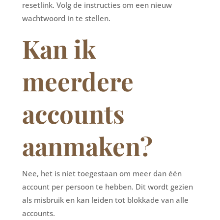
resetlink. Volg de instructies om een nieuw
wachtwoord in te stellen.
Kan ik
meerdere
accounts
aanmaken?
Nee, het is niet toegestaan om meer dan één
account per persoon te hebben. Dit wordt gezien
als misbruik en kan leiden tot blokkade van alle
accounts.