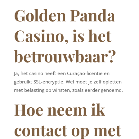
Golden Panda
Casino, is het
betrouwbaar?
Ja, het casino heeft een Curaçao-licentie en
gebruikt SSL-encryptie. Wel moet je zelf opletten
met belasting op winsten, zoals eerder genoemd.
Hoe neem ik
contact op met