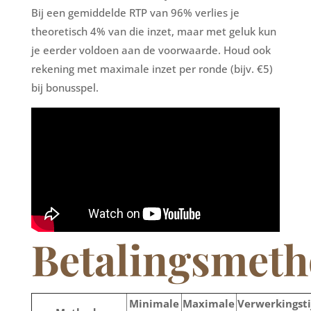
Bij een gemiddelde RTP van 96% verlies je
theoretisch 4% van die inzet, maar met geluk kun
je eerder voldoen aan de voorwaarde. Houd ook
rekening met maximale inzet per ronde (bijv. €5)
bij bonusspel.
Betalingsmet
Minimale
Maximale
Verwerkingsti