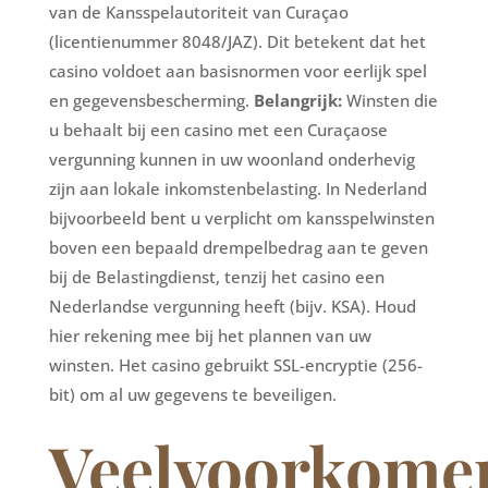
van de Kansspelautoriteit van Curaçao
(licentienummer 8048/JAZ). Dit betekent dat het
casino voldoet aan basisnormen voor eerlijk spel
en gegevensbescherming.
Belangrijk:
Winsten die
u behaalt bij een casino met een Curaçaose
vergunning kunnen in uw woonland onderhevig
zijn aan lokale inkomstenbelasting. In Nederland
bijvoorbeeld bent u verplicht om kansspelwinsten
boven een bepaald drempelbedrag aan te geven
bij de Belastingdienst, tenzij het casino een
Nederlandse vergunning heeft (bijv. KSA). Houd
hier rekening mee bij het plannen van uw
winsten. Het casino gebruikt SSL-encryptie (256-
bit) om al uw gegevens te beveiligen.
Veelvoorkome