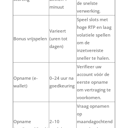
de snelste
minuut
verwerking.
Speel slots met
hoge RTP en laag
Varieert
volatiele spellen
Bonus vrijspelen
(uren tot
om de
dagen)
inzetvereiste
sneller te halen.
Verifieer uw
account vóór de
Opname (e-
0–24 uur na
eerste opname
wallet)
goedkeuring
om vertraging te
voorkomen.
Vraag opnamen
op
Opname
2–10
maandagochtend