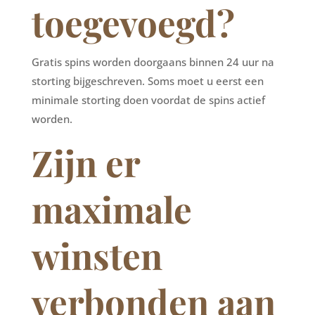
toegevoegd?
Gratis spins worden doorgaans binnen 24 uur na
storting bijgeschreven. Soms moet u eerst een
minimale storting doen voordat de spins actief
worden.
Zijn er
maximale
winsten
verbonden aan