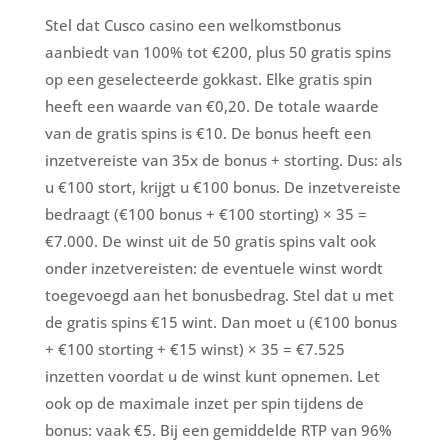
Stel dat Cusco casino een welkomstbonus
aanbiedt van 100% tot €200, plus 50 gratis spins
op een geselecteerde gokkast. Elke gratis spin
heeft een waarde van €0,20. De totale waarde
van de gratis spins is €10. De bonus heeft een
inzetvereiste van 35x de bonus + storting. Dus: als
u €100 stort, krijgt u €100 bonus. De inzetvereiste
bedraagt (€100 bonus + €100 storting) × 35 =
€7.000. De winst uit de 50 gratis spins valt ook
onder inzetvereisten: de eventuele winst wordt
toegevoegd aan het bonusbedrag. Stel dat u met
de gratis spins €15 wint. Dan moet u (€100 bonus
+ €100 storting + €15 winst) × 35 = €7.525
inzetten voordat u de winst kunt opnemen. Let
ook op de maximale inzet per spin tijdens de
bonus: vaak €5. Bij een gemiddelde RTP van 96%