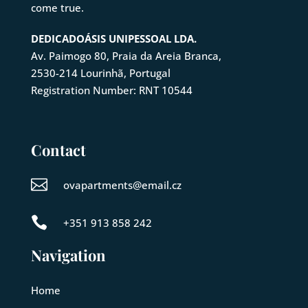
come true.
DEDICADOÁSIS UNIPESSOAL LDA.
Av. Paimogo 80, Praia da Areia Branca,
2530-214
Lourinhã
, Portugal
Registration Number: RNT 10544
Contact

ovapartments@email.cz

+351 913 858 242
Navigation
Home