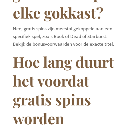
elke gokkast?
Nee, gratis spins zijn meestal gekoppeld aan een
specifiek spel, zoals Book of Dead of Starburst.
Bekijk de bonusvoorwaarden voor de exacte titel.
Hoe lang duurt
het voordat
gratis spins
worden