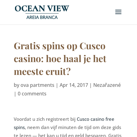
Gratis spins op Cusco
casino: hoe haal je het
meeste eruit?
by
ova partments
|
Apr 14, 2017
|
Nezařazené
|
0 comments
Voordat u zich registreert bij
Cusco casino free
spins
, neem dan vijf minuten de tijd om deze gids
te lezen — het kan u tijd en geld besparen. Gratis