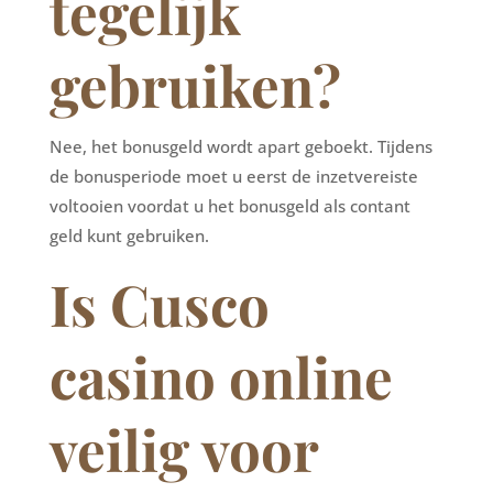
tegelijk
gebruiken?
Nee, het bonusgeld wordt apart geboekt. Tijdens
de bonusperiode moet u eerst de inzetvereiste
voltooien voordat u het bonusgeld als contant
geld kunt gebruiken.
Is Cusco
casino online
veilig voor