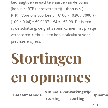
bedraagt de verwachte waarde van de bonus:
(bonus × (RTP / inzetvereiste)) – (bonus × (1 –
RTP)). Voor ons voorbeeld: (€100 × (0,96 / 7000)) –
(100 × 0,04) ≈ €0,0137 – €4 = –€3,99. Dit is een
ruwe schatting; de gratis spins kunnen het plaatje
verbeteren. Gebruik een bonuscalculator voor
preciezere cijfers.
Stortingen
en opnames
Minimale
Verwerkingstijd
Betaalmethode
Opnamet
storting
storting
2–5