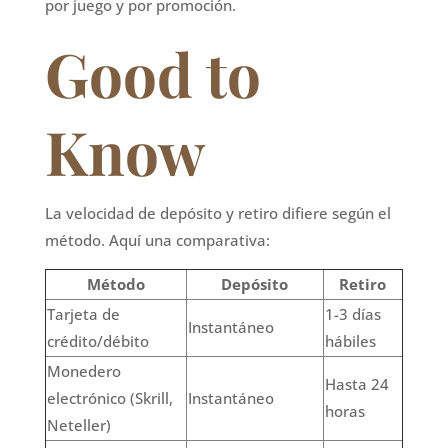
por juego y por promoción.
Good to
Know
La velocidad de depósito y retiro difiere según el
método. Aquí una comparativa:
Método
Depósito
Retiro
Tarjeta de
1-3 días
Instantáneo
crédito/débito
hábiles
Monedero
Hasta 24
electrónico (Skrill,
Instantáneo
horas
Neteller)