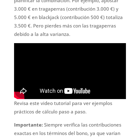
planificar la combinación. Por ejemplo, apostar
3.000 € en tragaperras (contribución 3.000 €) y
5.000 € en blackjack (contribución 500 €) totaliza
3.500 €. Pero pierdes más con las tragaperras
debido a la alta varianza.
Revisa este video tutorial para ver ejemplos
prácticos de cálculo paso a paso.
Importante:
Siempre verifica las contribuciones
exactas en los términos del bono, ya que varían