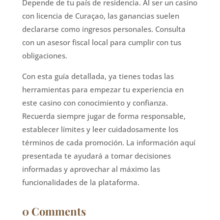
Depende de tu país de residencia. Al ser un casino
con licencia de Curaçao, las ganancias suelen
declararse como ingresos personales. Consulta
con un asesor fiscal local para cumplir con tus
obligaciones.
Con esta guía detallada, ya tienes todas las
herramientas para empezar tu experiencia en
este casino con conocimiento y confianza.
Recuerda siempre jugar de forma responsable,
establecer límites y leer cuidadosamente los
términos de cada promoción. La información aquí
presentada te ayudará a tomar decisiones
informadas y aprovechar al máximo las
funcionalidades de la plataforma.
0 Comments