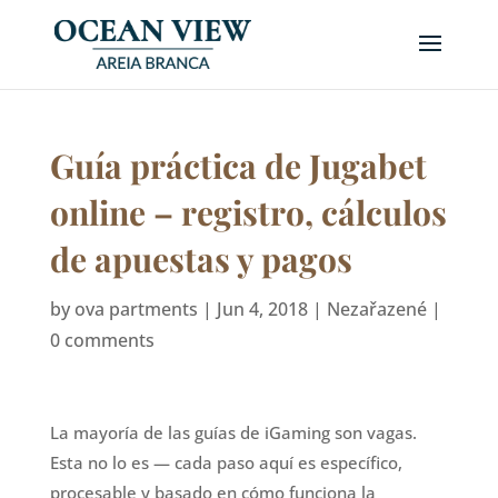
Guía práctica de Jugabet
online – registro, cálculos
de apuestas y pagos
by
ova partments
|
Jun 4, 2018
|
Nezařazené
|
0 comments
La mayoría de las guías de iGaming son vagas.
Esta no lo es — cada paso aquí es específico,
procesable y basado en cómo funciona la