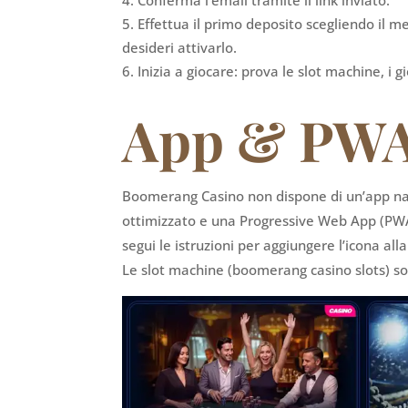
Conferma l’email tramite il link inviato.
Effettua il primo deposito scegliendo il m
desideri attivarlo.
Inizia a giocare: prova le slot machine, i gi
App & PWA
Boomerang Casino non dispone di un’app nativ
ottimizzato e una Progressive Web App (PWA). 
segui le istruzioni per aggiungere l’icona a
Le slot machine (boomerang casino slots) s