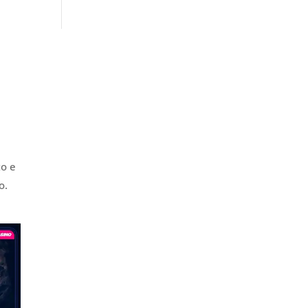
to e
o.