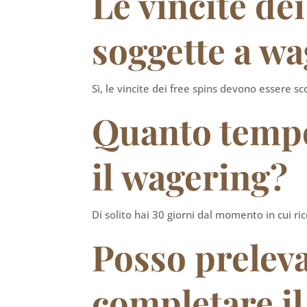
Le vincite de
soggette a w
Sì, le vincite dei free spins devono essere 
Quanto tempo
il wagering?
Di solito hai 30 giorni dal momento in cui ric
Posso prelev
completare i