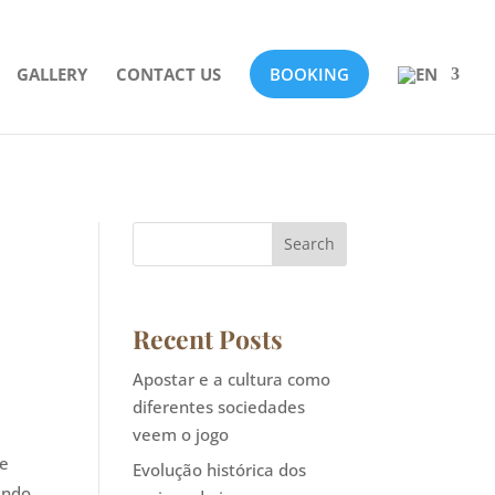
GALLERY
CONTACT US
BOOKING
Search
Recent Posts
Apostar e a cultura como
diferentes sociedades
veem o jogo
le
Evolução histórica dos
gando