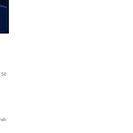
ù 50
ndi: