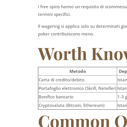
I free spins hanno un requisito di scommessa
termini specifici.
Il wagering si applica solo su determinati gi
poker contribuiscono meno.
Worth Kno
Metodo
Dep
Carta di credito/debito
Ista
Portafoglio elettronico (Skrill, Neteller)
Ista
Bonifico bancario
1-3 g
Cryptovaluta (Bitcoin, Ethereum)
Ista
Common Qu