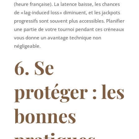
(heure française). La latence baisse, les chances
de « lag‑induced loss » diminuent, et les jackpots
progressifs sont souvent plus accessibles. Planifier
une partie de votre tournoi pendant ces créneaux
vous donne un avantage technique non
négligeable.
6. Se
protéger : les
bonnes