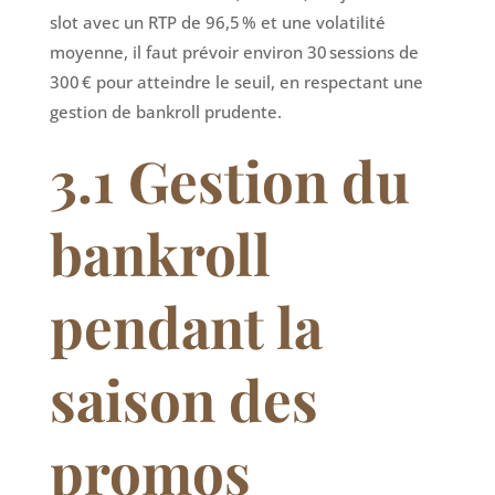
slot avec un RTP de 96,5 % et une volatilité
moyenne, il faut prévoir environ 30 sessions de
300 € pour atteindre le seuil, en respectant une
gestion de bankroll prudente.
3.1 Gestion du
bankroll
pendant la
saison des
promos