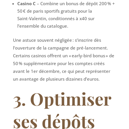
Casino C
– Combine un bonus de dépôt 200 % +
50 € de paris sportifs gratuits pour la
Saint‑Valentin, conditionnés à x40 sur
l’ensemble du catalogue.
Une astuce souvent négligée : s’inscrire dès
l’ouverture de la campagne de pré‑lancement.
Certains casinos offrent un « early‑bird bonus » de
50 % supplémentaire pour les comptes créés
avant le 1er décembre, ce qui peut représenter
un avantage de plusieurs dizaines d’euros.
3. Optimiser
ses dépôts