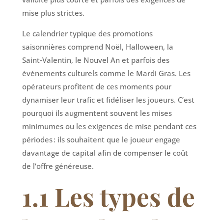
mise plus strictes.
Le calendrier typique des promotions
saisonnières comprend Noël, Halloween, la
Saint‑Valentin, le Nouvel An et parfois des
événements culturels comme le Mardi Gras. Les
opérateurs profitent de ces moments pour
dynamiser leur trafic et fidéliser les joueurs. C’est
pourquoi ils augmentent souvent les mises
minimumes ou les exigences de mise pendant ces
périodes : ils souhaitent que le joueur engage
davantage de capital afin de compenser le coût
de l’offre généreuse.
1.1 Les types de