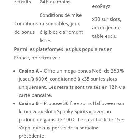
retraits
24 h ou moins
ecoPayz
Conditions de mise
x30 sur slots,
Conditions
raisonnables, jeux
aucun jeu de
de bonus
éligibles clairement
table exclu
listés
Parmi les plateformes les plus populaires en
France, on retrouve :
Casino A
– Offre un mega‑bonus Noël de 250 %
jusqu’à 800 €, conditionné à x35 sur les slots
uniquement. Les retraits sont traités en 12 h via
carte bancaire.
Casino B
– Propose 30 free spins Halloween sur
le nouveau slot « Spooky Spirits », avec un
plafond de gains de 100 €. Le cash‑back de 15 %
s’applique aux pertes de la semaine
précédente.