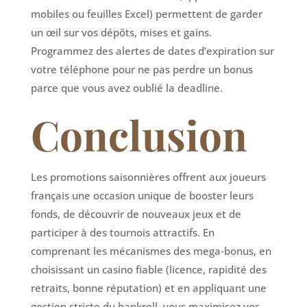
mobiles ou feuilles Excel) permettent de garder
un œil sur vos dépôts, mises et gains.
Programmez des alertes de dates d’expiration sur
votre téléphone pour ne pas perdre un bonus
parce que vous avez oublié la deadline.
Conclusion
Les promotions saisonnières offrent aux joueurs
français une occasion unique de booster leurs
fonds, de découvrir de nouveaux jeux et de
participer à des tournois attractifs. En
comprenant les mécanismes des mega‑bonus, en
choisissant un casino fiable (licence, rapidité des
retraits, bonne réputation) et en appliquant une
gestion stricte du bankroll, vous maximisez vos