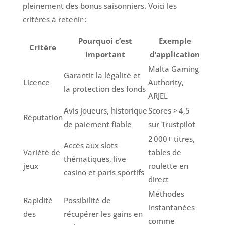
pleinement des bonus saisonniers. Voici les
critères à retenir :
Pourquoi c’est
Exemple
Critère
important
d’application
Malta Gaming
Garantit la légalité et
Licence
Authority,
la protection des fonds
ARJEL
Avis joueurs, historique
Scores > 4,5
Réputation
de paiement fiable
sur Trustpilot
2 000+ titres,
Accès aux slots
Variété de
tables de
thématiques, live
jeux
roulette en
casino et paris sportifs
direct
Méthodes
Rapidité
Possibilité de
instantanées
des
récupérer les gains en
comme