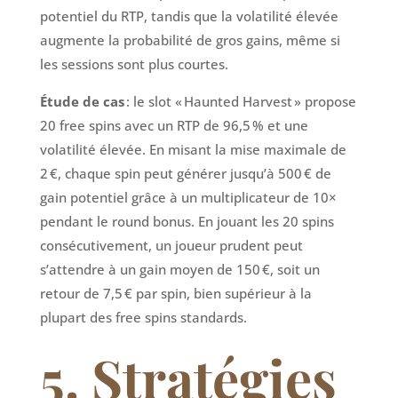
potentiel du RTP, tandis que la volatilité élevée
augmente la probabilité de gros gains, même si
les sessions sont plus courtes.
Étude de cas
: le slot « Haunted Harvest » propose
20 free spins avec un RTP de 96,5 % et une
volatilité élevée. En misant la mise maximale de
2 €, chaque spin peut générer jusqu’à 500 € de
gain potentiel grâce à un multiplicateur de 10×
pendant le round bonus. En jouant les 20 spins
consécutivement, un joueur prudent peut
s’attendre à un gain moyen de 150 €, soit un
retour de 7,5 € par spin, bien supérieur à la
plupart des free spins standards.
5. Stratégies