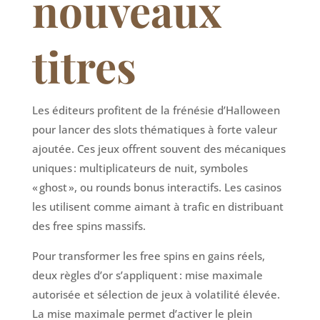
nouveaux
titres
Les éditeurs profitent de la frénésie d’Halloween
pour lancer des slots thématiques à forte valeur
ajoutée. Ces jeux offrent souvent des mécaniques
uniques : multiplicateurs de nuit, symboles
« ghost », ou rounds bonus interactifs. Les casinos
les utilisent comme aimant à trafic en distribuant
des free spins massifs.
Pour transformer les free spins en gains réels,
deux règles d’or s’appliquent : mise maximale
autorisée et sélection de jeux à volatilité élevée.
La mise maximale permet d’activer le plein