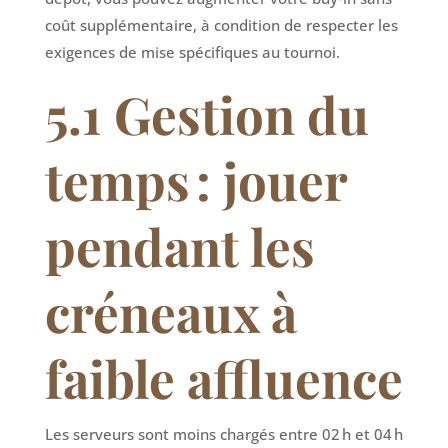
coût supplémentaire, à condition de respecter les
exigences de mise spécifiques au tournoi.
5.1 Gestion du
temps : jouer
pendant les
créneaux à
faible affluence
Les serveurs sont moins chargés entre 02 h et 04 h