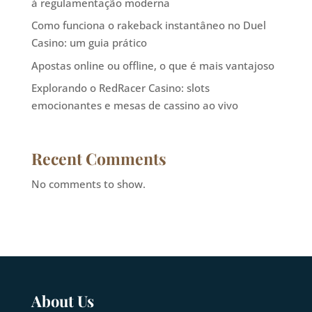
à regulamentação moderna
Como funciona o rakeback instantâneo no Duel
Casino: um guia prático
Apostas online ou offline, o que é mais vantajoso
Explorando o RedRacer Casino: slots
emocionantes e mesas de cassino ao vivo
Recent Comments
No comments to show.
About Us