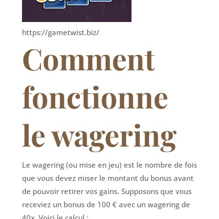
https://gametwist.biz/
Comment
fonctionne
le wagering
Le wagering (ou mise en jeu) est le nombre de fois
que vous devez miser le montant du bonus avant
de pouvoir retirer vos gains. Supposons que vous
receviez un bonus de 100 € avec un wagering de
40x. Voici le calcul :