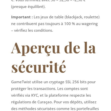
(presque équilibré).
Important :
Les jeux de table (blackjack, roulette)
ne contribuent pas toujours à 100 % au wagering
– vérifiez les conditions.
Aperçu de la
sécurité
GameTwist utilise un cryptage SSL 256 bits pour
protéger les transactions. Les comptes sont
vérifiés via KYC, et la plateforme respecte les
régulations de Curaçao. Pour vos dépôts, utilisez
des méthodes sécurisées comme les portefeuilles