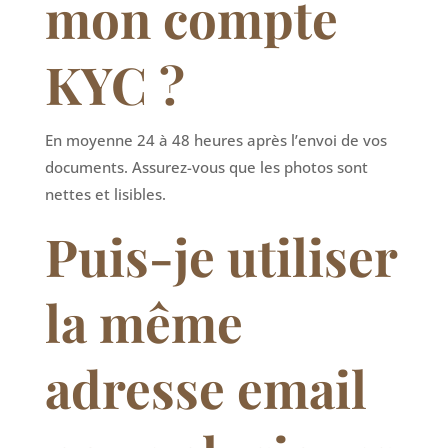
mon compte
KYC ?
En moyenne 24 à 48 heures après l’envoi de vos
documents. Assurez-vous que les photos sont
nettes et lisibles.
Puis-je utiliser
la même
adresse email