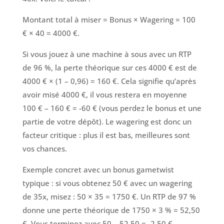
Montant total à miser = Bonus × Wagering = 100
€ × 40 = 4000 €.
Si vous jouez à une machine à sous avec un RTP
de 96 %, la perte théorique sur ces 4000 € est de
4000 € × (1 – 0,96) = 160 €. Cela signifie qu’après
avoir misé 4000 €, il vous restera en moyenne
100 € – 160 € = -60 € (vous perdez le bonus et une
partie de votre dépôt). Le wagering est donc un
facteur critique : plus il est bas, meilleures sont
vos chances.
Exemple concret avec un bonus gametwist
typique : si vous obtenez 50 € avec un wagering
de 35x, misez : 50 × 35 = 1750 €. Un RTP de 97 %
donne une perte théorique de 1750 × 3 % = 52,50
€. Vous terminez avec 50 – 52,50 = -2,50 €