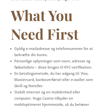
What You
Need First
Gyldig e-mailadresse og telefonnummer for at
bekræfte din konto.
Personlige oplysninger som navn, adresse og
fødselsdato – disse bruges til KYC-verifikation.
En betalingsmetode, du har adgang til: Visa,
Mastercard, bankoverførsel eller e-wallet som
Skrill og Neteller.
Stabilt internet og en mobilenhed eller
computer. Hugo Casino tilbyder en
mobiloptimeret hjemmeside, så du behøver