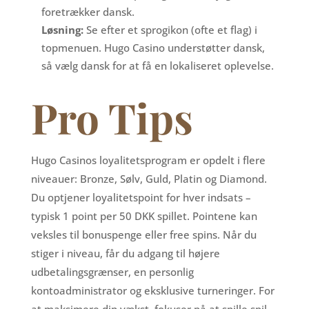
foretrækker dansk.
Løsning:
Se efter et sprogikon (ofte et flag) i
topmenuen. Hugo Casino understøtter dansk,
så vælg dansk for at få en lokaliseret oplevelse.
Pro Tips
Hugo Casinos loyalitetsprogram er opdelt i flere
niveauer: Bronze, Sølv, Guld, Platin og Diamond.
Du optjener loyalitetspoint for hver indsats –
typisk 1 point per 50 DKK spillet. Pointene kan
veksles til bonuspenge eller free spins. Når du
stiger i niveau, får du adgang til højere
udbetalingsgrænser, en personlig
kontoadministrator og eksklusive turneringer. For