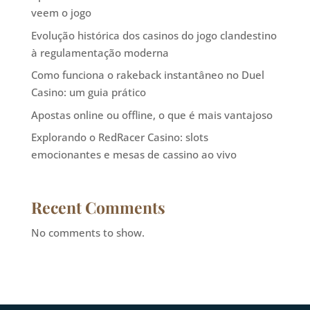
veem o jogo
Evolução histórica dos casinos do jogo clandestino
à regulamentação moderna
Como funciona o rakeback instantâneo no Duel
Casino: um guia prático
Apostas online ou offline, o que é mais vantajoso
Explorando o RedRacer Casino: slots
emocionantes e mesas de cassino ao vivo
Recent Comments
No comments to show.