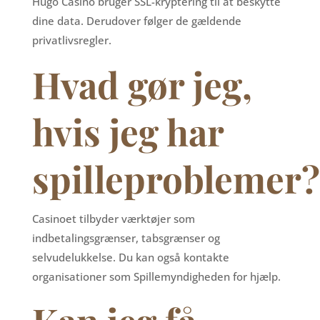
Hugo Casino bruger SSL-kryptering til at beskytte
dine data. Derudover følger de gældende
privatlivsregler.
Hvad gør jeg,
hvis jeg har
spilleproblemer?
Casinoet tilbyder værktøjer som
indbetalingsgrænser, tabsgrænser og
selvudelukkelse. Du kan også kontakte
organisationer som Spillemyndigheden for hjælp.