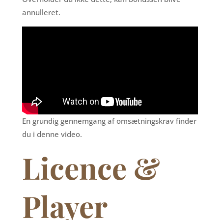
annulleret.
En grundig gennemgang af omsætningskrav finder
du i denne video.
Licence &
Player