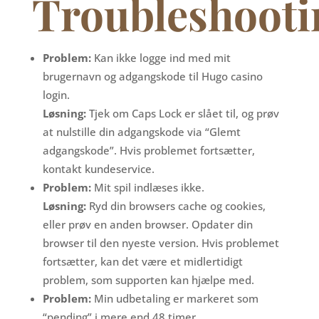
Troubleshooti
Problem:
Kan ikke logge ind med mit
brugernavn og adgangskode til Hugo casino
login.
Løsning:
Tjek om Caps Lock er slået til, og prøv
at nulstille din adgangskode via “Glemt
adgangskode”. Hvis problemet fortsætter,
kontakt kundeservice.
Problem:
Mit spil indlæses ikke.
Løsning:
Ryd din browsers cache og cookies,
eller prøv en anden browser. Opdater din
browser til den nyeste version. Hvis problemet
fortsætter, kan det være et midlertidigt
problem, som supporten kan hjælpe med.
Problem:
Min udbetaling er markeret som
“pending” i mere end 48 timer.