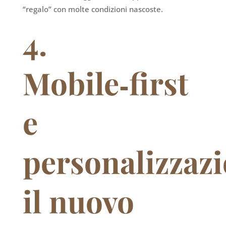
“regalo” con molte condizioni nascoste.
4.
Mobile‑first
e
personalizzazi
il nuovo