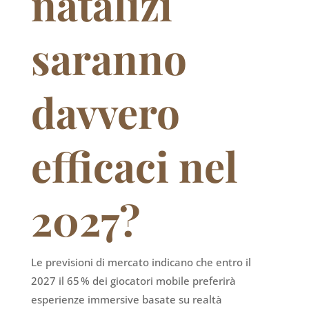
natalizi
saranno
davvero
efficaci nel
2027?
Le previsioni di mercato indicano che entro il
2027 il 65 % dei giocatori mobile preferirà
esperienze immersive basate su realtà