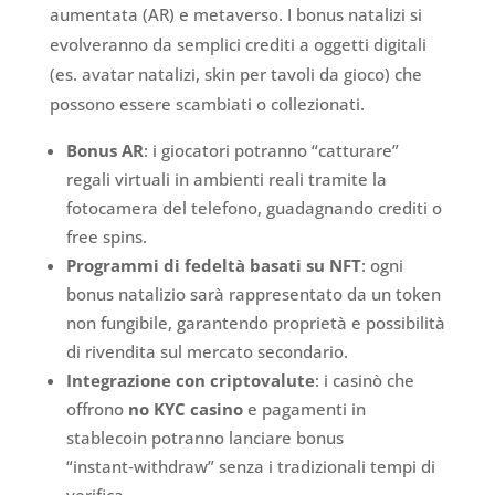
aumentata (AR) e metaverso. I bonus natalizi si
evolveranno da semplici crediti a oggetti digitali
(es. avatar natalizi, skin per tavoli da gioco) che
possono essere scambiati o collezionati.
Bonus AR
: i giocatori potranno “catturare”
regali virtuali in ambienti reali tramite la
fotocamera del telefono, guadagnando crediti o
free spins.
Programmi di fedeltà basati su NFT
: ogni
bonus natalizio sarà rappresentato da un token
non fungibile, garantendo proprietà e possibilità
di rivendita sul mercato secondario.
Integrazione con criptovalute
: i casinò che
offrono
no KYC casino
e pagamenti in
stablecoin potranno lanciare bonus
“instant‑withdraw” senza i tradizionali tempi di