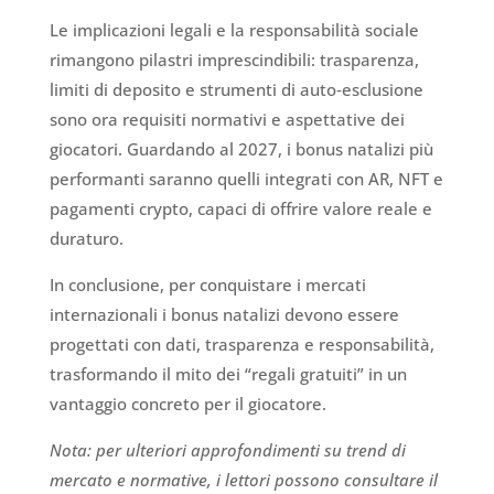
Le implicazioni legali e la responsabilità sociale
rimangono pilastri imprescindibili: trasparenza,
limiti di deposito e strumenti di auto‑esclusione
sono ora requisiti normativi e aspettative dei
giocatori. Guardando al 2027, i bonus natalizi più
performanti saranno quelli integrati con AR, NFT e
pagamenti crypto, capaci di offrire valore reale e
duraturo.
In conclusione, per conquistare i mercati
internazionali i bonus natalizi devono essere
progettati con dati, trasparenza e responsabilità,
trasformando il mito dei “regali gratuiti” in un
vantaggio concreto per il giocatore.
Nota: per ulteriori approfondimenti su trend di
mercato e normative, i lettori possono consultare il