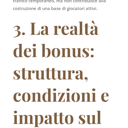
traffico temporaneo, ma non contribuisce alla
costruzione di una base di giocatori attivi.
3. La realtà
dei bonus:
struttura,
condizioni e
impatto sul