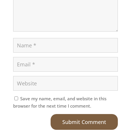
Save my name, email, and website in this
browser for the next time I comment.
Submit Comment