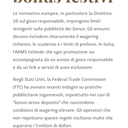
Le normative europee, in particolare la Direttiva
UE sul gioco responsabile, impongono limiti
stringenti sulla pubblicità dei bonus. Gli annunci
devono includere chiaramente il wagering
richiesto, le scadenze e i limiti di prelievo. In Italia,
l’AAMS richiede che ogni promozione sia
accompagnata da un avviso di gioco responsabile
e da un link a servizi di auto‑esclusione.
Negli Stati Uniti, la Federal Trade Commission
(FTC) ha avviato recenti indagini su pratiche
pubblicitarie ingannevoli, soprattutto nei casi di
“bonus senza deposito” che nascondono
condizioni di wagering elevate. Gli operatori che
non rispettano queste regole rischiano multe che
superano i 5 milioni di dollari.