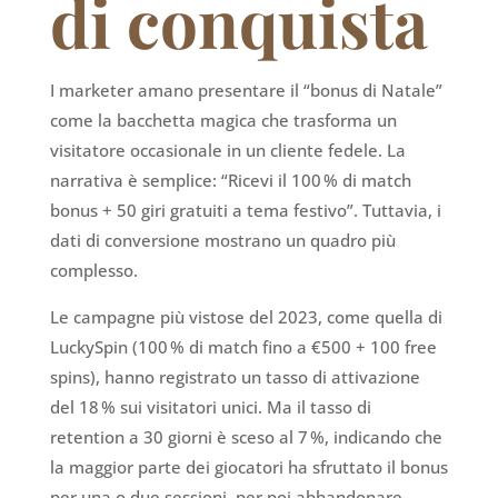
di conquista
I marketer amano presentare il “bonus di Natale”
come la bacchetta magica che trasforma un
visitatore occasionale in un cliente fedele. La
narrativa è semplice: “Ricevi il 100 % di match
bonus + 50 giri gratuiti a tema festivo”. Tuttavia, i
dati di conversione mostrano un quadro più
complesso.
Le campagne più vistose del 2023, come quella di
LuckySpin (100 % di match fino a €500 + 100 free
spins), hanno registrato un tasso di attivazione
del 18 % sui visitatori unici. Ma il tasso di
retention a 30 giorni è sceso al 7 %, indicando che
la maggior parte dei giocatori ha sfruttato il bonus
per una o due sessioni, per poi abbandonare.