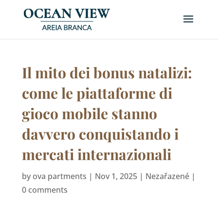
Il mito dei bonus natalizi:
come le piattaforme di
gioco mobile stanno
davvero conquistando i
mercati internazionali
by
ova partments
|
Nov 1, 2025
|
Nezařazené
|
0 comments