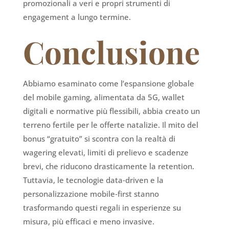
promozionali a veri e propri strumenti di
engagement a lungo termine.
Conclusione
Abbiamo esaminato come l’espansione globale
del mobile gaming, alimentata da 5G, wallet
digitali e normative più flessibili, abbia creato un
terreno fertile per le offerte natalizie. Il mito del
bonus “gratuito” si scontra con la realtà di
wagering elevati, limiti di prelievo e scadenze
brevi, che riducono drasticamente la retention.
Tuttavia, le tecnologie data‑driven e la
personalizzazione mobile‑first stanno
trasformando questi regali in esperienze su
misura, più efficaci e meno invasive.