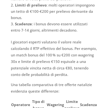
Limiti di prelievo
: molti operatori impongono
un tetto di €100‑€200 per prelievo derivante da
bonus.
Scadenze
: i bonus devono essere utilizzati
entro 7‑14 giorni, altrimenti decadono.
I giocatori esperti valutano il valore reale
calcolando il RTP effettivo del bonus. Per esempio,
un match bonus del 100 % su €200 con wagering
30x e limite di prelievo €150 equivale a una
potenziale vincita netta di circa €80, tenendo
conto delle probabilità di perdita.
Una tabella comparativa di tre offerte natalizie
evidenzia queste differenze:
Tipo di
Limite
Operatore
Wagering
Scadenza