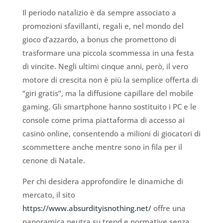
Il periodo natalizio è da sempre associato a
promozioni sfavillanti, regali e, nel mondo del
gioco d’azzardo, a bonus che promettono di
trasformare una piccola scommessa in una festa
di vincite. Negli ultimi cinque anni, però, il vero
motore di crescita non è più la semplice offerta di
“giri gratis”, ma la diffusione capillare del mobile
gaming. Gli smartphone hanno sostituito i PC e le
console come prima piattaforma di accesso ai
casinò online, consentendo a milioni di giocatori di
scommettere anche mentre sono in fila per il
cenone di Natale.
Per chi desidera approfondire le dinamiche di
mercato, il sito
https://www.absurdityisnothing.net/
offre una
panoramica neutra su trend e normative senza