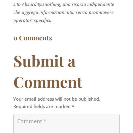
sito Absurdityisnothing, una risorsa indipendente
che aggrega informazioni utili senza promuovere
operatori specifici.
0 Comments
Submit a
Comment
Your email address will not be published.
Required fields are marked
*