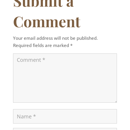
Submit a
Comment
Your email address will not be published.
Required fields are marked
*