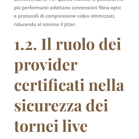
più performanti adottano connessioni fibra‑optic
e protocolli di compressione video ottimizzati,
riducendo al minimo il jitter.
1.2. Il ruolo dei
provider
certificati nella
sicurezza dei
tornei live