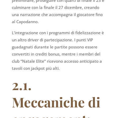
preliminare, proseguire con quarti di finale il 23 e
culminare con la finale il 27 dicembre, creando
una narrazione che accompagna il giocatore fino
al Capodanno.
L’integrazione con i programmi di fidelizzazione è
un altro driver di partecipazione. I punti VIP
guadagnati durante le partite possono essere
convertiti in crediti bonus, mentre i membri del
club “Natale Elite” ricevono accesso anticipato a
tavoli con jackpot più alti.
2.1.
Meccaniche di