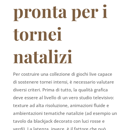
pronta per i
tornei
natalizi
Per costruire una collezione di giochi live capace
di sostenere tornei intensi, è necessario valutare
diversi criteri. Prima di tutto, la qualità grafica
deve essere al livello di un vero studio televisivo:
texture ad alta risoluzione, animazioni fluide e
ambientazioni tematiche natalizie (ad esempio un
tavolo da blackjack decorato con luci rosse e
verdi). La latenza, invece, è il fattore che può