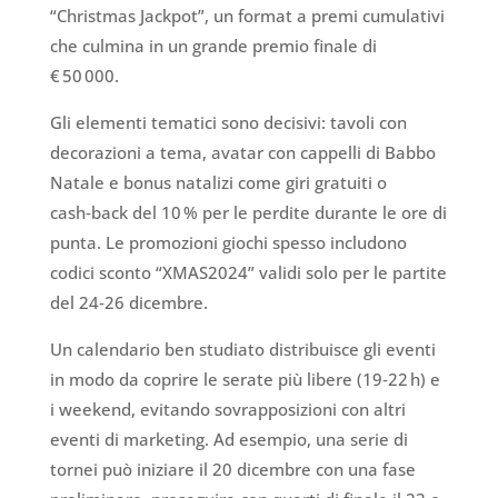
“Christmas Jackpot”, un format a premi cumulativi
che culmina in un grande premio finale di
€ 50 000.
Gli elementi tematici sono decisivi: tavoli con
decorazioni a tema, avatar con cappelli di Babbo
Natale e bonus natalizi come giri gratuiti o
cash‑back del 10 % per le perdite durante le ore di
punta. Le promozioni giochi spesso includono
codici sconto “XMAS2024” validi solo per le partite
del 24‑26 dicembre.
Un calendario ben studiato distribuisce gli eventi
in modo da coprire le serate più libere (19‑22 h) e
i weekend, evitando sovrapposizioni con altri
eventi di marketing. Ad esempio, una serie di
tornei può iniziare il 20 dicembre con una fase