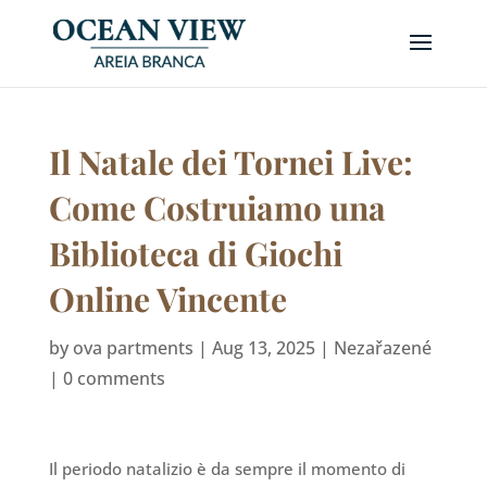
Il Natale dei Tornei Live:
Come Costruiamo una
Biblioteca di Giochi
Online Vincente
by
ova partments
|
Aug 13, 2025
|
Nezařazené
|
0 comments
Il periodo natalizio è da sempre il momento di