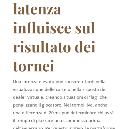
latenza
influisce sul
risultato dei
tornei
Una latenza elevata può causare ritardi nella
visualizzazione delle carte o nella risposta del
dealer virtuale, creando situazioni di “lag” che
penalizzano il giocatore. Nei tornei live, anche
una differenza di 20 ms può determinare chi avrà
il tempo di piazzare una scommessa prima
dell’avversario. Per questo motivo, le piattaforme