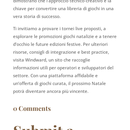
dimostrano che l’approccio tecnico‑creativo è la
chiave per convertire una libreria di giochi in una
vera storia di successo.
Ti invitiamo a provare i tornei live proposti, a
esplorare le promozioni giochi natalizie e a tenere
d’occhio le future edizioni festive. Per ulteriori
risorse, consigli di integrazione e best practice,
visita Windward, un sito che raccoglie
informazioni utili per operatori e sviluppatori del
settore. Con una piattaforma affidabile e
un’offerta di giochi curata, il prossimo Natale
potrà diventare ancora più vincente.
0 Comments