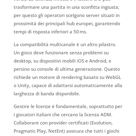
trasformare una partita in una sconfitta ingiusta;
per questo gli operatori scelgono server situati in
prossimità dei principali hub europei, garantendo
tempi di risposta inferiori a 50 ms.
La compatibilità multicanale è un altro pilastro.
Un gioco deve funzionare senza problemi su
desktop, su dispositivi mobili iOS e Android, e
persino su console di ultima generazione. Questo
richiede un motore di rendering basato su WebGL
o Unity, capace di adattarsi automaticamente alla
larghezza di banda disponibile.
Gestire le licenze è fondamentale, soprattutto per
i giocatori italiani che cercano la licenza ADM.
Collaborare con provider certificati (Evolution,
Pragmatic Play, NetEnt) assicura che tutti i giochi