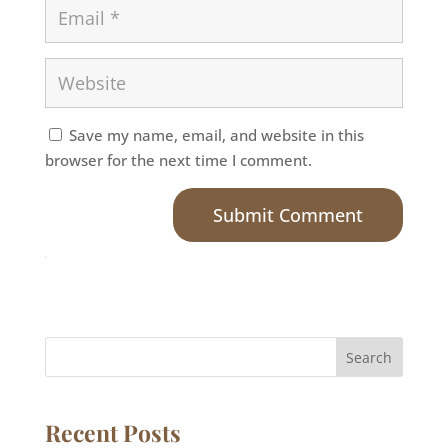
Save my name, email, and website in this
browser for the next time I comment.
Submit Comment
Search
Recent Posts