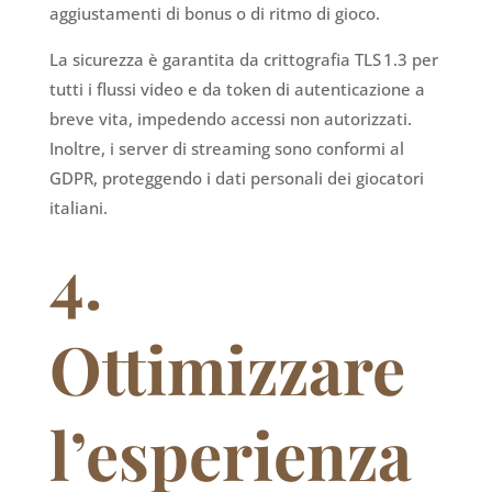
aggiustamenti di bonus o di ritmo di gioco.
La sicurezza è garantita da crittografia TLS 1.3 per
tutti i flussi video e da token di autenticazione a
breve vita, impedendo accessi non autorizzati.
Inoltre, i server di streaming sono conformi al
GDPR, proteggendo i dati personali dei giocatori
italiani.
4.
Ottimizzare
l’esperienza