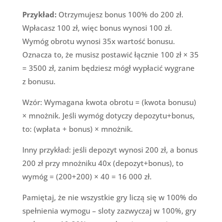
Przykład:
Otrzymujesz bonus 100% do 200 zł.
Wpłacasz 100 zł, więc bonus wynosi 100 zł.
Wymóg obrotu wynosi 35x wartość bonusu.
Oznacza to, że musisz postawić łącznie 100 zł × 35
= 3500 zł, zanim będziesz mógł wypłacić wygrane
z bonusu.
Wzór: Wymagana kwota obrotu = (kwota bonusu)
× mnożnik. Jeśli wymóg dotyczy depozytu+bonus,
to: (wpłata + bonus) × mnożnik.
Inny przykład: jeśli depozyt wynosi 200 zł, a bonus
200 zł przy mnożniku 40x (depozyt+bonus), to
wymóg = (200+200) × 40 = 16 000 zł.
Pamiętaj, że nie wszystkie gry liczą się w 100% do
spełnienia wymogu – sloty zazwyczaj w 100%, gry