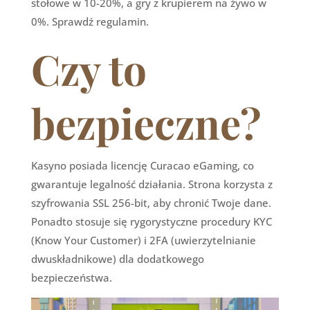
stołowe w 10-20%, a gry z krupierem na żywo w
0%. Sprawdź regulamin.
Czy to
bezpieczne?
Kasyno posiada licencję Curacao eGaming, co
gwarantuje legalność działania. Strona korzysta z
szyfrowania SSL 256-bit, aby chronić Twoje dane.
Ponadto stosuje się rygorystyczne procedury KYC
(Know Your Customer) i 2FA (uwierzytelnianie
dwuskładnikowe) dla dodatkowego
bezpieczeństwa.