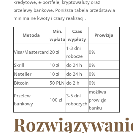
kredytowe, e-portfele, kryptowaluty oraz
przelewy bankowe. Poniższa tabela przedstawia
minimalne kwoty i czasy realizacji.
Min.
Czas
Metoda
Prowizja
wpłata
wypłaty
1-3 dni
Visa/Mastercard
20 zł
0%
robocze
Skrill
10 zł
do 24 h
0%
Neteller
10 zł
do 24 h
0%
Bitcoin
50 PLN
do 2 h
0%
możliwa
Przelew
3-5 dni
100 zł
prowizja
bankowy
roboczych
banku
Rozwiązywani