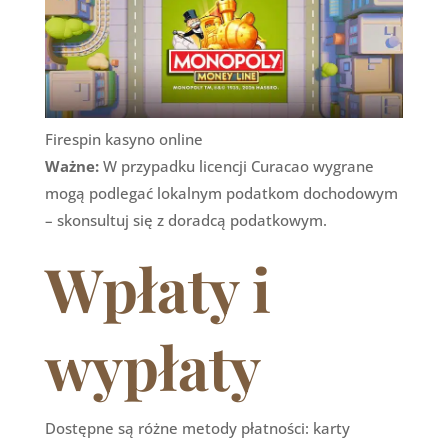
Firespin kasyno online
Ważne:
W przypadku licencji Curacao wygrane
mogą podlegać lokalnym podatkom dochodowym
– skonsultuj się z doradcą podatkowym.
Wpłaty i
wypłaty
Dostępne są różne metody płatności: karty