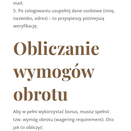
mail.
Po zalogowaniu uzupełnij dane osobowe (imię,
nazwisko, adres) – to przyspieszy późniejszą
weryfikację.
Obliczanie
wymogów
obrotu
Aby w pełni wykorzystać bonus, musisz spełnić
tzw. wymóg obrotu (wagering requirement). Oto
jak to obliczyć: