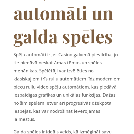
automāti un
galda spēles
Spēļu automāti ir Jet Casino galvenā pievilcība, jo
tie piedāvā neskaitāmas tēmas un spēles
mehānikas. Spēlētāji var izvēlēties no
klasiskajiem trīs ruļļu automātiem līdz moderniem
piecu ruļļu video spēļu automātiem, kas piedāvā
iespaidīgas grafikas un unikālas funkcijas. Dažas
no šīm spēlēm ietver arī progresīvās džekpota
iespējas, kas var nodrošināt ievērojamas
laimestus.
Galda spēles ir ideāls veids, kā izmēģināt savu