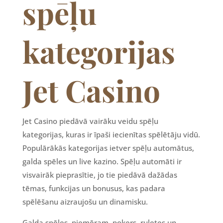
spēļu
kategorijas
Jet Casino
Jet Casino piedāvā vairāku veidu spēļu
kategorijas, kuras ir īpaši iecienītas spēlētāju vidū.
Populārākās kategorijas ietver spēļu automātus,
galda spēles un live kazino. Spēļu automāti ir
visvairāk pieprasītie, jo tie piedāvā dažādas
tēmas, funkcijas un bonusus, kas padara
spēlēšanu aizraujošu un dinamisku.
Galda spēles, piemēram, pokers, ruletes un