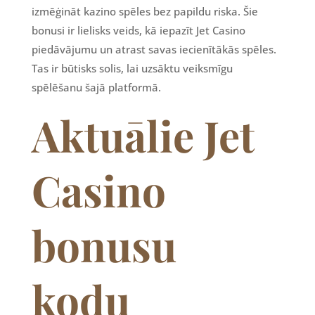
izmēģināt kazino spēles bez papildu riska. Šie
bonusi ir lielisks veids, kā iepazīt Jet Casino
piedāvājumu un atrast savas iecienītākās spēles.
Tas ir būtisks solis, lai uzsāktu veiksmīgu
spēlēšanu šajā platformā.
Aktuālie Jet
Casino
bonusu
kodu