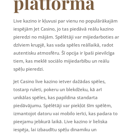
platformā
Live kazino ir kļuvusi par vienu no populārākajām
iespējām Jet Casino, jo tas piedāvā reālu kazino
pieredzi no mājām. Spēlētāji var mijiedarboties ar
dzīviem krupjē, kas vada spēles reāllaikā, radot
autentisku atmosfēru. Šī opcija ir īpaši pievilcīga
tiem, kas meklē sociālo mijiedarbību un reālu
spēļu pieredzi.
Jet Casino live kazino ietver dažādas spēles,
tostarp ruleti, pokeru un blekdžeku, kā arī
unikālas spēles, kas papildina standarta
piedāvājumu. Spēlētāji var piekļūt šīm spēlēm,
izmantojot datoru vai mobilo ierīci, kas padara to
pieejamu jebkurā laikā. Live kazino ir lieliska
iespēja, lai izbaudītu spēļu dinamiku un