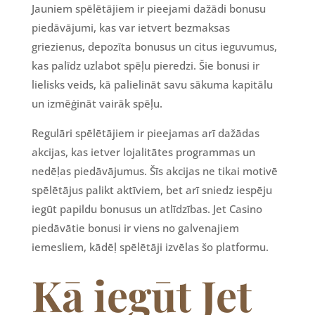
Jauniem spēlētājiem ir pieejami dažādi bonusu
piedāvājumi, kas var ietvert bezmaksas
griezienus, depozīta bonusus un citus ieguvumus,
kas palīdz uzlabot spēļu pieredzi. Šie bonusi ir
lielisks veids, kā palielināt savu sākuma kapitālu
un izmēģināt vairāk spēļu.
Regulāri spēlētājiem ir pieejamas arī dažādas
akcijas, kas ietver lojalitātes programmas un
nedēļas piedāvājumus. Šīs akcijas ne tikai motivē
spēlētājus palikt aktīviem, bet arī sniedz iespēju
iegūt papildu bonusus un atlīdzības. Jet Casino
piedāvātie bonusi ir viens no galvenajiem
iemesliem, kādēļ spēlētāji izvēlas šo platformu.
Kā iegūt Jet