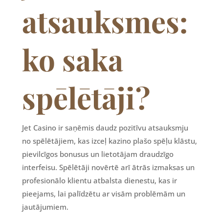
atsauksmes:
ko saka
spēlētāji?
Jet Casino ir saņēmis daudz pozitīvu atsauksmju
no spēlētājiem, kas izceļ kazino plašo spēļu klāstu,
pievilcīgos bonusus un lietotājam draudzīgo
interfeisu. Spēlētāji novērtē arī ātrās izmaksas un
profesionālo klientu atbalsta dienestu, kas ir
pieejams, lai palīdzētu ar visām problēmām un
jautājumiem.