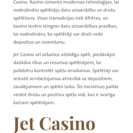
Casino. Kazino izmanto modernas tehnoloģijas, lai
nodrošinātu spēlētāju datu aizsardzību un drošu
spēlēšanu. Visas transakcijas tiek šifrētas, un
kazino ievēro stingras datu aizsardzības prasības,
lai nodrošinātu, ka spēlētāji var droši veikt
depozītus un izņemšanu.
Jet Casino arī atbalsta atbildīgu spēli, piedāvājot
dažādus rīkus un resursus spēlētājiem, lai
palīdzētu kontrolēt spēļu ieradumus. Spēlētāji var
iestatīt ierobežojumus attiecībā uz depozītiem,
zaudējumiem un spēles laiku. Šīs iniciatīvas palīdz
veidot drošu un pozitīvu spēļu vidi, kas ir svarīga
katram spēlētājam.
Jet Casino