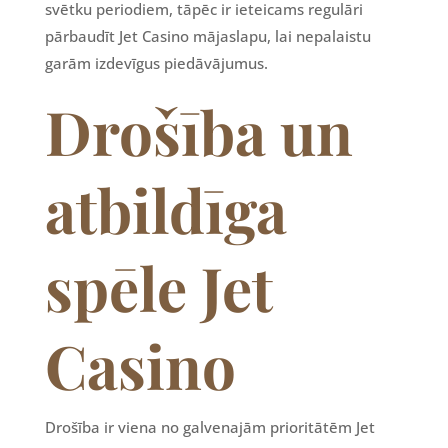
svētku periodiem, tāpēc ir ieteicams regulāri
pārbaudīt Jet Casino mājaslapu, lai nepalaistu
garām izdevīgus piedāvājumus.
Drošība un
atbildīga
spēle Jet
Casino
Drošība ir viena no galvenajām prioritātēm Jet