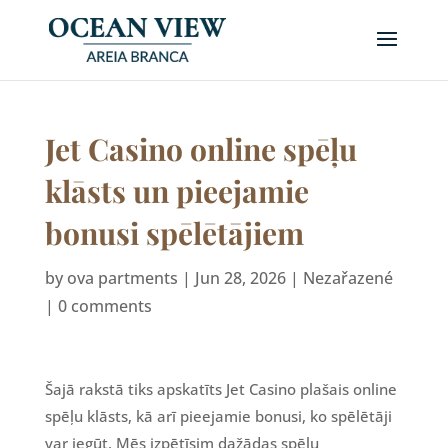
Jet Casino online spēļu
klāsts un pieejamie
bonusi spēlētājiem
by
ova partments
|
Jun 28, 2026
|
Nezařazené
|
0 comments
Šajā rakstā tiks apskatīts Jet Casino plašais online
spēļu klāsts, kā arī pieejamie bonusi, ko spēlētāji
var iegūt. Mēs izpētīsim dažādas spēļu