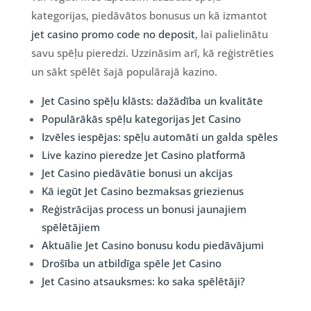
kategorijas, piedāvātos bonusus un kā izmantot
jet casino promo code no deposit
, lai palielinātu
savu spēļu pieredzi. Uzzināsim arī, kā reģistrēties
un sākt spēlēt šajā populārajā kazino.
Jet Casino spēļu klāsts: dažādība un kvalitāte
Populārākās spēļu kategorijas Jet Casino
Izvēles iespējas: spēļu automāti un galda spēles
Live kazino pieredze Jet Casino platformā
Jet Casino piedāvātie bonusi un akcijas
Kā iegūt Jet Casino bezmaksas griezienus
Reģistrācijas process un bonusi jaunajiem
spēlētājiem
Aktuālie Jet Casino bonusu kodu piedāvājumi
Drošība un atbildīga spēle Jet Casino
Jet Casino atsauksmes: ko saka spēlētāji?