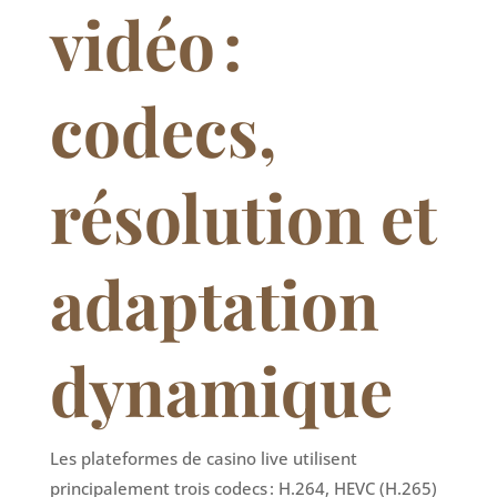
vidéo :
codecs,
résolution et
adaptation
dynamique
Les plateformes de casino live utilisent
principalement trois codecs : H.264, HEVC (H.265)