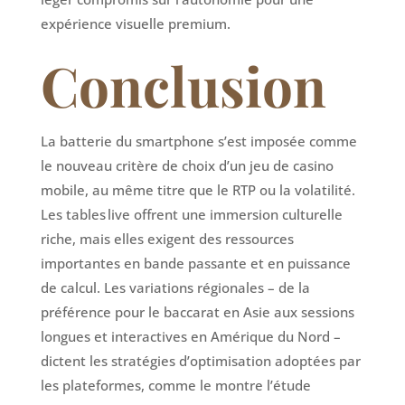
expérience visuelle premium.
Conclusion
La batterie du smartphone s’est imposée comme
le nouveau critère de choix d’un jeu de casino
mobile, au même titre que le RTP ou la volatilité.
Les tables live offrent une immersion culturelle
riche, mais elles exigent des ressources
importantes en bande passante et en puissance
de calcul. Les variations régionales – de la
préférence pour le baccarat en Asie aux sessions
longues et interactives en Amérique du Nord –
dictent les stratégies d’optimisation adoptées par
les plateformes, comme le montre l’étude