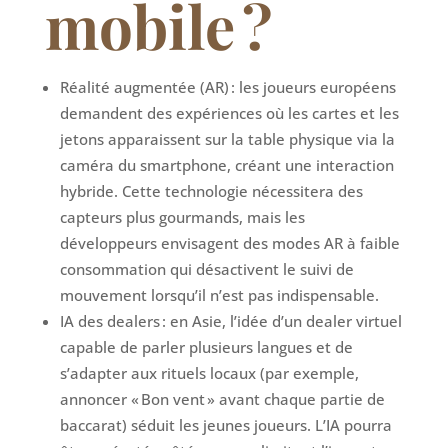
mobile ?
Réalité augmentée (AR) : les joueurs européens
demandent des expériences où les cartes et les
jetons apparaissent sur la table physique via la
caméra du smartphone, créant une interaction
hybride. Cette technologie nécessitera des
capteurs plus gourmands, mais les
développeurs envisagent des modes AR à faible
consommation qui désactivent le suivi de
mouvement lorsqu’il n’est pas indispensable.
IA des dealers : en Asie, l’idée d’un dealer virtuel
capable de parler plusieurs langues et de
s’adapter aux rituels locaux (par exemple,
annoncer « Bon vent » avant chaque partie de
baccarat) séduit les jeunes joueurs. L’IA pourra