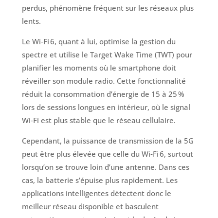
perdus, phénomène fréquent sur les réseaux plus
lents.
Le Wi‑Fi 6, quant à lui, optimise la gestion du
spectre et utilise le Target Wake Time (TWT) pour
planifier les moments où le smartphone doit
réveiller son module radio. Cette fonctionnalité
réduit la consommation d’énergie de 15 à 25 %
lors de sessions longues en intérieur, où le signal
Wi‑Fi est plus stable que le réseau cellulaire.
Cependant, la puissance de transmission de la 5G
peut être plus élevée que celle du Wi‑Fi 6, surtout
lorsqu’on se trouve loin d’une antenne. Dans ces
cas, la batterie s’épuise plus rapidement. Les
applications intelligentes détectent donc le
meilleur réseau disponible et basculent