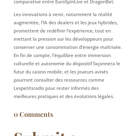
comparative entre EuroSpinLive et DragonBet.
Les innovations à venir, notamment la réalité
augmentée, l’IA des dealers et les jeux hybrides,
promettent de redéfinir l’expérience, tout en
mettant la pression sur les développeurs pour
conserver une consommation d’énergie maîtrisée.
En fin de compte, l’équilibre entre immersion
culturelle et autonomie du dispositif façonnera le
futur du casino mobile, et les joueurs avisés
pourront consulter des ressources comme
Lespetitsradis pour rester informés des
meilleures pratiques et des évolutions légales.
0 Comments