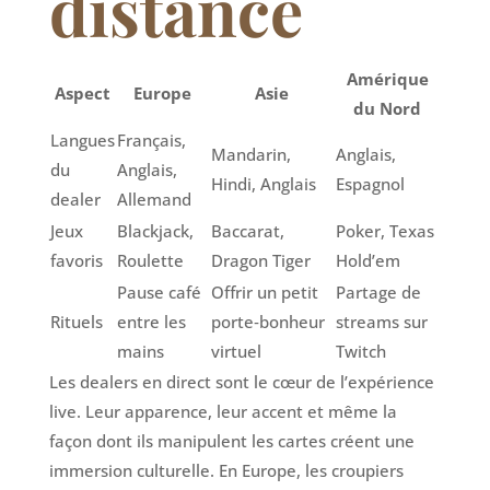
distance
Amérique
Aspect
Europe
Asie
du Nord
Langues
Français,
Mandarin,
Anglais,
du
Anglais,
Hindi, Anglais
Espagnol
dealer
Allemand
Jeux
Blackjack,
Baccarat,
Poker, Texas
favoris
Roulette
Dragon Tiger
Hold’em
Pause café
Offrir un petit
Partage de
Rituels
entre les
porte‑bonheur
streams sur
mains
virtuel
Twitch
Les dealers en direct sont le cœur de l’expérience
live. Leur apparence, leur accent et même la
façon dont ils manipulent les cartes créent une
immersion culturelle. En Europe, les croupiers