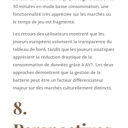
30 minutes en mode basse consommation, une
fonctionnalité très appréciée sur les marchés où
le temps de jeu est fragmenté.
Les retours des utilisateurs montrent que les
joueurs européens valorisent la transparence du
tableau de bord, tandis que les joueurs asiatiques
apprécient la réduction drastique de la
consommation de données grâce à AV1. Les deux
approches démontrent que la gestion de la
batterie peut être un facteur différenciateur
majeur sur des marchés culturellement distincts.
8.