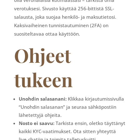
verotuksesi. Sivusto käyttää 256-bittistä SSL-
salausta, joka suojaa henkilö- ja maksutietosi.
Kaksivaiheinen tunnistautuminen (2FA) on
suositeltavaa ottaa käyttöön.
Ohjeet
tukeen
Unohdin salasanani:
Klikkaa kirjautumissivulla
“Unohdin salasanan” ja seuraa sähköpostiin
lähetettyjä ohjeita.
Nosto ei saavu:
Tarkista ensin, oletko täyttänyt
kaikki KYC-vaatimukset. Ota sitten yhteyttä
live-chatiin ja toimita talletuskuitti.