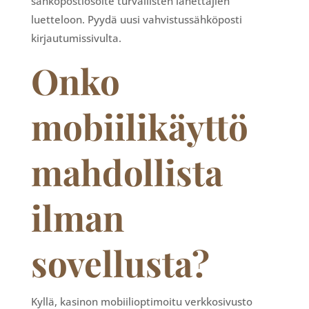
sähköpostiosoite turvallisten lähettäjien
luetteloon. Pyydä uusi vahvistussähköposti
kirjautumissivulta.
Onko
mobiilikäyttö
mahdollista
ilman
sovellusta?
Kyllä, kasinon mobiilioptimoitu verkkosivusto