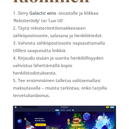
Siirry
Galactic wins
-sivustolle ja klikkaa
‘Rekisteröidy’ tai ‘Luo tili’.
Täytä rekisteröintilomakkeeseen
sähköpostiosoite, salasana ja henkilötiedot.
Vahvista sähköpostiosoite napsauttamalla
tilillesi saapunutta linkkiä.
Kirjaudu sisään ja suorita henkilöllisyyden
vahvistus lähettämällä kopio
henkilötodistuksesta.
Tee ensimmäinen talletus valitsemallasi
maksutavalla – muista tarkistaa, onko tarjolla
tervetuliaisbonus.