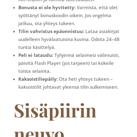
Bonusta ei ole hyvitetty:
Varmista, että olet
syöttänyt bonuskoodin oikein. Jos ongelma
jatkuu, ota yhteys tukeen.
Tilin vahvistus epäonnistuu:
Lataa asiakirjat
uudelleen hyvälaatuisina kuvina. Odota 24–48
tuntia käsittelyä.
Peli ei lataudu:
Tyhjennä selaimesi välimuisti,
päivitä Flash Player (jos tarpeen) tai kokeile
toista selainta.
Kaksoistiliepäily:
Ota heti yhteys tukeen –
kaksoistilit johtavat yleensä tilin sulkemiseen.
Sisäpiirin
neuvo