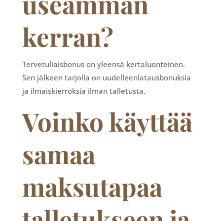
useamman
kerran?
Tervetuliaisbonus on yleensä kertaluonteinen.
Sen jälkeen tarjolla on uudelleenlatausbonuksia
ja ilmaiskierroksia ilman talletusta.
Voinko käyttää
samaa
maksutapaa
talletukseen ja