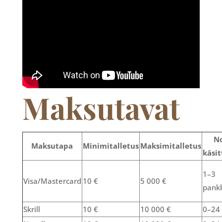
Maksutavat
N
Maksutapa
Minimitalletus
Maksimitalletus
käsit
1–3
Visa/Mastercard
10 €
5 000 €
pank
Skrill
10 €
10 000 €
0–24 