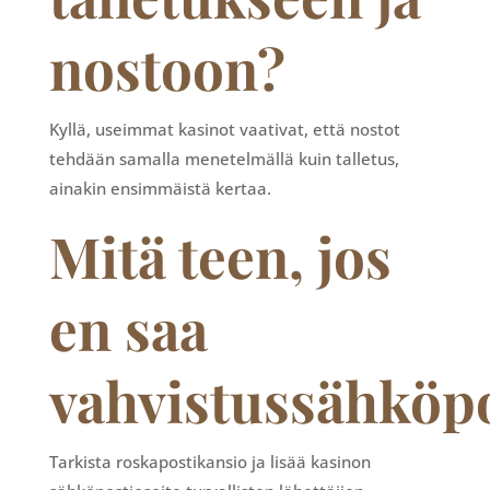
nostoon?
Kyllä, useimmat kasinot vaativat, että nostot
tehdään samalla menetelmällä kuin talletus,
ainakin ensimmäistä kertaa.
Mitä teen, jos
en saa
vahvistussähköpo
Tarkista roskapostikansio ja lisää kasinon