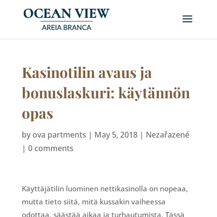
Kasinotilin avaus ja
bonuslaskuri: käytännön
opas
by
ova partments
|
May 5, 2018
|
Nezařazené
|
0 comments
Käyttäjätilin luominen nettikasinolla on nopeaa,
mutta tieto siitä, mitä kussakin vaiheessa
odottaa, säästää aikaa ja turhautumista. Tässä