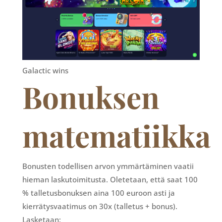
Galactic wins
Bonuksen
matematiikka
Bonusten todellisen arvon ymmärtäminen vaatii
hieman laskutoimitusta. Oletetaan, että saat 100
% talletusbonuksen aina 100 euroon asti ja
kierrätysvaatimus on 30x (talletus + bonus).
Lasketaan: