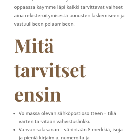
oppaassa käymme läpi kaikki tarvittavat vaiheet
aina rekisteröitymisestä bonusten laskemiseen ja
vastuulliseen pelaamiseen.
Mitä
tarvitset
ensin
Voimassa olevan sähköpostiosoitteen – tiliä
varten tarvitaan vahvistuslinkki.
Vahvan salasanan – vähintään 8 merkkiä, isoja
ja pieniä kirjaimia, numeroita ja