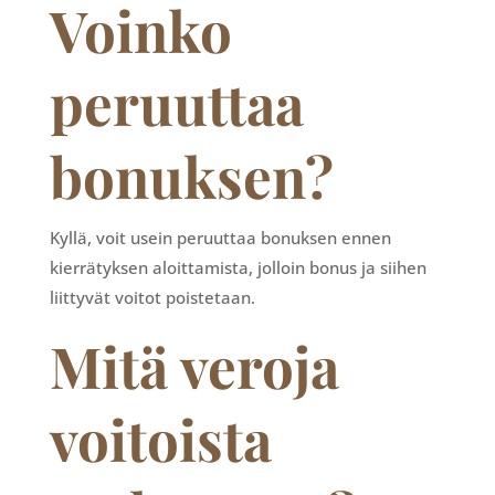
Voinko
peruuttaa
bonuksen?
Kyllä, voit usein peruuttaa bonuksen ennen
kierrätyksen aloittamista, jolloin bonus ja siihen
liittyvät voitot poistetaan.
Mitä veroja
voitoista