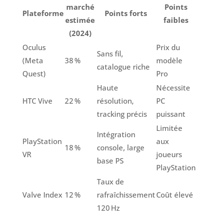
marché
Points
Plateforme
Points forts
estimée
faibles
(2024)
Oculus
Prix du
Sans fil,
(Meta
38 %
modèle
catalogue riche
Quest)
Pro
Haute
Nécessite
HTC Vive
22 %
résolution,
PC
tracking précis
puissant
Limitée
Intégration
PlayStation
aux
18 %
console, large
VR
joueurs
base PS
PlayStation
Taux de
Valve Index
12 %
rafraîchissement
Coût élevé
120 Hz