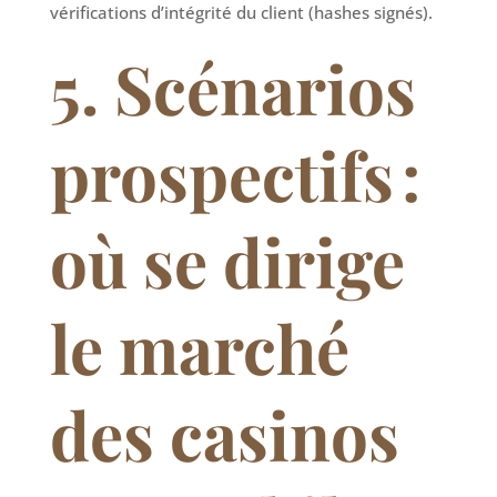
vérifications d’intégrité du client (hashes signés).
5. Scénarios
prospectifs :
où se dirige
le marché
des casinos