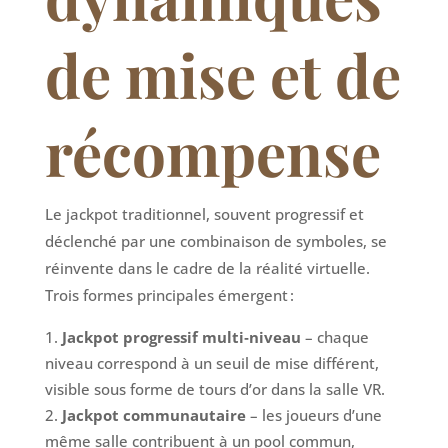
de mise et de
récompense
Le jackpot traditionnel, souvent progressif et
déclenché par une combinaison de symboles, se
réinvente dans le cadre de la réalité virtuelle.
Trois formes principales émergent :
Jackpot progressif multi‑niveau
– chaque
niveau correspond à un seuil de mise différent,
visible sous forme de tours d’or dans la salle VR.
Jackpot communautaire
– les joueurs d’une
même salle contribuent à un pool commun,