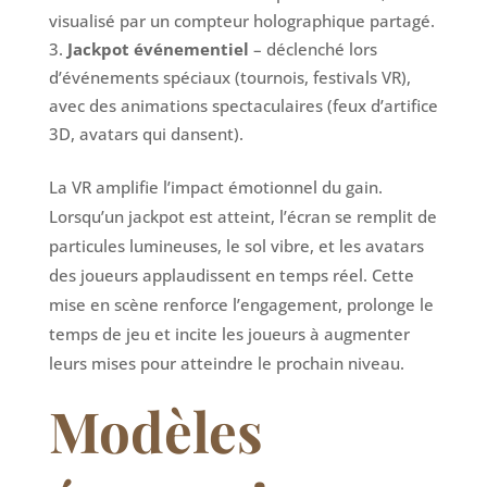
visualisé par un compteur holographique partagé.
Jackpot événementiel
– déclenché lors
d’événements spéciaux (tournois, festivals VR),
avec des animations spectaculaires (feux d’artifice
3D, avatars qui dansent).
La VR amplifie l’impact émotionnel du gain.
Lorsqu’un jackpot est atteint, l’écran se remplit de
particules lumineuses, le sol vibre, et les avatars
des joueurs applaudissent en temps réel. Cette
mise en scène renforce l’engagement, prolonge le
temps de jeu et incite les joueurs à augmenter
leurs mises pour atteindre le prochain niveau.
Modèles