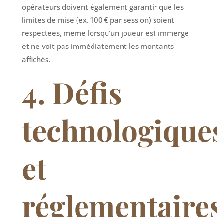
opérateurs doivent également garantir que les
limites de mise (ex. 100 € par session) soient
respectées, même lorsqu’un joueur est immergé
et ne voit pas immédiatement les montants
affichés.
4. Défis
technologique
et
réglementaire