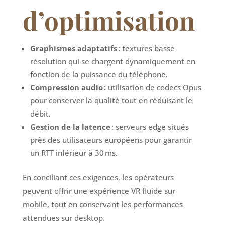
d’optimisation
Graphismes adaptatifs
: textures basse
résolution qui se chargent dynamiquement en
fonction de la puissance du téléphone.
Compression audio
: utilisation de codecs Opus
pour conserver la qualité tout en réduisant le
débit.
Gestion de la latence
: serveurs edge situés
près des utilisateurs européens pour garantir
un RTT inférieur à 30 ms.
En conciliant ces exigences, les opérateurs
peuvent offrir une expérience VR fluide sur
mobile, tout en conservant les performances
attendues sur desktop.