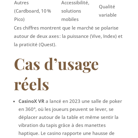
Autres
Accessibilité,
Qualité
(Cardboard,
10 %
solutions
variable
Pico)
mobiles
Ces chiffres montrent que le marché se polarise
autour de deux axes : la puissance (Vive, Index) et
la praticité (Quest).
Cas d’usage
réels
CasinoX VR
a lancé en 2023 une salle de poker
en 360°, où les joueurs peuvent se lever, se
déplacer autour de la table et même sentir la
vibration du tapis grâce à des manettes
haptique. Le casino rapporte une hausse de