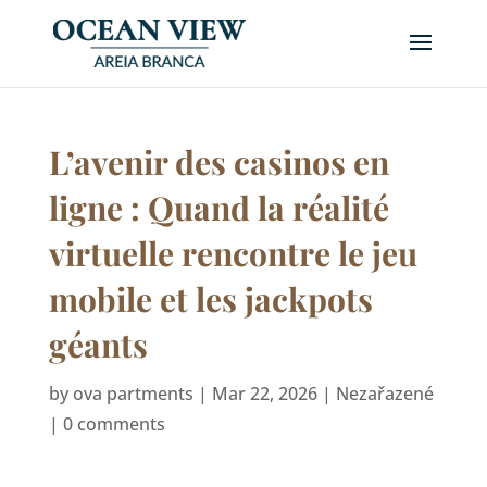
L’avenir des casinos en
ligne : Quand la réalité
virtuelle rencontre le jeu
mobile et les jackpots
géants
by
ova partments
|
Mar 22, 2026
|
Nezařazené
|
0 comments