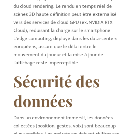
du cloud rendering. Le rendu en temps réel de
scènes 3D haute définition peut être externalisé
vers des services de cloud GPU (ex. NVIDIA RTX
Cloud), réduisant la charge sur le smartphone.
L’edge computing, déployé dans les data‑centers
européens, assure que le délai entre le
mouvement du joueur et la mise à jour de
l’affichage reste imperceptible.
Sécurité des
données
Dans un environnement immersif, les données
collectées (position, gestes, voix) sont beaucoup
plus sensibles. Les opérateurs doivent chiffrer ces