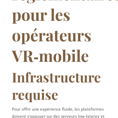
pour les
opérateurs
VR‑mobile
Infrastructure
requise
Pour offrir une expérience fluide, les plateformes
doivent s’appuyer sur des serveurs low‑latency et