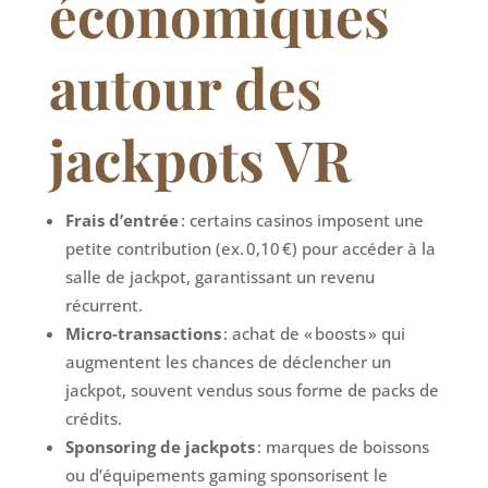
économiques
autour des
jackpots VR
Frais d’entrée
: certains casinos imposent une
petite contribution (ex. 0,10 €) pour accéder à la
salle de jackpot, garantissant un revenu
récurrent.
Micro‑transactions
: achat de « boosts » qui
augmentent les chances de déclencher un
jackpot, souvent vendus sous forme de packs de
crédits.
Sponsoring de jackpots
: marques de boissons
ou d’équipements gaming sponsorisent le