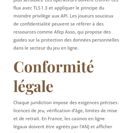
flux avec TLS 1.3 et appliquer le principe du
moindre privilège aux API. Les joueurs soucieux
de confidentialité peuvent se référer à des
ressources comme Afep Asso, qui propose des
guides sur la protection des données personnelles
dans le secteur du jeu en ligne.
Conformité
légale
Chaque juridiction impose des exigences précises :
licences de jeu, vérification d’âge, limites de mise
et de retrait. En France, les casinos en ligne
légaux doivent être agréés par l’ANJ et afficher