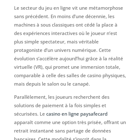
Le secteur du jeu en ligne vit une métamorphose
sans précédent. En moins d’une décennie, les
machines à sous classiques ont cédé la place à
des expériences interactives où le joueur n’est
plus simple spectateur, mais véritable
protagoniste d’un univers numérique. Cette
évolution s’accélère aujourd’hui grâce à la réalité
virtuelle (VR), qui promet une immersion totale,
comparable à celle des salles de casino physiques,
mais depuis le salon ou le canapé.
Parallèlement, les joueurs recherchent des
solutions de paiement à la fois simples et
sécurisées. Le
casino en ligne paysafecard
apparaît comme une option très prisée, offrant un
retrait instantané sans partage de données
bancaires. Cette modalité s’inscrit dans la