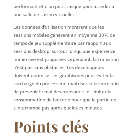
performant et d’un petit casque pour accéder à
une salle de casino virtuelle.
Les données d’utilisation montrent que les
sessions mobiles génèrent en moyenne 30 % de
temps de jeu supplémentaire par rapport aux
sessions desktop, surtout lorsqu’une expérience
immersive est proposée. Cependant, la transition
n’est pas sans obstacles. Les développeurs
doivent optimiser les graphismes pour éviter la
surcharge du processeur, maîtriser la latence afin
de prévenir le mal des transports, et limiter la
consommation de batterie pour que la partie ne
s’interrompe pas après quelques minutes.
Points clés