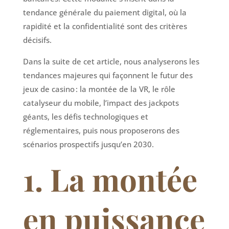
tendance générale du paiement digital, où la
rapidité et la confidentialité sont des critères
décisifs.
Dans la suite de cet article, nous analyserons les
tendances majeures qui façonnent le futur des
jeux de casino : la montée de la VR, le rôle
catalyseur du mobile, l’impact des jackpots
géants, les défis technologiques et
réglementaires, puis nous proposerons des
scénarios prospectifs jusqu’en 2030.
1. La montée
en puissance