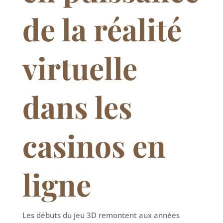
de la réalité
virtuelle
dans les
casinos en
ligne
Les débuts du jeu 3D remontent aux années