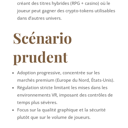
créant des titres hybrides (RPG + casino) où le
joueur peut gagner des crypto‑tokens utilisables
dans d’autres univers.
Scénario
prudent
Adoption progressive, concentrée sur les
marchés premium (Europe du Nord, États‑Unis).
Régulation stricte limitant les mises dans les
environnements VR, imposant des contrôles de
temps plus sévères.
Focus sur la qualité graphique et la sécurité
plutôt que sur le volume de joueurs.