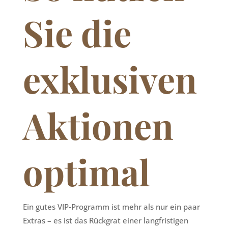
Sie die
exklusiven
Aktionen
optimal
Ein gutes VIP‑Programm ist mehr als nur ein paar
Extras – es ist das Rückgrat einer langfristigen