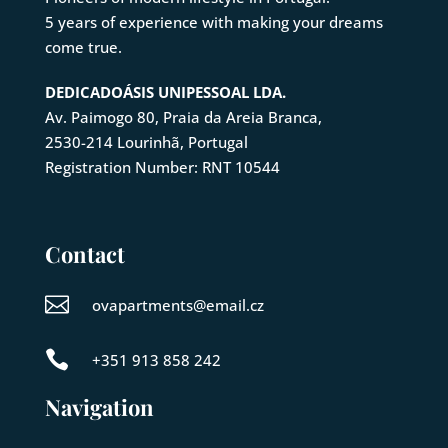
5 years of experience with making your dreams
come true.
DEDICADOÁSIS UNIPESSOAL LDA.
Av. Paimogo 80, Praia da Areia Branca,
2530-214
Lourinhã
, Portugal
Registration Number: RNT 10544
Contact

ovapartments@email.cz

+351 913 858 242
Navigation