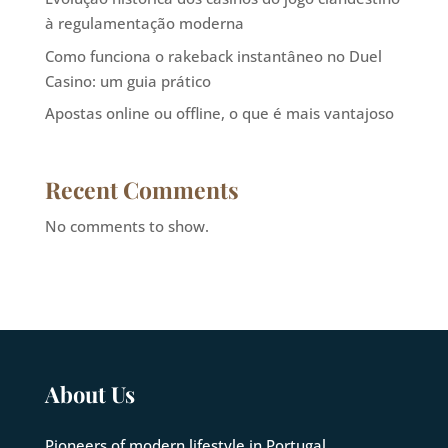
à regulamentação moderna
Como funciona o rakeback instantâneo no Duel
Casino: um guia prático
Apostas online ou offline, o que é mais vantajoso
Recent Comments
No comments to show.
About Us
Pioneers of modern lifestyle in Portugal.