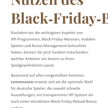
Black‑Friday‑
Nachdem wir die wichtigsten Aspekte von
VIP‑Programmen, Black‑Friday‑Aktionen, mobilen
Spielen und Bonus‑Management beleuchtet
haben, können Sie jetzt fundiert entscheiden,
welcher Anbieter am besten zu Ihren
Spielgewohnheiten passt.
Basierend auf allen vorgestellten Kriterien,
Lemoncasino
erweist sich als die optimale Wahl
für deutsche Spieler, die sowohl schnelle
Auszahlungen, ein transparentes VIP‑System als
auch einen attraktiven Black‑Friday‑Reload‑Bonus
suchen.