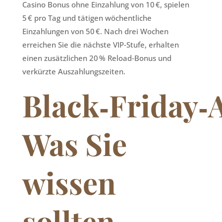
Casino Bonus ohne Einzahlung von 10 €, spielen
5 € pro Tag und tätigen wöchentliche
Einzahlungen von 50 €. Nach drei Wochen
erreichen Sie die nächste VIP‑Stufe, erhalten
einen zusätzlichen 20 % Reload‑Bonus und
verkürzte Auszahlungszeiten.
Black‑Friday‑
Was Sie
wissen
sollten