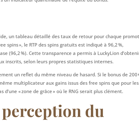
aide, un tableau détaillé des taux de retour pour chaque promo
e spins », le RTP des spins gratuits est indiqué à 96,2 %,
se (96,2 %). Cette transparence a permis à LuckyLion d’obteni
 inscrits, selon leurs propres statistiques internes.
lement un reflet du même niveau de hasard. Si le bonus de 200 
e même multiplicateur aux gains issus des free spins que pour les
pas d’une « zone de grâce » où le RNG serait plus clément.
 perception du