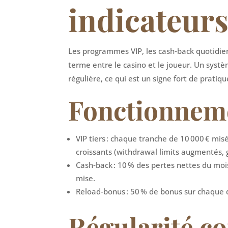
indicateurs
Les programmes VIP, les cash‑back quotidiens
terme entre le casino et le joueur. Un syst
régulière, ce qui est un signe fort de pratiq
Fonctionnem
VIP tiers : chaque tranche de 10 000 € mi
croissants (withdrawal limits augmentés, 
Cash‑back : 10 % des pertes nettes du mo
mise.
Reload‑bonus : 50 % de bonus sur chaque 
Régularité c