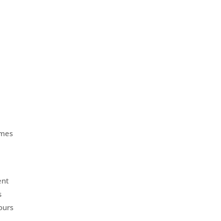
rmes
ent
s
ours