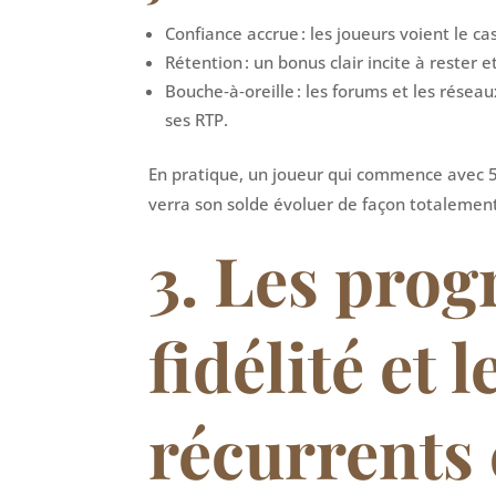
Confiance accrue : les joueurs voient le 
Rétention : un bonus clair incite à rester e
Bouche‑à‑oreille : les forums et les résea
ses RTP.
En pratique, un joueur qui commence avec 50
verra son solde évoluer de façon totalement
3. Les pro
fidélité et 
récurrent