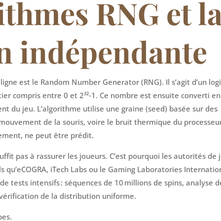
rithmes RNG et l
on indépendante
igne est le Random Number Generator (RNG). Il s’agit d’un logi
ier compris entre 0 et 2³²‑1. Ce nombre est ensuite converti en
nt du jeu. L’algorithme utilise une graine (seed) basée sur des
e mouvement de la souris, voire le bruit thermique du processeu
uement, ne peut être prédit.
ffit pas à rassurer les joueurs. C’est pourquoi les autorités de 
tels qu’eCOGRA, iTech Labs ou le Gaming Laboratories Internatio
 de tests intensifs : séquences de 10 millions de spins, analyse d
rification de la distribution uniforme.
pes.