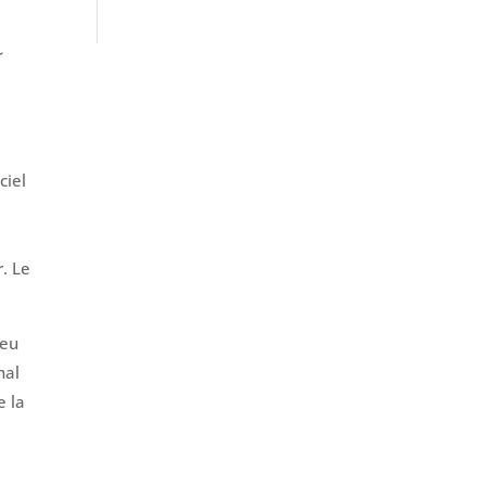
a
ciel
r. Le
jeu
nal
e la