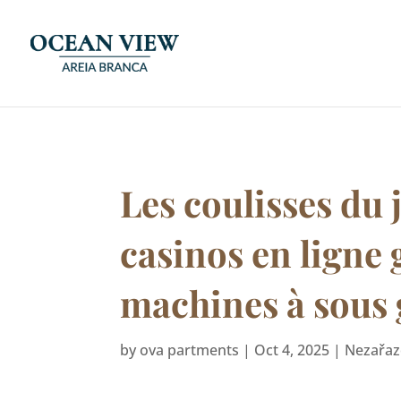
Les coulisses du
casinos en ligne 
machines à sous 
by
ova partments
|
Oct 4, 2025
|
Nezařa