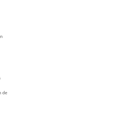
on
s
n de