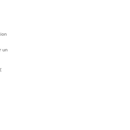
tion
r un
€