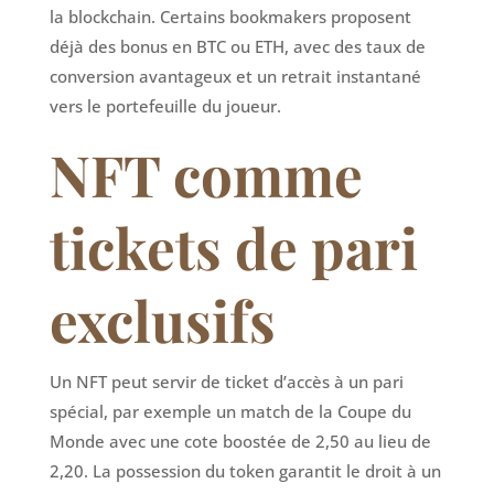
la blockchain. Certains bookmakers proposent
déjà des bonus en BTC ou ETH, avec des taux de
conversion avantageux et un retrait instantané
vers le portefeuille du joueur.
NFT comme
tickets de pari
exclusifs
Un NFT peut servir de ticket d’accès à un pari
spécial, par exemple un match de la Coupe du
Monde avec une cote boostée de 2,50 au lieu de
2,20. La possession du token garantit le droit à un