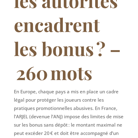
les autorités
encadrent
les bonus ? –
260 mots
En Europe, chaque pays a mis en place un cadre
légal pour protéger les joueurs contre les
pratiques promotionnelles abusives. En France,
l’ARJEL (devenue l’ANJ) impose des limites de mise
sur les bonus sans dépôt : le montant maximal ne
peut excéder 20 € et doit être accompagné d’un