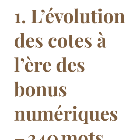
1. L’évolution
des cotes à
l’ère des
bonus
numériques
– 340 mots