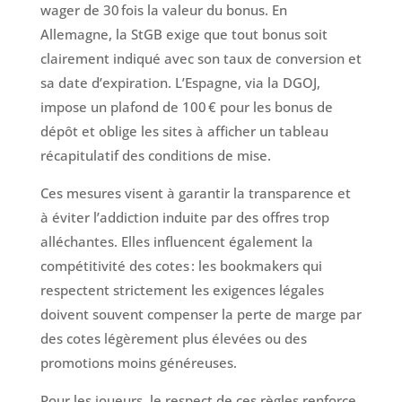
wager de 30 fois la valeur du bonus. En
Allemagne, la StGB exige que tout bonus soit
clairement indiqué avec son taux de conversion et
sa date d’expiration. L’Espagne, via la DGOJ,
impose un plafond de 100 € pour les bonus de
dépôt et oblige les sites à afficher un tableau
récapitulatif des conditions de mise.
Ces mesures visent à garantir la transparence et
à éviter l’addiction induite par des offres trop
alléchantes. Elles influencent également la
compétitivité des cotes : les bookmakers qui
respectent strictement les exigences légales
doivent souvent compenser la perte de marge par
des cotes légèrement plus élevées ou des
promotions moins généreuses.
Pour les joueurs, le respect de ces règles renforce