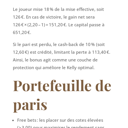
Le joueur mise 18 % de la mise effective, soit
126 €. En cas de victoire, le gain net sera
126 € × (2,20 – 1) = 151,20 €. Le capital passe à
651,20 €.
Si le pari est perdu, le cash‑back de 10 % (soit
12,60 €) est crédité, limitant la perte à 113,40 €.
Ainsi, le bonus agit comme une couche de
protection qui améliore le Kelly optimal.
Portefeuille de
paris
Free bets : les placer sur des cotes élevées
(> 3,00) pour maximiser le rendement sans