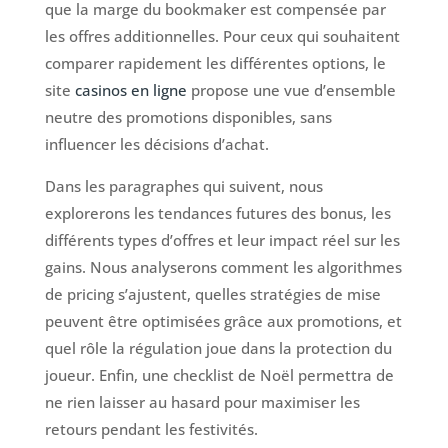
que la marge du bookmaker est compensée par
les offres additionnelles. Pour ceux qui souhaitent
comparer rapidement les différentes options, le
site
casinos en ligne
propose une vue d’ensemble
neutre des promotions disponibles, sans
influencer les décisions d’achat.
Dans les paragraphes qui suivent, nous
explorerons les tendances futures des bonus, les
différents types d’offres et leur impact réel sur les
gains. Nous analyserons comment les algorithmes
de pricing s’ajustent, quelles stratégies de mise
peuvent être optimisées grâce aux promotions, et
quel rôle la régulation joue dans la protection du
joueur. Enfin, une checklist de Noël permettra de
ne rien laisser au hasard pour maximiser les
retours pendant les festivités.