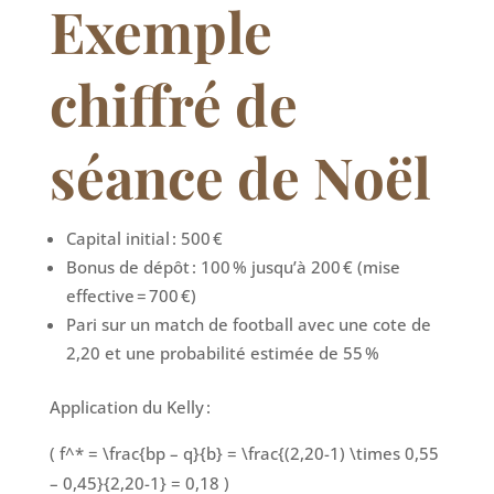
Exemple
chiffré de
séance de Noël
Capital initial : 500 €
Bonus de dépôt : 100 % jusqu’à 200 € (mise
effective = 700 €)
Pari sur un match de football avec une cote de
2,20 et une probabilité estimée de 55 %
Application du Kelly :
( f^* = \frac{bp – q}{b} = \frac{(2,20-1) \times 0,55
– 0,45}{2,20-1} = 0,18 )