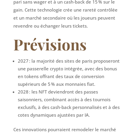
pari sans wager et à un cash‑back de 15 % sur le
gain. Cette technologie crée une rareté contrôlée
et un marché secondaire où les joueurs peuvent
revendre ou échanger leurs tickets.
Prévisions
2027 : la majorité des sites de paris proposeront
une passerelle crypto intégrée, avec des bonus
en tokens offrant des taux de conversion
supérieurs de 5 % aux monnaies fiat.
2028 : les NFT deviendront des passes
saisonniers, combinant accès à des tournois
exclusifs, à des cash‑back personnalisés et à des
cotes dynamiques ajustées par IA.
Ces innovations pourraient remodeler le marché