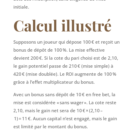
initiale.
Calcul illustré
Supposons un joueur qui dépose 100 € et reçoit un
bonus de dépôt de 100 %. La mise effective
devient 200 €. Si la cote du pari choisi est de 2,10,
le gain potentiel passe de 210 € (mise simple) à
420 € (mise doublée). Le ROI augmente de 100 %
grâce à l’effet multiplicateur du bonus.
Avec un bonus sans dépôt de 10 € en free bet, la
mise est considérée « sans wager ». La cote reste
2,10, mais le gain net sera de 10 € × (2,10 –
1) = 11 €. Aucun capital n’est engagé, mais le gain
est limité par le montant du bonus.