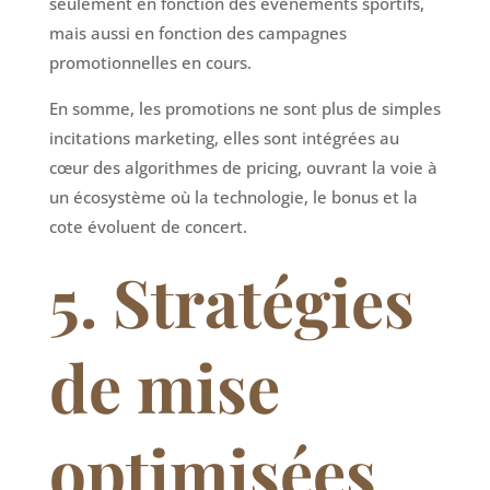
seulement en fonction des événements sportifs,
mais aussi en fonction des campagnes
promotionnelles en cours.
En somme, les promotions ne sont plus de simples
incitations marketing, elles sont intégrées au
cœur des algorithmes de pricing, ouvrant la voie à
un écosystème où la technologie, le bonus et la
cote évoluent de concert.
5. Stratégies
de mise
optimisées