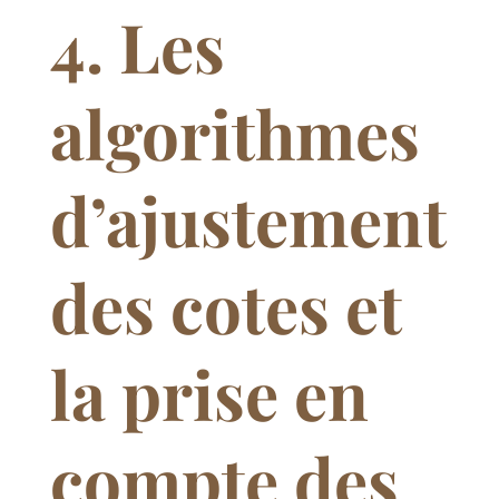
4. Les
algorithmes
d’ajustement
des cotes et
la prise en
compte des